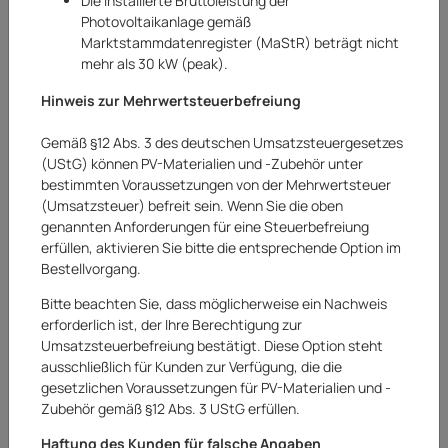
Die installierte Bruttoleistung der
Photovoltaikanlage gemäß
Marktstammdatenregister (MaStR) beträgt nicht
mehr als 30 kW (peak).
Hinweis zur Mehrwertsteuerbefreiung
Gemäß §12 Abs. 3 des deutschen Umsatzsteuergesetzes
(UStG) können PV-Materialien und -Zubehör unter
bestimmten Voraussetzungen von der Mehrwertsteuer
(Umsatzsteuer) befreit sein. Wenn Sie die oben
genannten Anforderungen für eine Steuerbefreiung
erfüllen, aktivieren Sie bitte die entsprechende Option im
Bestellvorgang.
Bitte beachten Sie, dass möglicherweise ein Nachweis
erforderlich ist, der Ihre Berechtigung zur
Umsatzsteuerbefreiung bestätigt. Diese Option steht
Gutta
ausschließlich für Kunden zur Verfügung, die die
gesetzlichen Voraussetzungen für PV-Materialien und -
ABL Sursum Schuko Kupplung
Zubehör gemäß §12 Abs. 3 UStG erfüllen.
Art.Nr.:
20252410AR
Haftung des Kunden für falsche Angaben