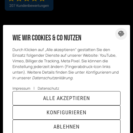
Wie wir Cookies & Co nutzen
Durch Klicken auf „Alle akzeptieren“ gestatten Sie den
Einsatz folgender Dienste auf unserer Website: YouTube,
Vimeo, Billiger.de Tracking, Meta Pixel. Sie können die
Einstellung jederzeit ändern (Fingerabdruck-Icon links
unten). Weitere Details finden Sie unter
Konfigurieren
und
in unserer
Datenschutzerklärung
.
|
Impressum
Datenschutz
© Kesenci
* Alle Preise inkl. gesetzlicher USt., zzgl.
ALLE AKZEPTIEREN
GmbH
Versand
Powered by
JTL-Shop
|
TECHNIK JTL-Shop Template
KONFIGURIEREN
VERTRAG WIDERRUFEN
ABLEHNEN