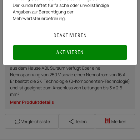
Der Kunde haftet für falsche oder unvollständige
Artikel zurzeit vergriffen
Angaben zur Berechtigung der
Mehrwertsteuerbefreiung.
Momentan nicht verfügbar
DEAKTIVIEREN
BENACHRICHTIGUNG ANFORDERN
AKTIVIEREN
Die rot-schwarze Schutzkontakt Kupplung aus Kunststoff
aus dem Hause ABL Sursum verfügt über eine
Nennspannung von 250 V sowie einen Nennstrom von 16 A.
Er besitzt die 2K-Technologie (2-Komponenten-Technologie)
und ist geeignet zum Anschluss von Leitungen bis 3 x 2,5
mm².
Mehr Produktdetails
Vergleichsliste
Teilen
Merken