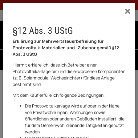
1% Rabatt bei Banküberweisung (Privatkunden)
Exklusiv a
0% USt. für Betreiber der Anlage gem. § 12 Abs. 3 UStG
0% USt. für Photovoltaik aktiviert
§12 Abs. 3 UStG
0
0 Produkte in der List
Erklärung zur Mehrwertsteuerbefreiung für
Photovoltaik-Materialien und -Zubehör gemäß §12
Abs. 3 UStG
SUCHEN
Hiermit erkläre ich, dass ich Betreiber einer
Photovoltaikanlage bin und die erworbenen Komponenten
(z. B. Solarmodule, Wechselrichter) für diese Anlage
Zurück
Haushaltswaren & Elektronik
bestimmt sind.
AUSVERKAUFT
Mit dem Kauf erfülle ich folgende Bedingungen:
Die Photovoltaikanlage wird auf oder in der Nähe
von Privatwohnungen, Wohnungen sowie
öffentlichen oder anderen Gebäuden installiert, die
für dem Gemeinwohl dienende Tätigkeiten genutzt
werden.