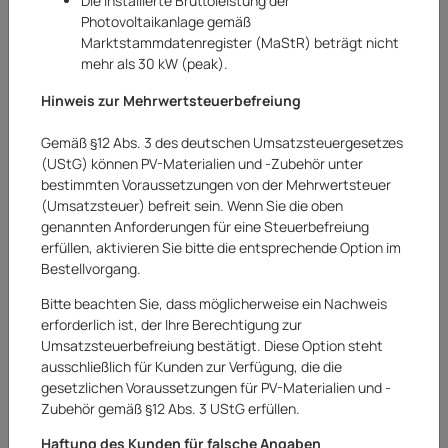
Die installierte Bruttoleistung der
Photovoltaikanlage gemäß
Marktstammdatenregister (MaStR) beträgt nicht
mehr als 30 kW (peak).
Hinweis zur Mehrwertsteuerbefreiung
Gemäß §12 Abs. 3 des deutschen Umsatzsteuergesetzes
(UStG) können PV-Materialien und -Zubehör unter
bestimmten Voraussetzungen von der Mehrwertsteuer
(Umsatzsteuer) befreit sein. Wenn Sie die oben
genannten Anforderungen für eine Steuerbefreiung
erfüllen, aktivieren Sie bitte die entsprechende Option im
Bestellvorgang.
Abus
Bitte beachten Sie, dass möglicherweise ein Nachweis
Abus Kabelschloss SC Lock 2208
erforderlich ist, der Ihre Berechtigung zur
Zahlenschloss Kabelschlösser Schloss
Umsatzsteuerbefreiung bestätigt. Diese Option steht
ausschließlich für Kunden zur Verfügung, die die
pink
gesetzlichen Voraussetzungen für PV-Materialien und -
Art.Nr.:
20252251AR
Zubehör gemäß §12 Abs. 3 UStG erfüllen.
Haftung des Kunden für falsche Angaben