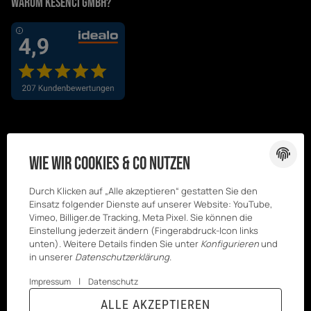
Warum Kesenci GmbH?
Wie wir Cookies & Co nutzen
Durch Klicken auf „Alle akzeptieren“ gestatten Sie den
Einsatz folgender Dienste auf unserer Website: YouTube,
Vimeo, Billiger.de Tracking, Meta Pixel. Sie können die
Einstellung jederzeit ändern (Fingerabdruck-Icon links
unten). Weitere Details finden Sie unter
Konfigurieren
und
in unserer
Datenschutzerklärung
.
|
Impressum
Datenschutz
© Kesenci
* Alle Preise inkl. gesetzlicher USt., zzgl.
ALLE AKZEPTIEREN
Versand