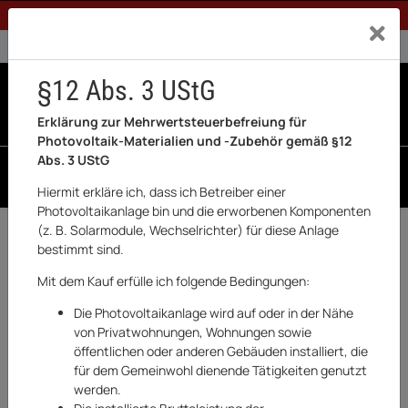
1% Rabatt bei Banküberweisung (Privatkunden)
Exklusiv a
0% USt. für Betreiber der Anlage gem. § 12 Abs. 3 UStG
0% USt. für Photovoltaik aktiviert
§12 Abs. 3 UStG
0
0 Produkte in der List
Erklärung zur Mehrwertsteuerbefreiung für
Photovoltaik-Materialien und -Zubehör gemäß §12
Abs. 3 UStG
SUCHEN
Hiermit erkläre ich, dass ich Betreiber einer
Photovoltaikanlage bin und die erworbenen Komponenten
(z. B. Solarmodule, Wechselrichter) für diese Anlage
Zurück
Haushaltswaren & Elektronik
bestimmt sind.
AUF LAGER
Mit dem Kauf erfülle ich folgende Bedingungen:
Die Photovoltaikanlage wird auf oder in der Nähe
von Privatwohnungen, Wohnungen sowie
öffentlichen oder anderen Gebäuden installiert, die
für dem Gemeinwohl dienende Tätigkeiten genutzt
werden.