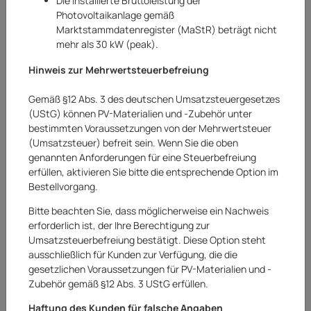
Die installierte Bruttoleistung der
Photovoltaikanlage gemäß
Marktstammdatenregister (MaStR) beträgt nicht
mehr als 30 kW (peak).
Hinweis zur Mehrwertsteuerbefreiung
Gemäß §12 Abs. 3 des deutschen Umsatzsteuergesetzes
(UStG) können PV-Materialien und -Zubehör unter
bestimmten Voraussetzungen von der Mehrwertsteuer
(Umsatzsteuer) befreit sein. Wenn Sie die oben
genannten Anforderungen für eine Steuerbefreiung
erfüllen, aktivieren Sie bitte die entsprechende Option im
Bestellvorgang.
Ampelschirmständer
Sonnenschirmständer Standfuß
Bitte beachten Sie, dass möglicherweise ein Nachweis
erforderlich ist, der Ihre Berechtigung zur
Schirmständer 100 kg Grau
Umsatzsteuerbefreiung bestätigt. Diese Option steht
ausschließlich für Kunden zur Verfügung, die die
Art.Nr.:
20252479AR
gesetzlichen Voraussetzungen für PV-Materialien und -
Zubehör gemäß §12 Abs. 3 UStG erfüllen.
109,00 €
Haftung des Kunden für falsche Angaben