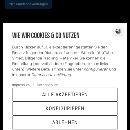
Wie wir Cookies & Co nutzen
Durch Klicken auf „Alle akzeptieren“ gestatten Sie den
Einsatz folgender Dienste auf unserer Website: YouTube,
Vimeo, Billiger.de Tracking, Meta Pixel. Sie können die
Einstellung jederzeit ändern (Fingerabdruck-Icon links
unten). Weitere Details finden Sie unter
Konfigurieren
und
in unserer
Datenschutzerklärung
.
|
Impressum
Datenschutz
© Kesenci
* Alle Preise inkl. gesetzlicher USt., zzgl.
ALLE AKZEPTIEREN
GmbH
Versand
Powered by
JTL-Shop
|
TECHNIK JTL-Shop Template
KONFIGURIEREN
VERTRAG WIDERRUFEN
ABLEHNEN