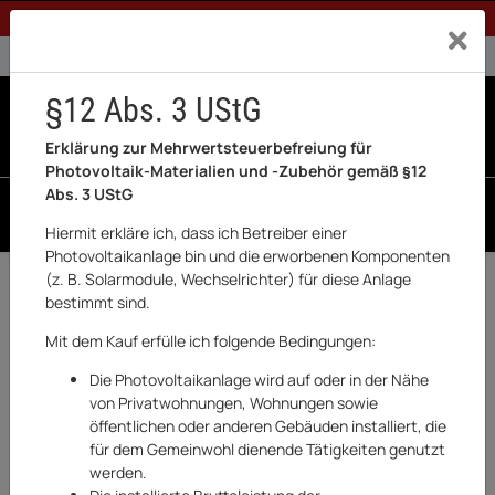
1% Rabatt bei Banküberweisung (Privatkunden)
Exklusiv a
0% USt. für Betreiber der Anlage gem. § 12 Abs. 3 UStG
0% USt. für Photovoltaik aktiviert
§12 Abs. 3 UStG
0
0 Produkte in der List
Erklärung zur Mehrwertsteuerbefreiung für
Photovoltaik-Materialien und -Zubehör gemäß §12
Abs. 3 UStG
SUCHEN
Hiermit erkläre ich, dass ich Betreiber einer
Photovoltaikanlage bin und die erworbenen Komponenten
(z. B. Solarmodule, Wechselrichter) für diese Anlage
Zurück
Garten & Outdoor
bestimmt sind.
AUF LAGER
Mit dem Kauf erfülle ich folgende Bedingungen:
Die Photovoltaikanlage wird auf oder in der Nähe
von Privatwohnungen, Wohnungen sowie
öffentlichen oder anderen Gebäuden installiert, die
für dem Gemeinwohl dienende Tätigkeiten genutzt
werden.