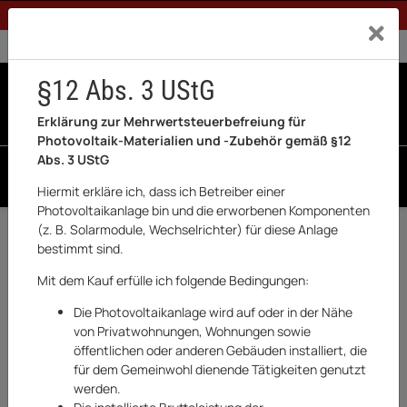
1% Rabatt bei Banküberweisung (Privatkunden)
Exklusiv a
0% USt. für Betreiber der Anlage gem. § 12 Abs. 3 UStG
0% USt. für Photovoltaik aktiviert
§12 Abs. 3 UStG
0
0 Produkte in der List
Erklärung zur Mehrwertsteuerbefreiung für
Photovoltaik-Materialien und -Zubehör gemäß §12
Abs. 3 UStG
SUCHEN
Hiermit erkläre ich, dass ich Betreiber einer
Photovoltaikanlage bin und die erworbenen Komponenten
Startseite
(z. B. Solarmodule, Wechselrichter) für diese Anlage
bestimmt sind.
BRITA
Mit dem Kauf erfülle ich folgende Bedingungen:
Die Photovoltaikanlage wird auf oder in der Nähe
von Privatwohnungen, Wohnungen sowie
öffentlichen oder anderen Gebäuden installiert, die
für dem Gemeinwohl dienende Tätigkeiten genutzt
FILTER & SORT
werden.