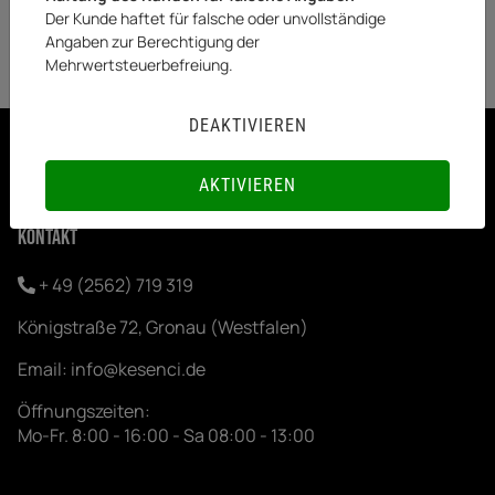
(DE - Ausland abweichend)
(DE - Ausland abweichend)
Der Kunde haftet für falsche oder unvollständige
Angaben zur Berechtigung der
Mehrwertsteuerbefreiung.
DEAKTIVIEREN
FOLGEN
AKTIVIEREN
Kontakt
+ 49 (2562) 719 319
Königstraße 72, Gronau (Westfalen)
Email:
info@kesenci.de
Öffnungszeiten:
Mo-Fr. 8:00 - 16:00 - Sa 08:00 - 13:00