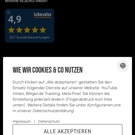
Warum Kesenci GmbH?
Wie wir Cookies & Co nutzen
Durch Klicken auf „Alle akzeptieren“ gestatten Sie den
Einsatz folgender Dienste auf unserer Website: YouTube,
Vimeo, Billiger.de Tracking, Meta Pixel. Sie können die
Einstellung jederzeit ändern (Fingerabdruck-Icon links
unten). Weitere Details finden Sie unter
Konfigurieren
und
in unserer
Datenschutzerklärung
.
|
Impressum
Datenschutz
© Kesenci
* Alle Preise inkl. gesetzlicher USt., zzgl.
ALLE AKZEPTIEREN
GmbH
Versand