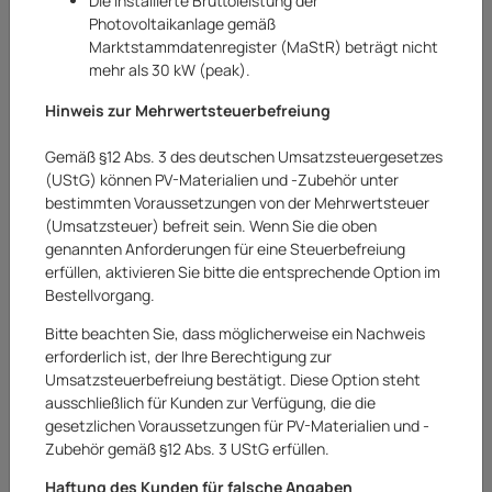
Die installierte Bruttoleistung der
Sortierung
2 Produkt(e) gefunden
Photovoltaikanlage gemäß
Marktstammdatenregister (MaStR) beträgt nicht
mehr als 30 kW (peak).
Hinweis zur Mehrwertsteuerbefreiung
AUF LAGER
AUF LAGER
Gemäß §12 Abs. 3 des deutschen Umsatzsteuergesetzes
(UStG) können PV-Materialien und -Zubehör unter
bestimmten Voraussetzungen von der Mehrwertsteuer
(Umsatzsteuer) befreit sein. Wenn Sie die oben
genannten Anforderungen für eine Steuerbefreiung
erfüllen, aktivieren Sie bitte die entsprechende Option im
Bestellvorgang.
Regalboden Wenge
Fliesenschneider
Holznachbildung 3,8
Fliesenschneidermasc
cm x 118 cm x 23,5 cm
hine 500 mm
Bitte beachten Sie, dass möglicherweise ein Nachweis
erforderlich ist, der Ihre Berechtigung zur
17,90 €
32,90 €
Umsatzsteuerbefreiung bestätigt. Diese Option steht
inkl. 19% USt.
inkl. 19% USt.
ausschließlich für Kunden zur Verfügung, die die
Versandkostenfreie
Versandkostenfreie
Lieferung
Lieferung
gesetzlichen Voraussetzungen für PV-Materialien und -
Netto:
15,04
€
Netto:
27,65
€
Zubehör gemäß §12 Abs. 3 UStG erfüllen.
Sofort verfügbar
Knapper Lagerbestand
Lieferzeit:
1 - 2 Werktage
Lieferzeit:
1 - 2 Werktage
Haftung des Kunden für falsche Angaben