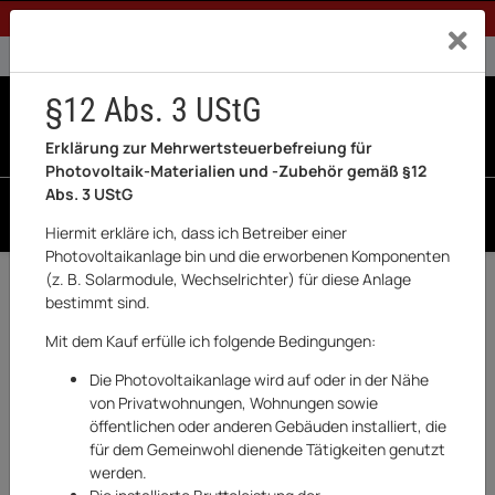
1% Rabatt bei Banküberweisung (Privatkunden)
Exklusiv a
0% USt. für Betreiber der Anlage gem. § 12 Abs. 3 UStG
0% USt. für Photovoltaik aktiviert
§12 Abs. 3 UStG
0
0 Produkte in der List
Erklärung zur Mehrwertsteuerbefreiung für
Photovoltaik-Materialien und -Zubehör gemäß §12
Abs. 3 UStG
SUCHEN
Hiermit erkläre ich, dass ich Betreiber einer
Photovoltaikanlage bin und die erworbenen Komponenten
(z. B. Solarmodule, Wechselrichter) für diese Anlage
Zurück
HVS+
bestimmt sind.
BESTSELLER
Mit dem Kauf erfülle ich folgende Bedingungen:
Die Photovoltaikanlage wird auf oder in der Nähe
von Privatwohnungen, Wohnungen sowie
öffentlichen oder anderen Gebäuden installiert, die
für dem Gemeinwohl dienende Tätigkeiten genutzt
werden.