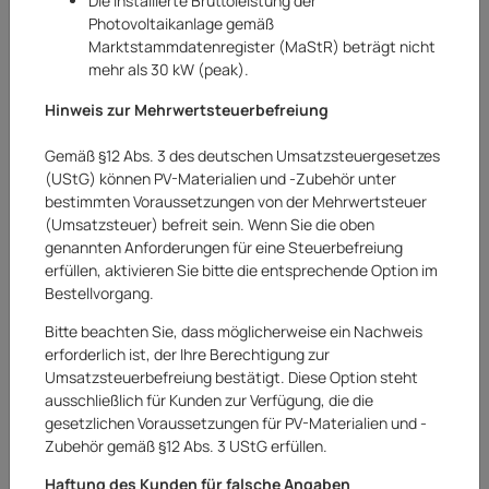
Die installierte Bruttoleistung der
Photovoltaikanlage gemäß
Marktstammdatenregister (MaStR) beträgt nicht
mehr als 30 kW (peak).
Hinweis zur Mehrwertsteuerbefreiung
Gemäß §12 Abs. 3 des deutschen Umsatzsteuergesetzes
(UStG) können PV-Materialien und -Zubehör unter
bestimmten Voraussetzungen von der Mehrwertsteuer
(Umsatzsteuer) befreit sein. Wenn Sie die oben
genannten Anforderungen für eine Steuerbefreiung
erfüllen, aktivieren Sie bitte die entsprechende Option im
Bestellvorgang.
Bitte beachten Sie, dass möglicherweise ein Nachweis
erforderlich ist, der Ihre Berechtigung zur
Umsatzsteuerbefreiung bestätigt. Diese Option steht
BYD
ausschließlich für Kunden zur Verfügung, die die
gesetzlichen Voraussetzungen für PV-Materialien und -
BYD Speicherpaket Batteriespeicher 10.24
Zubehör gemäß §12 Abs. 3 UStG erfüllen.
kWh HVS+
Haftung des Kunden für falsche Angaben