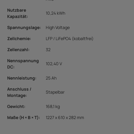
Nutzbare
10,24 kWh
Kapazität
:
Spannungslage
:
High Voltage
Zellchemie
:
LFP / LiFePO4 (kobaltfrei)
Zellenzahl
:
32
Nennspannung
102,40 V
DC
:
Nennleistung
:
25 Ah
Anschluss /
Stapelbar
Montage
:
Gewicht
:
168,1 kg
Maße (H × B × T)
:
1227 x 610 x 282 mm