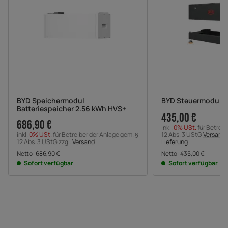
BYD Speichermodul
BYD Steuermodul 
Batteriespeicher 2.56 kWh HVS+
435,00 €
686,90 €
inkl.
0% USt.
für Betreib
inkl.
0% USt.
für Betreiber der Anlage gem. §
12 Abs. 3 UStG
Versandk
12 Abs. 3 UStG zzgl.
Versand
Lieferung
Netto:
686,90
€
Netto:
435,00
€
Sofort verfügbar
Sofort verfügbar