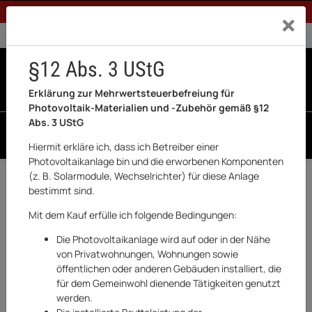
1% Rabatt bei Banküberweisung (Privatkunden)
Exklusiv a
0% USt. für Betreiber der Anlage gem. § 12 Abs. 3 UStG
0% USt. für Photovoltaik aktiviert
§12 Abs. 3 UStG
0
0 Produkte in der List
Erklärung zur Mehrwertsteuerbefreiung für
Photovoltaik-Materialien und -Zubehör gemäß §12
Abs. 3 UStG
SUCHEN
Hiermit erkläre ich, dass ich Betreiber einer
Photovoltaikanlage bin und die erworbenen Komponenten
(z. B. Solarmodule, Wechselrichter) für diese Anlage
Zurück
HVB
bestimmt sind.
Mit dem Kauf erfülle ich folgende Bedingungen:
Die Photovoltaikanlage wird auf oder in der Nähe
von Privatwohnungen, Wohnungen sowie
öffentlichen oder anderen Gebäuden installiert, die
für dem Gemeinwohl dienende Tätigkeiten genutzt
werden.