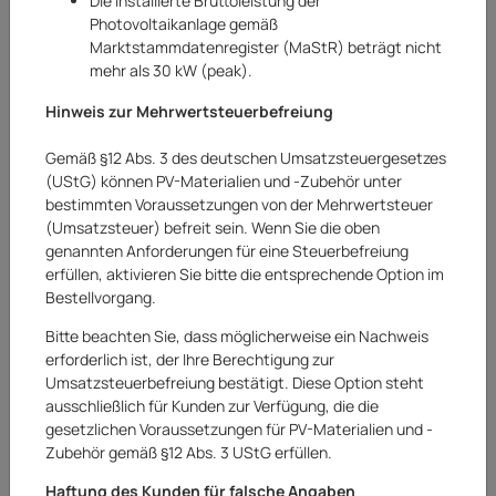
Die installierte Bruttoleistung der
Photovoltaikanlage gemäß
Marktstammdatenregister (MaStR) beträgt nicht
mehr als 30 kW (peak).
Hinweis zur Mehrwertsteuerbefreiung
Gemäß §12 Abs. 3 des deutschen Umsatzsteuergesetzes
(UStG) können PV-Materialien und -Zubehör unter
bestimmten Voraussetzungen von der Mehrwertsteuer
(Umsatzsteuer) befreit sein. Wenn Sie die oben
genannten Anforderungen für eine Steuerbefreiung
erfüllen, aktivieren Sie bitte die entsprechende Option im
Bestellvorgang.
BYD
Bitte beachten Sie, dass möglicherweise ein Nachweis
BYD Speicherpaket Batteriespeicher 23,76
erforderlich ist, der Ihre Berechtigung zur
kWh HVB
Umsatzsteuerbefreiung bestätigt. Diese Option steht
ausschließlich für Kunden zur Verfügung, die die
Art.Nr.:
20252619AR
gesetzlichen Voraussetzungen für PV-Materialien und -
Zubehör gemäß §12 Abs. 3 UStG erfüllen.
7.078,00 €
Haftung des Kunden für falsche Angaben