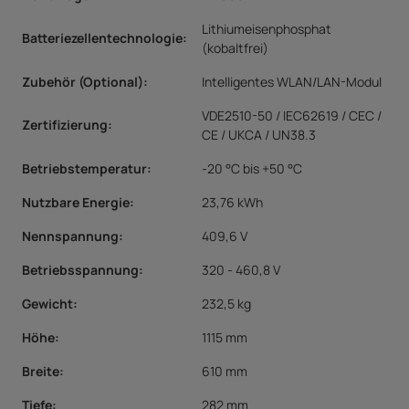
Lithiumeisenphosphat
Batteriezellentechnologie
:
(kobaltfrei)
Zubehör (Optional)
:
Intelligentes WLAN/LAN-Modul
VDE2510-50 / IEC62619 / CEC /
Zertifizierung
:
CE / UKCA / UN38.3
Betriebstemperatur:
-20 °C bis +50 °C
Nutzbare Energie:
23,76 kWh
Nennspannung:
409,6 V
Betriebsspannung:
320 - 460,8 V
Gewicht:
232,5 kg
Höhe:
1115 mm
Breite:
610 mm
Tiefe:
282 mm