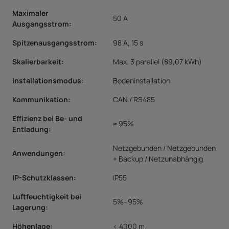
Maximaler
50 A
Ausgangsstrom
:
Spitzenausgangsstrom
:
98 A, 15 s
Skalierbarkeit
:
Max. 3 parallel (89,07 kWh)
Installationsmodus
:
Bodeninstallation
Kommunikation
:
CAN / RS485
Effizienz bei Be- und
≥ 95%
Entladung
:
Netzgebunden / Netzgebunden
Anwendungen
:
+ Backup / Netzunabhängig
IP-Schutzklassen
:
IP55
Luftfeuchtigkeit bei
5%–95%
Lagerung
:
Höhenlage
:
< 4000 m