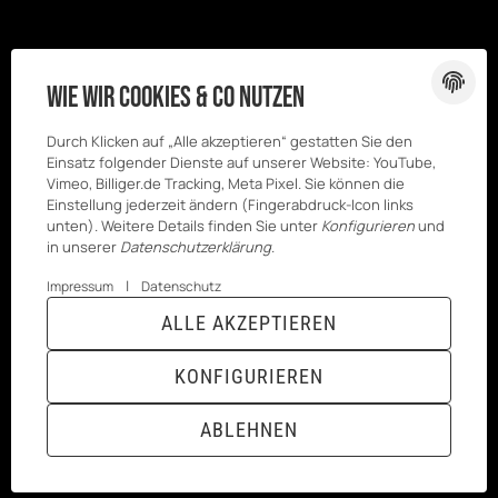
Wie wir Cookies & Co nutzen
Durch Klicken auf „Alle akzeptieren“ gestatten Sie den
Einsatz folgender Dienste auf unserer Website: YouTube,
Vimeo, Billiger.de Tracking, Meta Pixel. Sie können die
Einstellung jederzeit ändern (Fingerabdruck-Icon links
unten). Weitere Details finden Sie unter
Konfigurieren
und
in unserer
Datenschutzerklärung
.
|
Impressum
Datenschutz
© Kesenci
* Alle Preise inkl. gesetzlicher USt., zzgl.
ALLE AKZEPTIEREN
GmbH
Versand
Powered by
JTL-Shop
|
TECHNIK JTL-Shop Template
KONFIGURIEREN
VERTRAG WIDERRUFEN
ABLEHNEN
ANMELDEN
MENÜ
WARENKORB