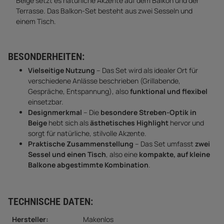
Beige setzt es natürliche Akzente auf dem Balkon und der
Terrasse. Das Balkon-Set besteht aus zwei Sesseln und
einem Tisch.
BESONDERHEITEN:
Vielseitige Nutzung
– Das Set wird als idealer Ort für
verschiedene Anlässe beschrieben (Grillabende,
Gespräche, Entspannung), also
funktional und flexibel
einsetzbar.
Designmerkmal
– Die
besondere Streben-Optik in
Beige
hebt sich als
ästhetisches Highlight
hervor und
sorgt für natürliche, stilvolle Akzente.
Praktische Zusammenstellung
– Das Set umfasst
zwei
Sessel und einen Tisch
, also eine
kompakte, auf kleine
Balkone abgestimmte Kombination
.
TECHNISCHE DATEN:
Hersteller:
Makenlos