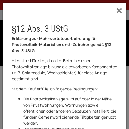
1% Rabatt bei Banküberweisung (Privatkunden)
Exklusiv a
0% USt. für Betreiber der Anlage gem. § 12 Abs. 3 UStG
0% USt. für Photovoltaik aktiviert
§12 Abs. 3 UStG
0
0 Produkte in der List
Erklärung zur Mehrwertsteuerbefreiung für
Photovoltaik-Materialien und -Zubehör gemäß §12
Abs. 3 UStG
SUCHEN
Hiermit erkläre ich, dass ich Betreiber einer
Photovoltaikanlage bin und die erworbenen Komponenten
(z. B. Solarmodule, Wechselrichter) für diese Anlage
Zurück
Garten & Outdoor
bestimmt sind.
AUF LAGER
Mit dem Kauf erfülle ich folgende Bedingungen:
Die Photovoltaikanlage wird auf oder in der Nähe
von Privatwohnungen, Wohnungen sowie
öffentlichen oder anderen Gebäuden installiert, die
für dem Gemeinwohl dienende Tätigkeiten genutzt
werden.