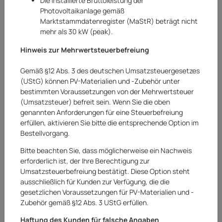
Die installierte Bruttoleistung der
Photovoltaikanlage gemäß
Marktstammdatenregister (MaStR) beträgt nicht
mehr als 30 kW (peak).
Hinweis zur Mehrwertsteuerbefreiung
Gemäß §12 Abs. 3 des deutschen Umsatzsteuergesetzes
(UStG) können PV-Materialien und -Zubehör unter
bestimmten Voraussetzungen von der Mehrwertsteuer
(Umsatzsteuer) befreit sein. Wenn Sie die oben
genannten Anforderungen für eine Steuerbefreiung
erfüllen, aktivieren Sie bitte die entsprechende Option im
Bestellvorgang.
Bitte beachten Sie, dass möglicherweise ein Nachweis
erforderlich ist, der Ihre Berechtigung zur
Umsatzsteuerbefreiung bestätigt. Diese Option steht
Balkonmöbel-Set Balkonmöbelgarnitur
ausschließlich für Kunden zur Verfügung, die die
Balkonset Willmar 3-teilig Polyrattan Beige
gesetzlichen Voraussetzungen für PV-Materialien und -
Zubehör gemäß §12 Abs. 3 UStG erfüllen.
Art.Nr.:
20252506AR
Haftung des Kunden für falsche Angaben