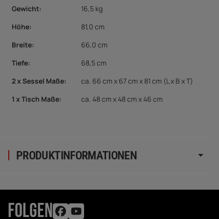
Gewicht:
16,5 kg
Höhe:
81,0 cm
Breite:
66,0 cm
Tiefe:
68,5 cm
2 x Sessel Maße
:
ca. 66 cm x 67 cm x 81 cm (L x B x T)
1 x Tisch Maße
:
ca. 48 cm x 48 cm x 46 cm
PRODUKTINFORMATIONEN
FOLGEN