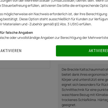
zungen von der Mehrwertsteuer (Umsatzsteuer) befreit sein. Wenn Si
Art.Nr.:
20263081AR
 Steuerbefreiung erfüllen, aktivieren Sie bitte die entsprechende Opti
192,90 €
ss möglicherweise ein Nachweis erforderlich ist, der Ihre Berechtigung 
bestätigt. Diese Option steht ausschließlich für Kunden zur Verfügung
inkl. 19% USt.
Versandkostenfreie Lie
V-Materialien und -Zubehör gemäß §12 Abs. 3 UStG erfüllen.
Netto:
162,10
€
für falsche Angaben
falsche oder unvollständige Angaben zur Berechtigung der Mehrwertst
EAKTIVIEREN
AKTIVIERE
Knapper Lagerbestand
Liefer
Die Breckle Kaltschaummatrat
bietet dank ihres ergonomis
Körper und unterstützt eine g
eignet sich besonders für Rück
Schnitttechnik für eine punk
waschbare Bezug mit Klimaband
trockenes Schlafklima. Härteg
geeignet.