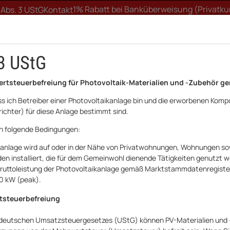
1% Rabatt bei Banküberweisung (Privatk
 Abs. 3 UStG
Kontakt
3 UStG
ertsteuerbefreiung für Photovoltaik-Materialien und -Zubehör ge
ass ich Betreiber einer Photovoltaikanlage bin und die erworbenen Komp
ichter) für diese Anlage bestimmt sind.
FTWERK
WALLBOX
UNTERKONSTRUKTION
HA
ch folgende Bedingungen:
kanlage wird auf oder in der Nähe von Privatwohnungen, Wohnungen sow
tschaummatratze Matratze H2 Pro Body S 592 80 x 200 cm C
n installiert, die für dem Gemeinwohl dienende Tätigkeiten genutzt 
e Bruttoleistung der Photovoltaikanlage gemäß Marktstammdatenregist
Breckle
30 kW (peak).
Breckle Kaltsch
tsteuerbefreiung
Body S 592 80 x
 deutschen Umsatzsteuergesetzes (UStG) können PV-Materialien und 