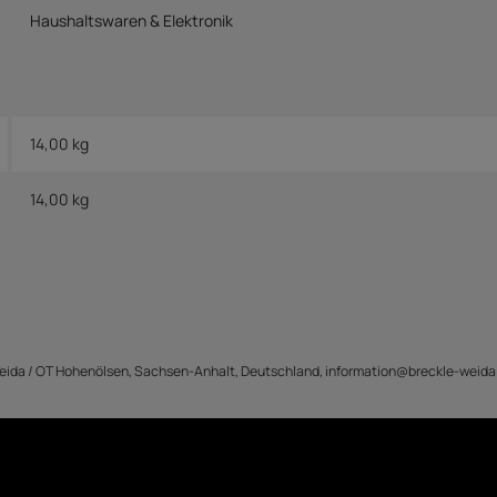
Haushaltswaren & Elektronik
14,00 kg
14,00
kg
ida / OT Hohenölsen, Sachsen-Anhalt, Deutschland, information@breckle-weida