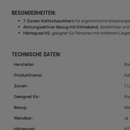
BESONDERHEITEN:
7-Zonen-Kaltschaumkern
für ergonomische Körperanpa
Atmungsaktiver Bezug mit Klimaband
, abnehmbar und
Härtegrad H2
, geeignet für Personen mit mittlerem Liegeb
TECHNISCHE DATEN:
Hersteller:
Br
Produktname:
Ka
Zonen:
7 
Geeignet für
:
Rü
Bezug
:
Ab
Wendbar
:
Ja
Härtegrad
:
H2 