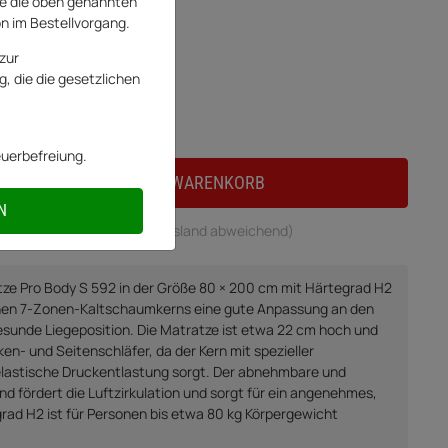
e die oben genannten
on im Bestellvorgang.
zur
, die die gesetzlichen
ferung
euerbefreiung.
IN DEN WARENKORB
N
zeit:
1 - 2 Werktage
(DE - Ausland abweichend)
ze Pro Body S 592 in der Größe 80 × 200 cm mit Härtegrad H2
chen 7-Zonen-Kaltschaumkerns eine gute Anpassung an den
esunde Liegeposition. Die Matratze ist etwa 22 cm hoch und
en- und Seitenschläfer, da der Kern mit spezieller
telastische Druckentlastung sorgt. Der abnehmbare und
 fördert die Luftzirkulation und sorgt für ein angenehmes,
rad H2 ist für Personen bis etwa 80 kg Körpergewicht