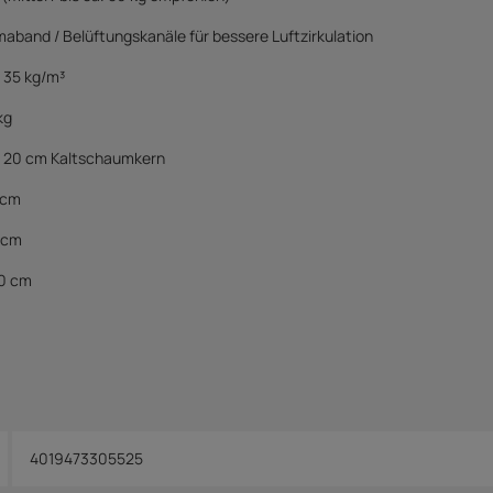
maband / Belüftungskanäle für bessere Luftzirkulation
 35 kg/m³
kg
. 20 cm Kaltschaumkern
 cm
 cm
0 cm
4019473305525