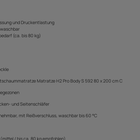
ssung und Druckentlastung
 waschbar
edarf (ca. bis 80 kg)
eckle
ltschaummatratze Matratze H2 Pro Body S 592 80 x 200 cm C
Liegezonen
cken- und Seitenschläfer
nehmbar, mit Reißverschluss, waschbar bis 60 °C
(mittel / bis ca. 80 kg empfohlen)