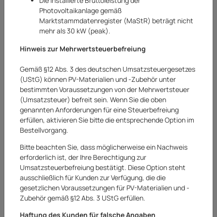
Die installierte Bruttoleistung der
Sortierung
4 Produkt(e) gefunden
Photovoltaikanlage gemäß
Marktstammdatenregister (MaStR) beträgt nicht
mehr als 30 kW (peak).
Hinweis zur Mehrwertsteuerbefreiung
AUF LAGER
AUF LAGER
Gemäß §12 Abs. 3 des deutschen Umsatzsteuergesetzes
(UStG) können PV-Materialien und -Zubehör unter
bestimmten Voraussetzungen von der Mehrwertsteuer
(Umsatzsteuer) befreit sein. Wenn Sie die oben
genannten Anforderungen für eine Steuerbefreiung
erfüllen, aktivieren Sie bitte die entsprechende Option im
Bestellvorgang.
CMI Elektro-
CMI Elektro-
Heckenschere
Heckenschere
Heckentrimmer
Heckentrimmer
Bitte beachten Sie, dass möglicherweise ein Nachweis
Heckenschneider C-
Heckenschneider C-
erforderlich ist, der Ihre Berechtigung zur
EHS-450/46 grau
EHS-450/46 grün
Umsatzsteuerbefreiung bestätigt. Diese Option steht
21,90 €
21,90 €
ausschließlich für Kunden zur Verfügung, die die
inkl. 19% USt.
inkl. 19% USt.
gesetzlichen Voraussetzungen für PV-Materialien und -
Versandkostenfreie
Versandkostenfreie
Zubehör gemäß §12 Abs. 3 UStG erfüllen.
Lieferung
Lieferung
Netto:
18,40
€
Netto:
18,40
€
Haftung des Kunden für falsche Angaben