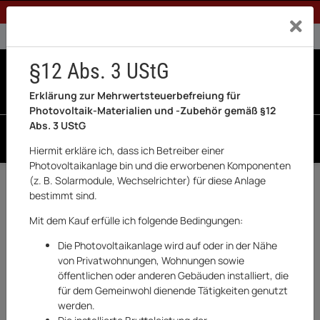
1% Rabatt bei Banküberweisung (Privatkunden)
Exklusiv a
0% USt. für Betreiber der Anlage gem. § 12 Abs. 3 UStG
0% USt. für Photovoltaik aktiviert
§12 Abs. 3 UStG
0
0 Produkte in der List
Erklärung zur Mehrwertsteuerbefreiung für
Photovoltaik-Materialien und -Zubehör gemäß §12
Abs. 3 UStG
SUCHEN
Hiermit erkläre ich, dass ich Betreiber einer
Photovoltaikanlage bin und die erworbenen Komponenten
Startseite
(z. B. Solarmodule, Wechselrichter) für diese Anlage
bestimmt sind.
CMI
Mit dem Kauf erfülle ich folgende Bedingungen:
Die Photovoltaikanlage wird auf oder in der Nähe
von Privatwohnungen, Wohnungen sowie
öffentlichen oder anderen Gebäuden installiert, die
für dem Gemeinwohl dienende Tätigkeiten genutzt
FILTER & SORT
werden.