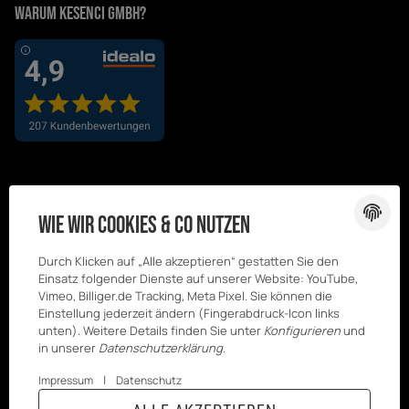
Warum Kesenci GmbH?
Wie wir Cookies & Co nutzen
Durch Klicken auf „Alle akzeptieren“ gestatten Sie den
Einsatz folgender Dienste auf unserer Website: YouTube,
Vimeo, Billiger.de Tracking, Meta Pixel. Sie können die
Einstellung jederzeit ändern (Fingerabdruck-Icon links
unten). Weitere Details finden Sie unter
Konfigurieren
und
in unserer
Datenschutzerklärung
.
|
Impressum
Datenschutz
© Kesenci
* Alle Preise inkl. gesetzlicher USt., zzgl.