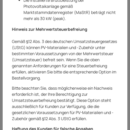
Die installierte Bruttoleistung der
Photovoltaikanlage gemäß
Marktstammdatenregister (MaStR) beträgt nicht
mehr als 30 kW (peak).
Hinweis zur Mehrwertsteuerbefreiung
Gemäß §12 Abs. 3 des deutschen Umsatzsteuergesetzes
(UStG) können PV-Materialien und -Zubehör unter
bestimmten Voraussetzungen von der Mehrwertsteuer
(Umsatzsteuer) befreit sein. Wenn Sie die oben
genannten Anforderungen für eine Steuerbefreiung
erfüllen, aktivieren Sie bitte die entsprechende Option im
Bestellvorgang.
Bitte beachten Sie, dass möglicherweise ein Nachweis
erforderlich ist, der Ihre Berechtigung zur
Umsatzsteuerbefreiung bestätigt. Diese Option steht
Casma
ausschließlich für Kunden zur Verfügung, die die
gesetzlichen Voraussetzungen für PV-Materialien und -
Casma Sonnenliege Gartenliege
Zubehör gemäß §12 Abs. 3 UStG erfüllen.
Liegestuhl Relaxliege Stahl Polyester Grau
Haftung des Kunden für falsche Angaben