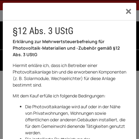
1% Rabatt bei Banküberweisung (Privatkunden)
Exklusiv a
0% USt. für Betreiber der Anlage gem. § 12 Abs. 3 UStG
0% USt. für Photovoltaik aktiviert
§12 Abs. 3 UStG
0
0 Produkte in der List
Erklärung zur Mehrwertsteuerbefreiung für
Photovoltaik-Materialien und -Zubehör gemäß §12
Abs. 3 UStG
SUCHEN
Hiermit erkläre ich, dass ich Betreiber einer
Photovoltaikanlage bin und die erworbenen Komponenten
(z. B. Solarmodule, Wechselrichter) für diese Anlage
Zurück
Garten & Outdoor
bestimmt sind.
BESTSELLER
Mit dem Kauf erfülle ich folgende Bedingungen:
Die Photovoltaikanlage wird auf oder in der Nähe
von Privatwohnungen, Wohnungen sowie
öffentlichen oder anderen Gebäuden installiert, die
für dem Gemeinwohl dienende Tätigkeiten genutzt
werden.