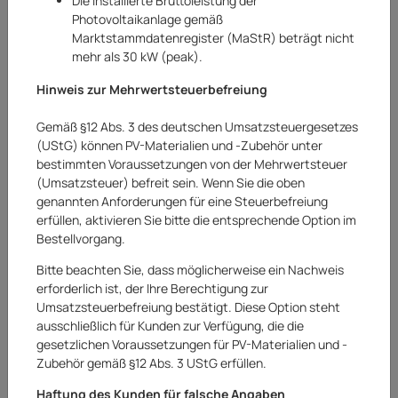
Die installierte Bruttoleistung der
Photovoltaikanlage gemäß
Marktstammdatenregister (MaStR) beträgt nicht
mehr als 30 kW (peak).
Hinweis zur Mehrwertsteuerbefreiung
Gemäß §12 Abs. 3 des deutschen Umsatzsteuergesetzes
(UStG) können PV-Materialien und -Zubehör unter
bestimmten Voraussetzungen von der Mehrwertsteuer
(Umsatzsteuer) befreit sein. Wenn Sie die oben
genannten Anforderungen für eine Steuerbefreiung
erfüllen, aktivieren Sie bitte die entsprechende Option im
Bestellvorgang.
Climatube
Bitte beachten Sie, dass möglicherweise ein Nachweis
Climatube Protect Schutzschlauch
erforderlich ist, der Ihre Berechtigung zur
Isolierschlauch Mantelschlauch 18-22 mm
Umsatzsteuerbefreiung bestätigt. Diese Option steht
ausschließlich für Kunden zur Verfügung, die die
10 m
gesetzlichen Voraussetzungen für PV-Materialien und -
Art.Nr.:
20262895AR
Zubehör gemäß §12 Abs. 3 UStG erfüllen.
Haftung des Kunden für falsche Angaben