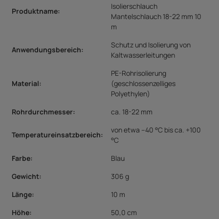
Isolierschlauch
Produktname:
Mantelschlauch 18-22 mm 10
m
Schutz und Isolierung von
Anwendungsbereich
:
Kaltwasserleitungen
PE-Rohrisolierung
Material
:
(geschlossenzelliges
Polyethylen)
Rohrdurchmesser
:
ca. 18-22 mm
von etwa –40 °C bis ca. +100
Temperatureinsatzbereich
:
°C
Farbe
:
Blau
Gewicht:
306 g
Länge:
10 m
Höhe:
50,0 cm