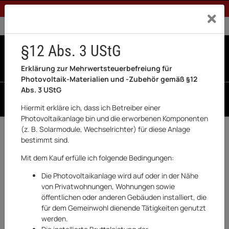
1% Rabatt bei Banküberweisung (Privatkunden)
Exklusiv a
0% USt. für Betreiber der Anlage gem. § 12 Abs. 3 UStG
0% USt. für Photovoltaik aktiviert
§12 Abs. 3 UStG
0
0 Produkte in der List
Erklärung zur Mehrwertsteuerbefreiung für
Photovoltaik-Materialien und -Zubehör gemäß §12
Abs. 3 UStG
SUCHEN
Hiermit erkläre ich, dass ich Betreiber einer
Photovoltaikanlage bin und die erworbenen Komponenten
(z. B. Solarmodule, Wechselrichter) für diese Anlage
Zurück
Werkzeuge
bestimmt sind.
AUF LAGER
Mit dem Kauf erfülle ich folgende Bedingungen:
Die Photovoltaikanlage wird auf oder in der Nähe
von Privatwohnungen, Wohnungen sowie
öffentlichen oder anderen Gebäuden installiert, die
für dem Gemeinwohl dienende Tätigkeiten genutzt
werden.