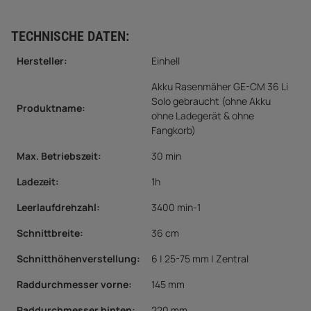
TECHNISCHE DATEN:
Hersteller:
Einhell
Akku Rasenmäher GE-CM 36 Li
Solo gebraucht (ohne Akku
Produktname:
ohne Ladegerät & ohne
Fangkorb)
Max. Betriebszeit
:
30 min
Ladezeit
:
1h
Leerlaufdrehzahl
:
3400 min-1
Schnittbreite
:
36 cm
Schnitthöhenverstellung
:
6 | 25-75 mm | Zentral
Raddurchmesser vorne
:
145 mm
Raddurchmesser hinten
:
220 mm