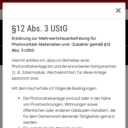
1% Rabatt bei Banküberweisung (Privatkunden)
Exklusiv a
0% USt. für Betreiber der Anlage gem. § 12 Abs. 3 UStG
0% USt. für Photovoltaik aktiviert
§12 Abs. 3 UStG
0
0 Produkte in der List
Erklärung zur Mehrwertsteuerbefreiung für
Photovoltaik-Materialien und -Zubehör gemäß §12
Abs. 3 UStG
SUCHEN
Hiermit erkläre ich, dass ich Betreiber einer
Photovoltaikanlage bin und die erworbenen Komponenten
(z. B. Solarmodule, Wechselrichter) für diese Anlage
Zurück
Garten & Outdoor
bestimmt sind.
AUSVERKAUFT
Mit dem Kauf erfülle ich folgende Bedingungen:
Die Photovoltaikanlage wird auf oder in der Nähe
von Privatwohnungen, Wohnungen sowie
öffentlichen oder anderen Gebäuden installiert, die
für dem Gemeinwohl dienende Tätigkeiten genutzt
werden.