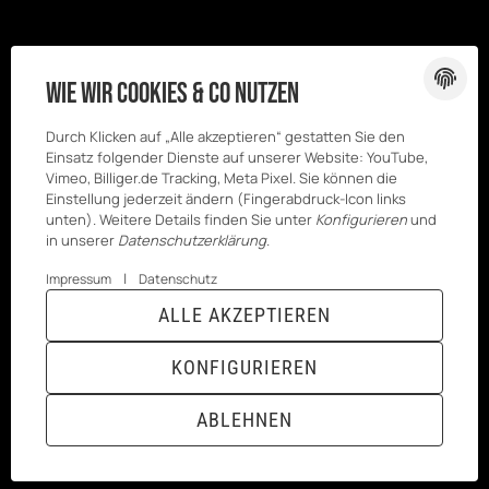
Wie wir Cookies & Co nutzen
Durch Klicken auf „Alle akzeptieren“ gestatten Sie den
Einsatz folgender Dienste auf unserer Website: YouTube,
Vimeo, Billiger.de Tracking, Meta Pixel. Sie können die
Einstellung jederzeit ändern (Fingerabdruck-Icon links
unten). Weitere Details finden Sie unter
Konfigurieren
und
in unserer
Datenschutzerklärung
.
|
Impressum
Datenschutz
© Kesenci
* Alle Preise inkl. gesetzlicher USt., zzgl.
ALLE AKZEPTIEREN
GmbH
Versand
Powered by
JTL-Shop
|
TECHNIK JTL-Shop Template
KONFIGURIEREN
VERTRAG WIDERRUFEN
ABLEHNEN
ANMELDEN
MENÜ
WARENKORB