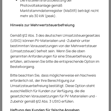
Die installierte Bruttoleistung der
Photovoltaikanlage gemäß
Marktstammdatenregister (MaStR) beträgt nicht
mehr als 30 kW (peak).
Hinweis zur Mehrwertsteuerbefreiung
Gemäß §12 Abs. 3 des deutschen Umsatzsteuergesetzes
(UStG) können PV-Materialien und -Zubehör unter
bestimmten Voraussetzungen von der Mehrwertsteuer
(Umsatzsteuer) befreit sein. Wenn Sie die oben
genannten Anforderungen für eine Steuerbefreiung
erfüllen, aktivieren Sie bitte die entsprechende Option im
Bestellvorgang.
Bitte beachten Sie, dass möglicherweise ein Nachweis
erforderlich ist, der Ihre Berechtigung zur
Umsatzsteuerbefreiung bestätigt. Diese Option steht
Einhell
ausschließlich für Kunden zur Verfügung, die die
gesetzlichen Voraussetzungen für PV-Materialien und -
Einhell Akku Rasenmäher GE-CM 36 Li Solo
Zubehör gemäß §12 Abs. 3 UStG erfüllen.
gebraucht (ohne Fangkorb)
Haftung des Kunden für falsche Angaben