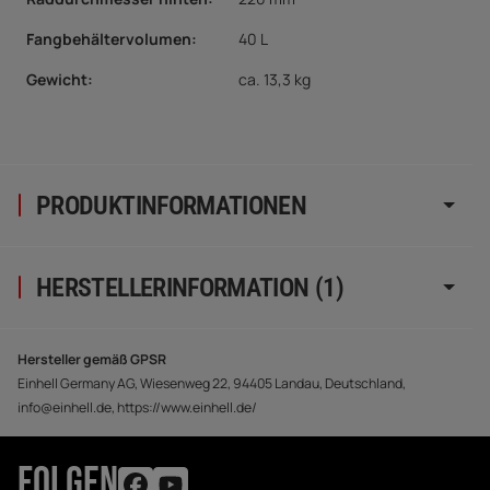
Fangbehältervolumen
:
40 L
Gewicht:
ca. 13,3 kg
PRODUKTINFORMATIONEN
HERSTELLERINFORMATION (1)
Hersteller gemäß GPSR
Einhell Germany AG, Wiesenweg 22, 94405 Landau, Deutschland,
info@einhell.de, https://www.einhell.de/
FOLGEN