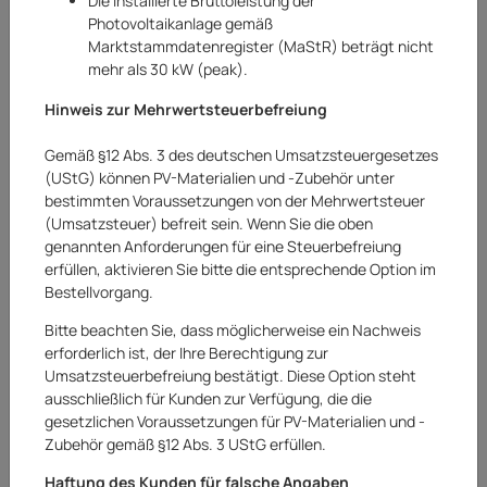
Die installierte Bruttoleistung der
Photovoltaikanlage gemäß
Marktstammdatenregister (MaStR) beträgt nicht
mehr als 30 kW (peak).
Hinweis zur Mehrwertsteuerbefreiung
Gemäß §12 Abs. 3 des deutschen Umsatzsteuergesetzes
(UStG) können PV-Materialien und -Zubehör unter
bestimmten Voraussetzungen von der Mehrwertsteuer
(Umsatzsteuer) befreit sein. Wenn Sie die oben
genannten Anforderungen für eine Steuerbefreiung
erfüllen, aktivieren Sie bitte die entsprechende Option im
Bestellvorgang.
Bitte beachten Sie, dass möglicherweise ein Nachweis
erforderlich ist, der Ihre Berechtigung zur
Umsatzsteuerbefreiung bestätigt. Diese Option steht
Gardena
ausschließlich für Kunden zur Verfügung, die die
gesetzlichen Voraussetzungen für PV-Materialien und -
Gardena Rasentrimmer Grastrimmer
Zubehör gemäß §12 Abs. 3 UStG erfüllen.
Trimmer ComfortCut Li-18/23 solo
Haftung des Kunden für falsche Angaben