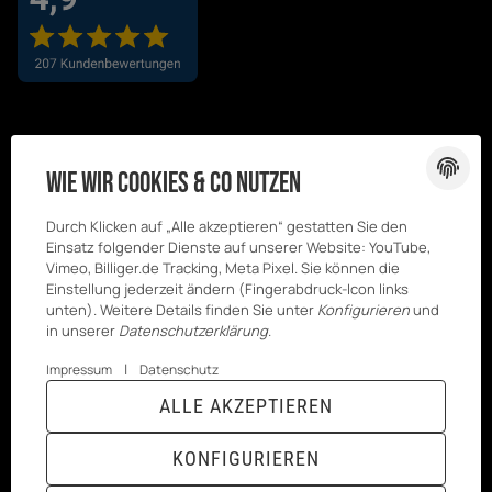
Wie wir Cookies & Co nutzen
Durch Klicken auf „Alle akzeptieren“ gestatten Sie den
Einsatz folgender Dienste auf unserer Website: YouTube,
Vimeo, Billiger.de Tracking, Meta Pixel. Sie können die
Einstellung jederzeit ändern (Fingerabdruck-Icon links
unten). Weitere Details finden Sie unter
Konfigurieren
und
in unserer
Datenschutzerklärung
.
|
Impressum
Datenschutz
© Kesenci
* Alle Preise inkl. gesetzlicher USt., zzgl.
ALLE AKZEPTIEREN
GmbH
Versand
Powered by
JTL-Shop
|
TECHNIK JTL-Shop Template
KONFIGURIEREN
VERTRAG WIDERRUFEN