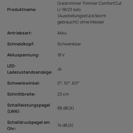
Grastrimmer Trimmer ComfortCut
Produktname:
Li-18/23 solo
(Ausstellungsstück/leicht
gebraucht) ohne Messer
Antriebsart
:
Akku
Schneidkopf
:
Schwenkbar
Akkuspannung
:
18 V
LED-
Ja
Ladezustandsanzeige
:
Schwenkwinkel
:
0°, 10°, 60°
Schnittbreite
:
23 cm
Schallleistungspegel
88 dB(A)
(LWA)
:
Schalldruckpegel am
74 dB(A)
Ohr
: