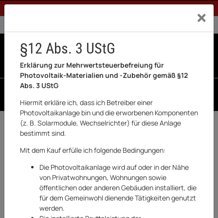
1% Rabatt bei Banküberweisung (Privatkunden)
Exklusiv a
0% USt. für Betreiber der Anlage gem. § 12 Abs. 3 UStG
0% USt. für Photovoltaik aktiviert
§12 Abs. 3 UStG
0
0 Produkte in der List
Erklärung zur Mehrwertsteuerbefreiung für
Photovoltaik-Materialien und -Zubehör gemäß §12
Abs. 3 UStG
SUCHEN
Hiermit erkläre ich, dass ich Betreiber einer
Photovoltaikanlage bin und die erworbenen Komponenten
(z. B. Solarmodule, Wechselrichter) für diese Anlage
Zurück
Werkzeuge
bestimmt sind.
AUSVERKAUFT
Mit dem Kauf erfülle ich folgende Bedingungen:
Die Photovoltaikanlage wird auf oder in der Nähe
von Privatwohnungen, Wohnungen sowie
öffentlichen oder anderen Gebäuden installiert, die
für dem Gemeinwohl dienende Tätigkeiten genutzt
werden.