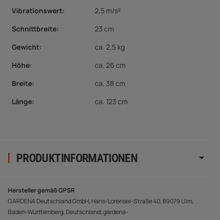
Vibrationswert
:
2,5 m/s²
Schnittbreite
:
23 cm
Gewicht:
ca. 2,5 kg
Höhe
:
ca. 26 cm
Breite
:
ca. 38 cm
Länge
:
ca. 123 cm
PRODUKTINFORMATIONEN
Hersteller gemäß GPSR
GARDENA Deutschland GmbH, Hans-Lorenser-Straße 40, 89079 Ulm,
Baden-Württemberg, Deutschland, gardena-