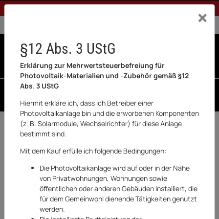
1% Rabatt bei Banküberweisung (Privatkunden)
Exklusiv a
0% USt. für Betreiber der Anlage gem. § 12 Abs. 3 UStG
0% USt. für Photovoltaik aktiviert
§12 Abs. 3 UStG
0
0 Produkte in der List
Erklärung zur Mehrwertsteuerbefreiung für
Photovoltaik-Materialien und -Zubehör gemäß §12
Abs. 3 UStG
SUCHEN
Hiermit erkläre ich, dass ich Betreiber einer
Photovoltaikanlage bin und die erworbenen Komponenten
(z. B. Solarmodule, Wechselrichter) für diese Anlage
Zurück
Garten & Outdoor
bestimmt sind.
AUSVERKAUFT
Mit dem Kauf erfülle ich folgende Bedingungen:
Die Photovoltaikanlage wird auf oder in der Nähe
von Privatwohnungen, Wohnungen sowie
öffentlichen oder anderen Gebäuden installiert, die
für dem Gemeinwohl dienende Tätigkeiten genutzt
werden.