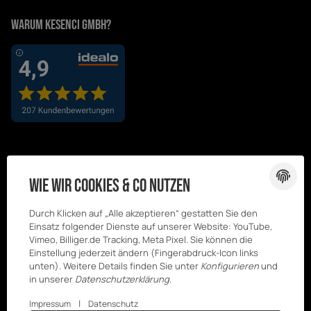
Warum Kesenci GmbH?
Wie wir Cookies & Co nutzen
Durch Klicken auf „Alle akzeptieren“ gestatten Sie den
Einsatz folgender Dienste auf unserer Website: YouTube,
Vimeo, Billiger.de Tracking, Meta Pixel. Sie können die
Einstellung jederzeit ändern (Fingerabdruck-Icon links
unten). Weitere Details finden Sie unter
Konfigurieren
und
in unserer
Datenschutzerklärung
.
|
Impressum
Datenschutz