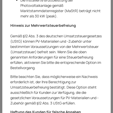
Die installierte Bruttoleistung der
Photovoltaikanlage gemäß
Marktstammdatenregister (MaStR) beträgt nicht
mehr als 30 kW (peak).
Hinweis zur Mehrwertsteuerbefreiung
Gemäß §12 Abs. 3 des deutschen Umsatzsteuergesetzes
(UStG) können PV-Materialien und -Zubehör unter
bestimmten Voraussetzungen von der Mehrwertsteuer
(Umsatzsteuer) befreit sein. Wenn Sie die oben
genannten Anforderungen für eine Steuerbefreiung
erfüllen, aktivieren Sie bitte die entsprechende Option im
Bestellvorgang.
Bitte beachten Sie, dass möglicherweise ein Nachweis
erforderlich ist, der Ihre Berechtigung zur
Umsatzsteuerbefreiung bestätigt. Diese Option steht
Gartenbank Holzbank Sitzbank Bank
ausschließlich für Kunden zur Verfügung, die die
Glendale FSC 2-Sitzer weiß 93 x 120 x 60
gesetzlichen Voraussetzungen für PV-Materialien und -
Zubehör gemäß §12 Abs. 3 UStG erfüllen.
cm
Haftung des Kunden für falsche Angaben