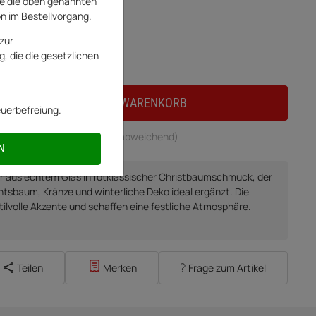
e die oben genannten
on im Bestellvorgang.
zur
ferung
, die die gesetzlichen
IN DEN WARENKORB
euerbefreiung.
 - 2 Werktage
(DE - Ausland abweichend)
N
 aus echtem Glas in rotklassischer Christbaumschmuck, der
tsbaum, Kränze und winterliche Deko ideal ergänzt. Die
ilvolle Akzente und schaffen eine festliche Atmosphäre.
Teilen
Merken
Frage zum Artikel