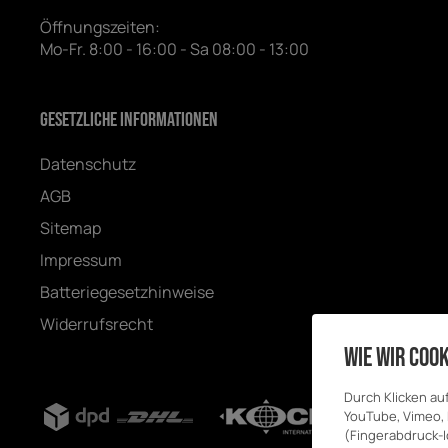
Öffnungszeiten:
Mo-Fr. 8:00 - 16:00 - Sa 08:00 - 13:00
Gesetzliche Informationen
Datenschutz
AGB
Sitemap
Impressum
Batteriegesetzhinweise
Widerrufsrecht
Wie wir Cook
Durch Klicken au
YouTube, Vimeo, B
(Fingerabdruck-I