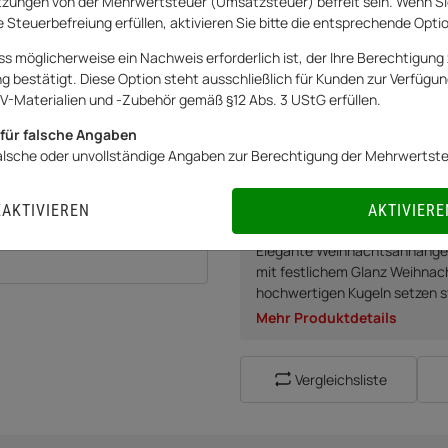
zungen von der Mehrwertsteuer (Umsatzsteuer) befreit sein. Wenn Si
11,90 €
 Steuerbefreiung erfüllen, aktivieren Sie bitte die entsprechende Opti
ss möglicherweise ein Nachweis erforderlich ist, der Ihre Berechtigung 
inkl. 19% USt.
Versandkostenfreie Lie
bestätigt. Diese Option steht ausschließlich für Kunden zur Verfügung
Netto:
10,00
€
V-Materialien und -Zubehör gemäß §12 Abs. 3 UStG erfüllen.
für falsche Angaben
falsche oder unvollständige Angaben zur Berechtigung der Mehrwertst
Sofort verfügbar
Lieferzeit:
1
EAKTIVIEREN
AKTIVIERE
Elegante Weihnachtsanhänger
mit festlichem Glanz Weihnach
hochwertigen Kugeln setzen st
Mehr Produktdetails
Vergleichsliste