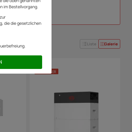
e die oben genannten
on im Bestellvorgang.
zur
, die die gesetzlichen
Liste
Galerie
euerbefreiung.
N
0% USt.
BESTSELLER