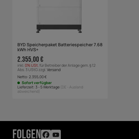
BYD Speicherpaket Batteriespeicher 7.68
kWh HVS+
2.355,00 €
inkl.
0% USt.
für Betreiber der Anlage gem. § 12
Abs. 3 UStG zzgl.
Versand
Netto:
2.355,00
€
Sofort verfügbar
Lieferzeit:
3 - 5 Werktage
(DE - Ausland
abweichend)
FOLGEN