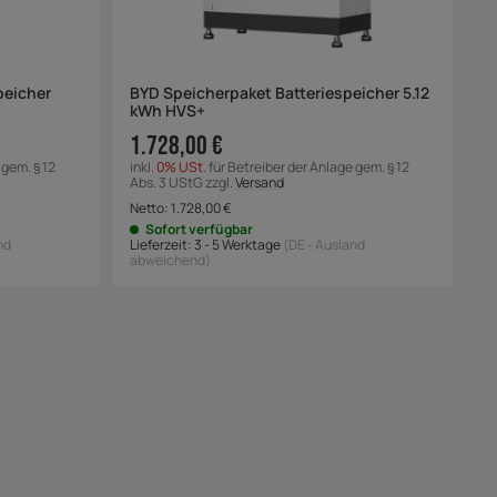
peicher
BYD Speicherpaket Batteriespeicher 5.12
kWh HVS+
1.728,00 €
 gem. § 12
inkl.
0% USt.
für Betreiber der Anlage gem. § 12
Abs. 3 UStG zzgl.
Versand
Netto:
1.728,00
€
Sofort verfügbar
nd
Lieferzeit:
3 - 5 Werktage
(DE - Ausland
abweichend)