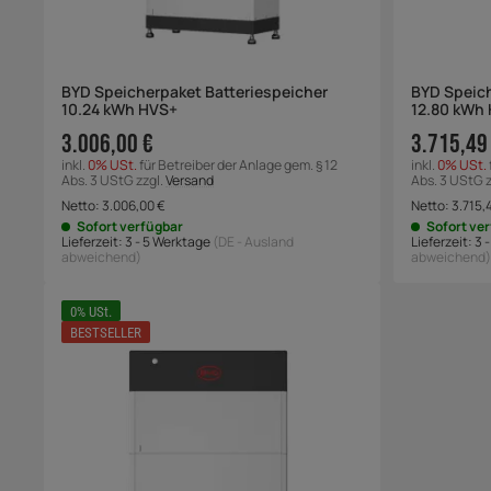
BYD Speicherpaket Batteriespeicher
BYD Speich
10.24 kWh HVS+
12.80 kWh
3.006,00 €
3.715,49
inkl.
0% USt.
für Betreiber der Anlage gem. § 12
inkl.
0% USt.
Abs. 3 UStG zzgl.
Versand
Abs. 3 UStG z
Netto:
3.006,00
€
Netto:
3.715,
Sofort verfügbar
Sofort ve
Lieferzeit:
3 - 5 Werktage
(DE - Ausland
Lieferzeit:
3 
abweichend)
abweichend)
0% USt.
BESTSELLER