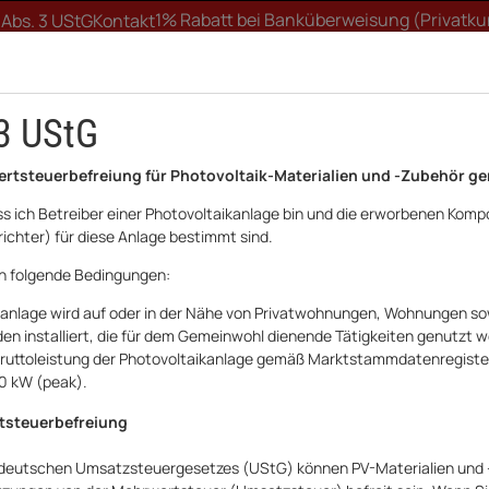
1% Rabatt bei Banküberweisung (Privatk
 Abs. 3 UStG
Kontakt
3 UStG
ertsteuerbefreiung für Photovoltaik-Materialien und -Zubehör ge
ass ich Betreiber einer Photovoltaikanlage bin und die erworbenen Komp
ichter) für diese Anlage bestimmt sind.
FTWERK
WALLBOX
UNTERKONSTRUKTION
HA
ch folgende Bedingungen:
kanlage wird auf oder in der Nähe von Privatwohnungen, Wohnungen sow
n installiert, die für dem Gemeinwohl dienende Tätigkeiten genutzt 
e Bruttoleistung der Photovoltaikanlage gemäß Marktstammdatenregist
30 kW (peak).
tsteuerbefreiung
 deutschen Umsatzsteuergesetzes (UStG) können PV-Materialien und 