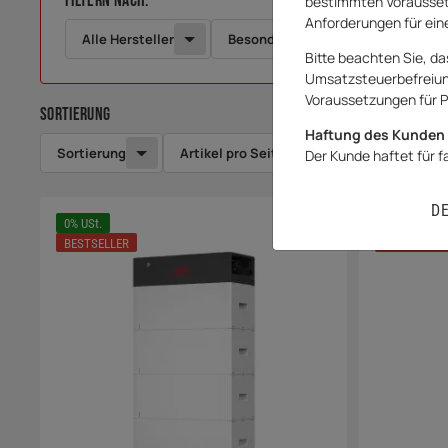
Filtern nach:
bestimmten Vorausset
Anforderungen für eine
Alle Hersteller
Besondere Artikel
Bitte beachten Sie, da
Umsatzsteuerbefreiung 
Voraussetzungen für P
Sortierung
Haftung des Kunden 
Sortierung
Artikel pro Seite
5 Produkt(e) gefun
Der Kunde haftet für 
D
0% USt.
0% USt.
BESTSELLER
BESTSELLER