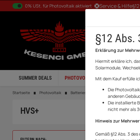
0% USt. für Betreiber der Anlage gem. § 12 Abs. 3 UStG
Service & Hilfe
§12
0% USt. für Photovoltaik aktiviert
§12 Abs. 
Erklärung zur Mehrw
Hiermit erkläre ich, d
Solarmodule, Wechselr
SUMMER DEALS
PHOTOVOLTAIK
BALKONKRA
Mit dem Kauf erfülle i
Die Photovoltai
Startseite
Photovoltaik
Batteriespeicher
BYD
HVS+
anderen Gebäude
Die installiert
HVS+
nicht mehr als 
Hinweis zur Mehrwer
Gemäß §12 Abs. 3 des