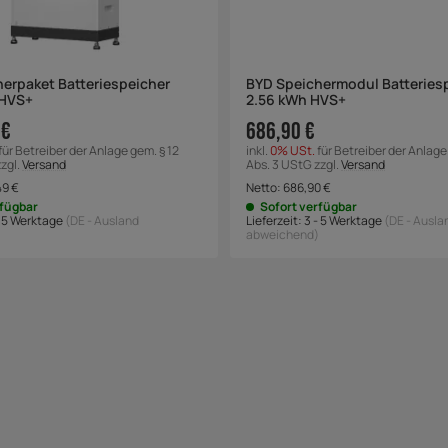
erpaket Batteriespeicher
BYD Speichermodul Batteries
 HVS+
2.56 kWh HVS+
 €
686,90 €
für Betreiber der Anlage gem. § 12
inkl.
0% USt.
für Betreiber der Anlage
zgl.
Versand
Abs. 3 UStG zzgl.
Versand
49
€
Netto:
686,90
€
rfügbar
Sofort verfügbar
- 5 Werktage
(DE - Ausland
Lieferzeit:
3 - 5 Werktage
(DE - Ausla
abweichend)