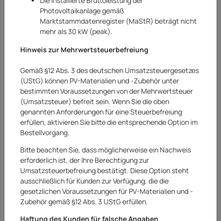
Die installierte Bruttoleistung der
Photovoltaikanlage gemäß
Marktstammdatenregister (MaStR) beträgt nicht
mehr als 30 kW (peak).
Hinweis zur Mehrwertsteuerbefreiung
Gemäß §12 Abs. 3 des deutschen Umsatzsteuergesetzes
(UStG) können PV-Materialien und -Zubehör unter
bestimmten Voraussetzungen von der Mehrwertsteuer
(Umsatzsteuer) befreit sein. Wenn Sie die oben
genannten Anforderungen für eine Steuerbefreiung
erfüllen, aktivieren Sie bitte die entsprechende Option im
ipuro
Bestellvorgang.
Huawei Energy Management 3-Phasen
Bitte beachten Sie, dass möglicherweise ein Nachweis
SmartGuard-63A-T0
erforderlich ist, der Ihre Berechtigung zur
Umsatzsteuerbefreiung bestätigt. Diese Option steht
Art.Nr.:
20252148AR
ausschließlich für Kunden zur Verfügung, die die
gesetzlichen Voraussetzungen für PV-Materialien und -
659,00 €
Zubehör gemäß §12 Abs. 3 UStG erfüllen.
Haftung des Kunden für falsche Angaben
inkl.
0% USt.
für Betreiber der Anlage gem. § 12 Abs. 3 UStG
Versandkostenfreie