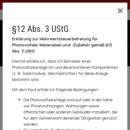
1% Rabatt bei Banküberweisung (Privatkunden)
Exklusiv a
0% USt. für Betreiber der Anlage gem. § 12 Abs. 3 UStG
0% USt. für Photovoltaik aktiviert
§12 Abs. 3 UStG
0
0 Produkte in der List
Erklärung zur Mehrwertsteuerbefreiung für
Photovoltaik-Materialien und -Zubehör gemäß §12
Abs. 3 UStG
SUCHEN
Hiermit erkläre ich, dass ich Betreiber einer
Photovoltaikanlage bin und die erworbenen Komponenten
Zurück
Backup Box
(z. B. Solarmodule, Wechselrichter) für diese Anlage
bestimmt sind.
TOP
Mit dem Kauf erfülle ich folgende Bedingungen:
Die Photovoltaikanlage wird auf oder in der Nähe
von Privatwohnungen, Wohnungen sowie
öffentlichen oder anderen Gebäuden installiert, die
für dem Gemeinwohl dienende Tätigkeiten genutzt
werden.