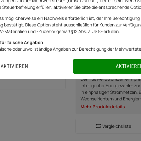
zungen von der Mehrwertsteuer (Umsatzsteuer) befreit sein. Wenn Si
Art.Nr.:
20252298AR
 Steuerbefreiung erfüllen, aktivieren Sie bitte die entsprechende Opti
Artikel zurzeit vergriffen
ss möglicherweise ein Nachweis erforderlich ist, der Ihre Berechtigung 
bestätigt. Diese Option steht ausschließlich für Kunden zur Verfügung
Momentan nicht verfügbar
V-Materialien und -Zubehör gemäß §12 Abs. 3 UStG erfüllen.
0% USt. für Betreiber der 
0% USt. für Photovoltaik a
für falsche Angaben
falsche oder unvollständige Angaben zur Berechtigung der Mehrwertst
BENACHRICHTIGUNG
EAKTIVIEREN
AKTIVIERE
Der Huawei Stromzähler 1-ph
intelligenter Energiezähler 
in einphasigen Stromnetzen. Er
Wechselrichtern und Energi
Mehr Produktdetails
Vergleichsliste