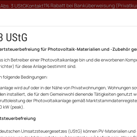
1% Rabatt bei Banküberweisung (Privatk
 Abs. 3 UStG
Kontakt
3 UStG
ertsteuerbefreiung für Photovoltaik-Materialien und -Zubehör ge
ass ich Betreiber einer Photovoltaikanlage bin und die erworbenen Komp
ichter) für diese Anlage bestimmt sind.
FTWERK
WALLBOX
UNTERKONSTRUKTION
HA
ch folgende Bedingungen:
kanlage wird auf oder in der Nähe von Privatwohnungen, Wohnungen sow
Huawei Stromzähler 1-Phasig 100A 40mA Smart Power Sensor DDSU666-H
n installiert, die für dem Gemeinwohl dienende Tätigkeiten genutzt 
e Bruttoleistung der Photovoltaikanlage gemäß Marktstammdatenregist
Huawei
30 kW (peak).
Huawei Stromzäh
tsteuerbefreiung
Power Sensor D
 deutschen Umsatzsteuergesetzes (UStG) können PV-Materialien und 