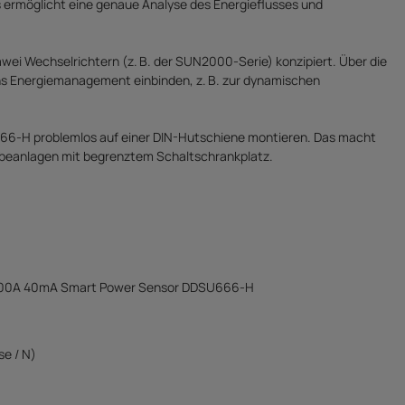
s ermöglicht eine genaue Analyse des Energieflusses und
awei Wechselrichtern (z. B. der SUN2000-Serie) konzipiert. Über die
ins Energiemanagement einbinden, z. B. zur dynamischen
666-H problemlos auf einer DIN-Hutschiene montieren. Das macht
erbeanlagen mit begrenztem Schaltschrankplatz.
 100A 40mA Smart Power Sensor DDSU666-H
e / N)