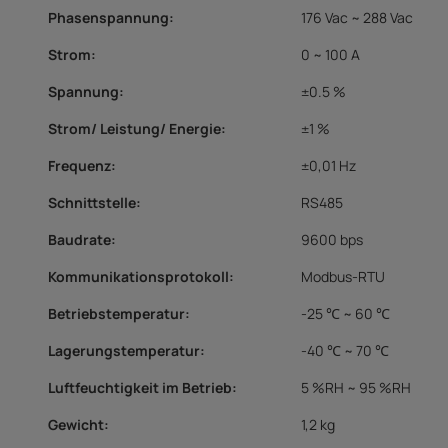
Phasenspannung
:
176 Vac ~ 288 Vac
Strom
:
0 ~ 100 A
Spannung:
±0.5 %
Strom/ Leistung/ Energie
:
±1 %
Frequenz
:
±0,01 Hz
Schnittstelle
:
RS485
Baudrate
:
9600 bps
Kommunikationsprotokoll
:
Modbus-RTU
Betriebstemperatur
:
-25 ℃ ~ 60 ℃
Lagerungstemperatur
:
-40 ℃ ~ 70 ℃
Luftfeuchtigkeit im Betrieb
:
5 %RH ~ 95 %RH
Gewicht:
1,2 kg