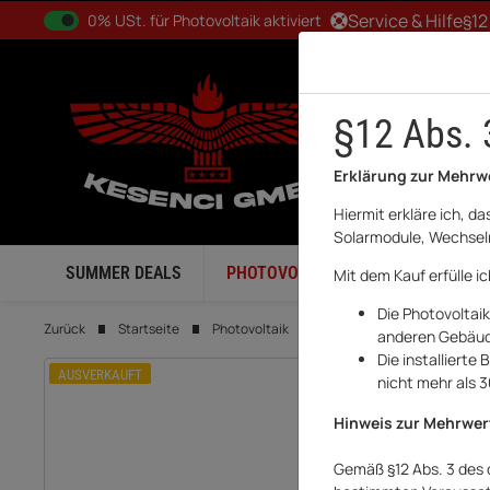
0% USt. für Betreiber der Anlage gem. § 12 Abs. 3 UStG
Service & Hilfe
§12
0% USt. für Photovoltaik aktiviert
§12 Abs. 
Erklärung zur Mehrw
Hiermit erkläre ich, d
Solarmodule, Wechselr
SUMMER DEALS
PHOTOVOLTAIK
BALKONKRA
Mit dem Kauf erfülle i
Die Photovoltai
Zurück
Startseite
Photovoltaik
Smart Meter
Huawei
anderen Gebäude
Die installiert
AUSVERKAUFT
nicht mehr als 
Hinweis zur Mehrwer
Gemäß §12 Abs. 3 des