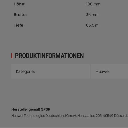
Höhe:
100 mm
Breite:
36 mm
Tiefe:
65,5 m
PRODUKTINFORMATIONEN
Produkteigenschaft
Wert
Kategorie:
Huawei
Hersteller gemäß GPSR
Huawei Technologies Deutschland GmbH, Hansaallee 205, 40549 Düsseldor