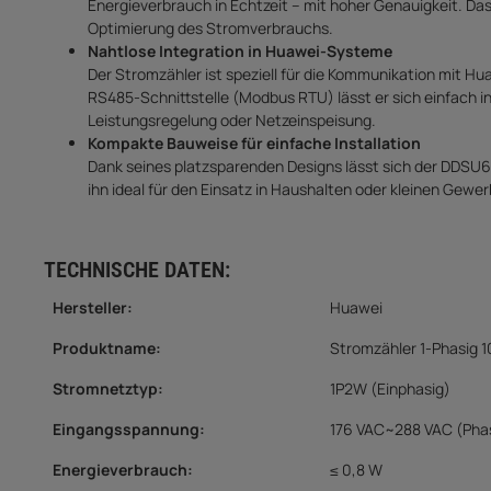
Energieverbrauch in Echtzeit – mit hoher Genauigkeit. Da
Optimierung des Stromverbrauchs.
Nahtlose Integration in Huawei-Systeme
Der Stromzähler ist speziell für die Kommunikation mit Hu
RS485-Schnittstelle (Modbus RTU) lässt er sich einfach 
Leistungsregelung oder Netzeinspeisung.
Kompakte Bauweise für einfache Installation
Dank seines platzsparenden Designs lässt sich der DDSU
ihn ideal für den Einsatz in Haushalten oder kleinen Gew
TECHNISCHE DATEN:
Hersteller:
Huawei
Produktname:
Stromzähler 1-Phasig
Stromnetztyp
:
1P2W (Einphasig)
Eingangsspannung
:
176 VAC~288 VAC (Phas
Energieverbrauch
:
≤ 0,8 W