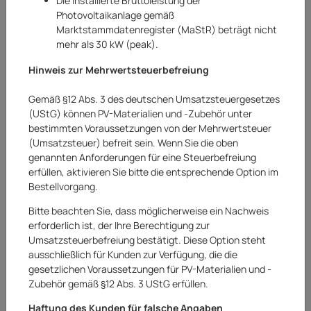
Die installierte Bruttoleistung der
Photovoltaikanlage gemäß
Marktstammdatenregister (MaStR) beträgt nicht
mehr als 30 kW (peak).
Hinweis zur Mehrwertsteuerbefreiung
Gemäß §12 Abs. 3 des deutschen Umsatzsteuergesetzes
(UStG) können PV-Materialien und -Zubehör unter
bestimmten Voraussetzungen von der Mehrwertsteuer
(Umsatzsteuer) befreit sein. Wenn Sie die oben
genannten Anforderungen für eine Steuerbefreiung
erfüllen, aktivieren Sie bitte die entsprechende Option im
Bestellvorgang.
Bitte beachten Sie, dass möglicherweise ein Nachweis
erforderlich ist, der Ihre Berechtigung zur
Umsatzsteuerbefreiung bestätigt. Diese Option steht
Jamestown
ausschließlich für Kunden zur Verfügung, die die
gesetzlichen Voraussetzungen für PV-Materialien und -
Jamestown Spülenschrank Modul
Zubehör gemäß §12 Abs. 3 UStG erfüllen.
Spülenunterschrank für KNOX Outdoor-
Haftung des Kunden für falsche Angaben