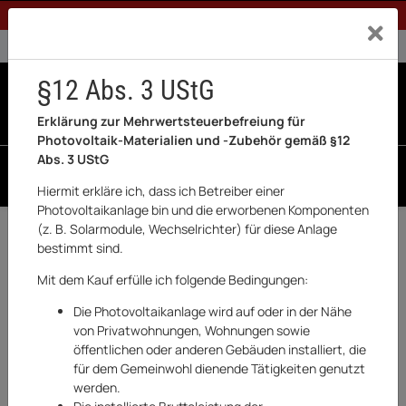
1% Rabatt bei Banküberweisung (Privatkunden)
Exklusiv a
0% USt. für Betreiber der Anlage gem. § 12 Abs. 3 UStG
0% USt. für Photovoltaik aktiviert
§12 Abs. 3 UStG
0
0 Produkte in der List
Erklärung zur Mehrwertsteuerbefreiung für
Photovoltaik-Materialien und -Zubehör gemäß §12
Abs. 3 UStG
SUCHEN
Hiermit erkläre ich, dass ich Betreiber einer
Photovoltaikanlage bin und die erworbenen Komponenten
(z. B. Solarmodule, Wechselrichter) für diese Anlage
Zurück
Garten & Outdoor
bestimmt sind.
AUF LAGER
Mit dem Kauf erfülle ich folgende Bedingungen:
Die Photovoltaikanlage wird auf oder in der Nähe
von Privatwohnungen, Wohnungen sowie
öffentlichen oder anderen Gebäuden installiert, die
für dem Gemeinwohl dienende Tätigkeiten genutzt
werden.