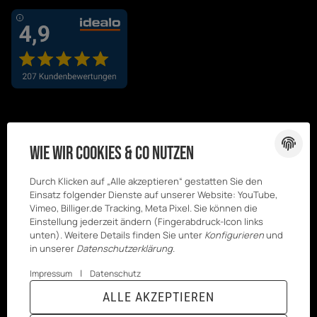
Wie wir Cookies & Co nutzen
Durch Klicken auf „Alle akzeptieren“ gestatten Sie den
Einsatz folgender Dienste auf unserer Website: YouTube,
Vimeo, Billiger.de Tracking, Meta Pixel. Sie können die
Einstellung jederzeit ändern (Fingerabdruck-Icon links
unten). Weitere Details finden Sie unter
Konfigurieren
und
in unserer
Datenschutzerklärung
.
|
Impressum
Datenschutz
© Kesenci
* Alle Preise inkl. gesetzlicher USt., zzgl.
ALLE AKZEPTIEREN
GmbH
Versand