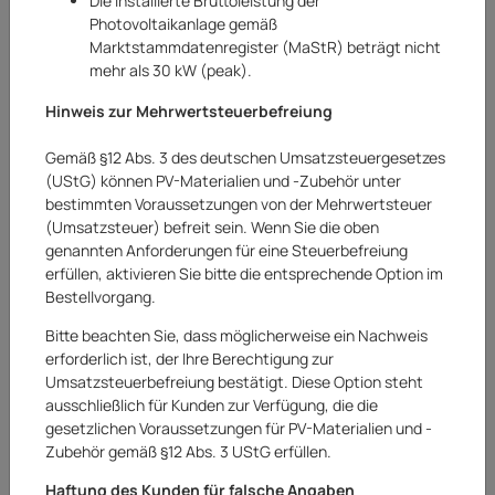
Die installierte Bruttoleistung der
Photovoltaikanlage gemäß
Marktstammdatenregister (MaStR) beträgt nicht
mehr als 30 kW (peak).
Hinweis zur Mehrwertsteuerbefreiung
Gemäß §12 Abs. 3 des deutschen Umsatzsteuergesetzes
(UStG) können PV-Materialien und -Zubehör unter
bestimmten Voraussetzungen von der Mehrwertsteuer
(Umsatzsteuer) befreit sein. Wenn Sie die oben
genannten Anforderungen für eine Steuerbefreiung
erfüllen, aktivieren Sie bitte die entsprechende Option im
Bestellvorgang.
Bitte beachten Sie, dass möglicherweise ein Nachweis
erforderlich ist, der Ihre Berechtigung zur
Umsatzsteuerbefreiung bestätigt. Diese Option steht
Klink
ausschließlich für Kunden zur Verfügung, die die
gesetzlichen Voraussetzungen für PV-Materialien und -
Klink elektronischer Türschloss Türgriff
Zubehör gemäß §12 Abs. 3 UStG erfüllen.
Fingerabdruck Smart One Pro Schwarz
Haftung des Kunden für falsche Angaben