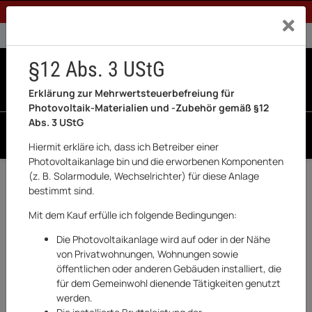
1% Rabatt bei Banküberweisung (Privatkunden)
Exklusiv a
0% USt. für Betreiber der Anlage gem. § 12 Abs. 3 UStG
0% USt. für Photovoltaik aktiviert
§12 Abs. 3 UStG
0
0 Produkte in der List
Erklärung zur Mehrwertsteuerbefreiung für
Photovoltaik-Materialien und -Zubehör gemäß §12
Abs. 3 UStG
SUCHEN
Hiermit erkläre ich, dass ich Betreiber einer
Photovoltaikanlage bin und die erworbenen Komponenten
(z. B. Solarmodule, Wechselrichter) für diese Anlage
Zurück
Haushaltswaren & Elektronik
bestimmt sind.
AUF LAGER
Mit dem Kauf erfülle ich folgende Bedingungen:
Die Photovoltaikanlage wird auf oder in der Nähe
von Privatwohnungen, Wohnungen sowie
öffentlichen oder anderen Gebäuden installiert, die
für dem Gemeinwohl dienende Tätigkeiten genutzt
werden.