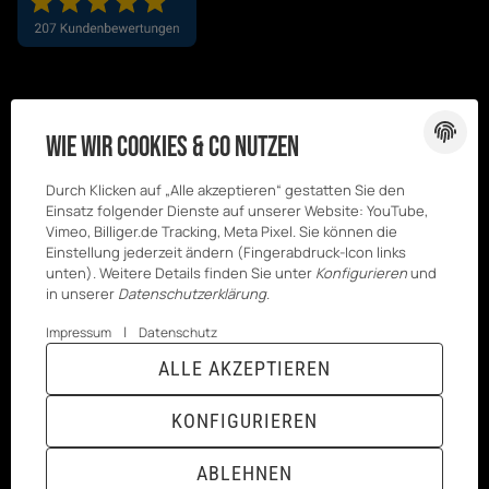
Wie wir Cookies & Co nutzen
Durch Klicken auf „Alle akzeptieren“ gestatten Sie den
Einsatz folgender Dienste auf unserer Website: YouTube,
Vimeo, Billiger.de Tracking, Meta Pixel. Sie können die
Einstellung jederzeit ändern (Fingerabdruck-Icon links
unten). Weitere Details finden Sie unter
Konfigurieren
und
in unserer
Datenschutzerklärung
.
|
Impressum
Datenschutz
© Kesenci
* Alle Preise inkl. gesetzlicher USt., zzgl.
ALLE AKZEPTIEREN
GmbH
Versand
Powered by
JTL-Shop
|
TECHNIK JTL-Shop Template
KONFIGURIEREN
VERTRAG WIDERRUFEN
ABLEHNEN