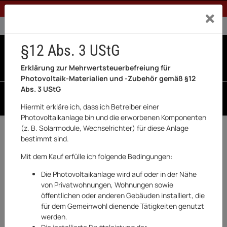
1% Rabatt bei Banküberweisung (Privatkunden)
Exklusiv a
0% USt. für Betreiber der Anlage gem. § 12 Abs. 3 UStG
0% USt. für Photovoltaik aktiviert
§12 Abs. 3 UStG
0
0 Produkte in der List
Erklärung zur Mehrwertsteuerbefreiung für
Photovoltaik-Materialien und -Zubehör gemäß §12
Abs. 3 UStG
SUCHEN
Hiermit erkläre ich, dass ich Betreiber einer
Photovoltaikanlage bin und die erworbenen Komponenten
(z. B. Solarmodule, Wechselrichter) für diese Anlage
Zurück
Haushaltswaren & Elektronik
bestimmt sind.
AUF LAGER
Mit dem Kauf erfülle ich folgende Bedingungen:
Die Photovoltaikanlage wird auf oder in der Nähe
von Privatwohnungen, Wohnungen sowie
öffentlichen oder anderen Gebäuden installiert, die
für dem Gemeinwohl dienende Tätigkeiten genutzt
werden.