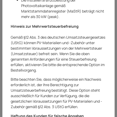
Die installierte Bruttoleistung der
Photovoltaikanlage gemäß
Marktstammdatenregister (MaStR) beträgt nicht
mehr als 30 kW (peak).
Hinweis zur Mehrwertsteuerbefreiung
Gemäß §12 Abs. 3 des deutschen Umsatzsteuergesetzes
(UStG) können PV-Materialien und -Zubehör unter
bestimmten Voraussetzungen von der Mehrwertsteuer
(Umsatzsteuer) befreit sein. Wenn Sie die oben
genannten Anforderungen für eine Steuerbefreiung
erfüllen, aktivieren Sie bitte die entsprechende Option im
Bestellvorgang.
Bitte beachten Sie, dass möglicherweise ein Nachweis
erforderlich ist, der Ihre Berechtigung zur
Umsatzsteuerbefreiung bestätigt. Diese Option steht
Ledvance
ausschließlich für Kunden zur Verfügung, die die
gesetzlichen Voraussetzungen für PV-Materialien und -
Ledvance Nightlux Lantern Powerbank LED
Zubehör gemäß §12 Abs. 3 UStG erfüllen.
Leuchte 0,50W / 3000 K
Haftung des Kunden für falsche Angaben