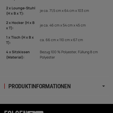
2 x Lounge-Stuhl
je ca. 71,5 cm x 64 cm x 103 cm
(H x B x T)
:
2 x Hocker (H x B
je ca. 46 cm x 54 cm x 45 cm
x T)
:
1 x Tisch (H x B x
ca. 66 cm x 110 cm x 67 cm
T)
:
4 x Sitzkissen
Bezug 100 % Polyester, Füllung 8 cm
(Material)
:
Polyester
PRODUKTINFORMATIONEN