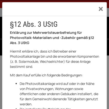
1% Rabatt bei Banküberweisung (Privatkunden)
Exklusiv a
0% USt. für Betreiber der Anlage gem. § 12 Abs. 3 UStG
0% USt. für Photovoltaik aktiviert
§12 Abs. 3 UStG
0
0 Produkte in der List
Erklärung zur Mehrwertsteuerbefreiung für
Photovoltaik-Materialien und -Zubehör gemäß §12
Abs. 3 UStG
SUCHEN
Hiermit erkläre ich, dass ich Betreiber einer
Photovoltaikanlage bin und die erworbenen Komponenten
(z. B. Solarmodule, Wechselrichter) für diese Anlage
Zurück
Garten & Outdoor
bestimmt sind.
AUF LAGER
Mit dem Kauf erfülle ich folgende Bedingungen:
Die Photovoltaikanlage wird auf oder in der Nähe
von Privatwohnungen, Wohnungen sowie
öffentlichen oder anderen Gebäuden installiert, die
für dem Gemeinwohl dienende Tätigkeiten genutzt
werden.