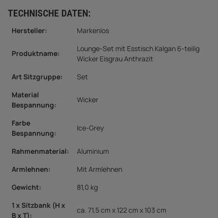
TECHNISCHE DATEN:
Hersteller:
Markenlos
Lounge-Set mit Esstisch Kalgan 6-teilig
Produktname:
Wicker Eisgrau Anthrazit
Art Sitzgruppe
:
Set
Material
Wicker
Bespannung
:
Farbe
Ice-Grey
Bespannung
:
Rahmenmaterial
:
Aluminium
Armlehnen
:
Mit Armlehnen
Gewicht:
81,0 kg
1 x Sitzbank (H x
ca. 71,5 cm x 122 cm x 103 cm
B x T)
: