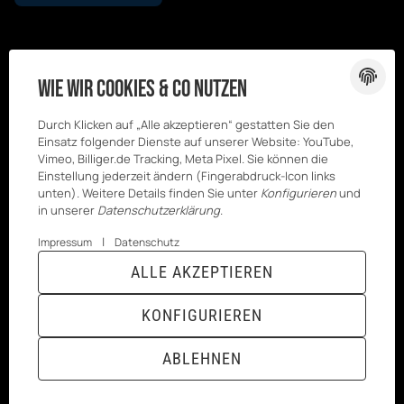
Wie wir Cookies & Co nutzen
Durch Klicken auf „Alle akzeptieren“ gestatten Sie den
Einsatz folgender Dienste auf unserer Website: YouTube,
Vimeo, Billiger.de Tracking, Meta Pixel. Sie können die
Einstellung jederzeit ändern (Fingerabdruck-Icon links
unten). Weitere Details finden Sie unter
Konfigurieren
und
in unserer
Datenschutzerklärung
.
|
Impressum
Datenschutz
© Kesenci
* Alle Preise inkl. gesetzlicher USt., zzgl.
ALLE AKZEPTIEREN
GmbH
Versand
Powered by
JTL-Shop
|
TECHNIK JTL-Shop Template
KONFIGURIEREN
VERTRAG WIDERRUFEN
ABLEHNEN
ANMELDEN
MENÜ
WARENKORB