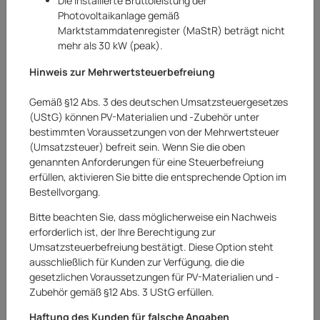
Die installierte Bruttoleistung der
Photovoltaikanlage gemäß
Marktstammdatenregister (MaStR) beträgt nicht
mehr als 30 kW (peak).
Hinweis zur Mehrwertsteuerbefreiung
Gemäß §12 Abs. 3 des deutschen Umsatzsteuergesetzes
(UStG) können PV-Materialien und -Zubehör unter
bestimmten Voraussetzungen von der Mehrwertsteuer
(Umsatzsteuer) befreit sein. Wenn Sie die oben
genannten Anforderungen für eine Steuerbefreiung
erfüllen, aktivieren Sie bitte die entsprechende Option im
Bestellvorgang.
Bitte beachten Sie, dass möglicherweise ein Nachweis
erforderlich ist, der Ihre Berechtigung zur
Umsatzsteuerbefreiung bestätigt. Diese Option steht
Lounge-Set mit Esstisch Kalgan 6-teilig
ausschließlich für Kunden zur Verfügung, die die
Wicker Eisgrau Anthrazit
gesetzlichen Voraussetzungen für PV-Materialien und -
Zubehör gemäß §12 Abs. 3 UStG erfüllen.
Art.Nr.:
20252496AR
Haftung des Kunden für falsche Angaben