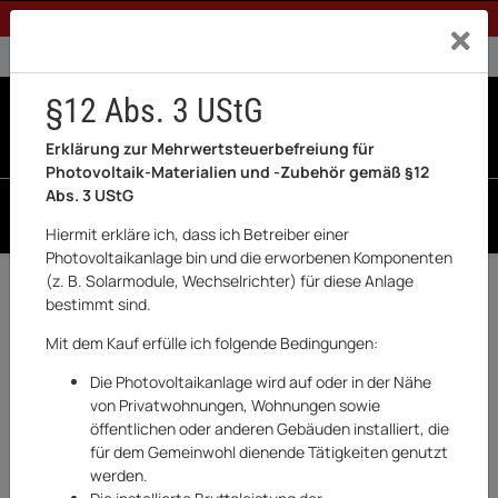
1% Rabatt bei Banküberweisung (Privatkunden)
Exklusiv a
0% USt. für Betreiber der Anlage gem. § 12 Abs. 3 UStG
0% USt. für Photovoltaik aktiviert
§12 Abs. 3 UStG
0
0 Produkte in der List
Erklärung zur Mehrwertsteuerbefreiung für
Photovoltaik-Materialien und -Zubehör gemäß §12
Abs. 3 UStG
SUCHEN
Hiermit erkläre ich, dass ich Betreiber einer
Photovoltaikanlage bin und die erworbenen Komponenten
(z. B. Solarmodule, Wechselrichter) für diese Anlage
Zurück
Werkzeuge
bestimmt sind.
AUSVERKAUFT
Mit dem Kauf erfülle ich folgende Bedingungen:
Die Photovoltaikanlage wird auf oder in der Nähe
von Privatwohnungen, Wohnungen sowie
öffentlichen oder anderen Gebäuden installiert, die
für dem Gemeinwohl dienende Tätigkeiten genutzt
werden.