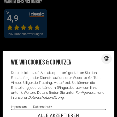
Warum Kesenci GmbH?
Wie wir Cookies & Co nutzen
Durch Klicken auf „Alle akzeptieren“ gestatten Sie den
Einsatz folgender Dienste auf unserer Website: YouTube,
Vimeo, Billiger.de Tracking, Meta Pixel. Sie können die
Einstellung jederzeit ändern (Fingerabdruck-Icon links
unten). Weitere Details finden Sie unter
Konfigurieren
und
in unserer
Datenschutzerklärung
.
|
Impressum
Datenschutz
© Kesenci
* Alle Preise inkl. gesetzlicher USt., zzgl.
ALLE AKZEPTIEREN