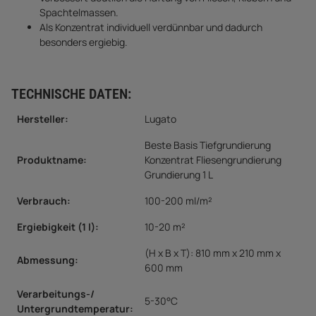
Spachtelmassen.
Als Konzentrat individuell verdünnbar und dadurch
besonders ergiebig.
TECHNISCHE DATEN:
Hersteller:
Lugato
Beste Basis Tiefgrundierung
Produktname:
Konzentrat Fliesengrundierung
Grundierung 1 L
Verbrauch:
100-200 ml/m²
Ergiebigkeit (1 l):
10-20 m²
(H x B x T): 810 mm x 210 mm x
Abmessung:
600 mm
Verarbeitungs-/
5-30°C
Untergrundtemperatur
: