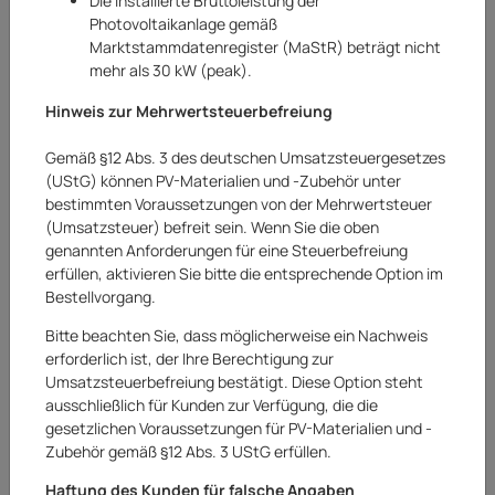
Die installierte Bruttoleistung der
Photovoltaikanlage gemäß
Marktstammdatenregister (MaStR) beträgt nicht
mehr als 30 kW (peak).
Hinweis zur Mehrwertsteuerbefreiung
Gemäß §12 Abs. 3 des deutschen Umsatzsteuergesetzes
(UStG) können PV-Materialien und -Zubehör unter
bestimmten Voraussetzungen von der Mehrwertsteuer
(Umsatzsteuer) befreit sein. Wenn Sie die oben
genannten Anforderungen für eine Steuerbefreiung
erfüllen, aktivieren Sie bitte die entsprechende Option im
Bestellvorgang.
Lugato
Bitte beachten Sie, dass möglicherweise ein Nachweis
Lugato Beste Basis Tiefgrundierung
erforderlich ist, der Ihre Berechtigung zur
Konzentrat Fliesengrundierung
Umsatzsteuerbefreiung bestätigt. Diese Option steht
ausschließlich für Kunden zur Verfügung, die die
Grundierung 1 L
gesetzlichen Voraussetzungen für PV-Materialien und -
Art.Nr.:
20262944AR
Zubehör gemäß §12 Abs. 3 UStG erfüllen.
Haftung des Kunden für falsche Angaben