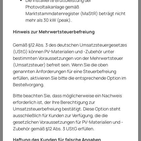
Die installierte Bruttoleistung der
Photovoltaikanlage gemäß
Marktstammdatenregister (MaStR) beträgt nicht
mehr als 30 kW (peak).
Hinweis zur Mehrwertsteuerbefreiung
Gemäß §12 Abs. 3 des deutschen Umsatzsteuergesetzes
(UStG) können PV-Materialien und -Zubehör unter
bestimmten Voraussetzungen von der Mehrwertsteuer
(Umsatzsteuer) befreit sein. Wenn Sie die oben
genannten Anforderungen für eine Steuerbefreiung
erfüllen, aktivieren Sie bitte die entsprechende Option im
Bestellvorgang.
Bitte beachten Sie, dass möglicherweise ein Nachweis
erforderlich ist, der Ihre Berechtigung zur
Umsatzsteuerbefreiung bestätigt. Diese Option steht
Makita
ausschließlich für Kunden zur Verfügung, die die
gesetzlichen Voraussetzungen für PV-Materialien und -
Makita 10 x Schruppscheibe Metall
Zubehör gemäß §12 Abs. 3 UStG erfüllen.
Schleifscheibe 125 x 6 x 22,23 mm 741472-
Haftung des Kunden für falsche Angaben