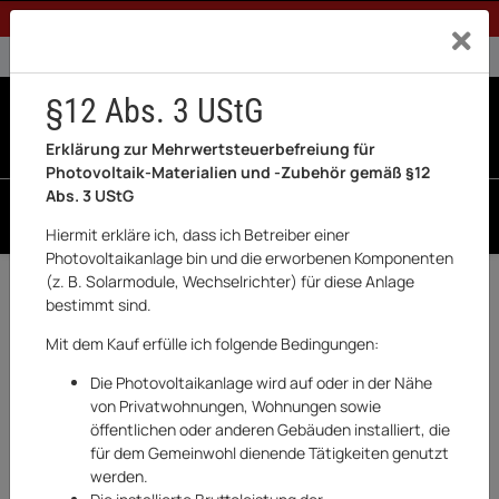
1% Rabatt bei Banküberweisung (Privatkunden)
Exklusiv a
0% USt. für Betreiber der Anlage gem. § 12 Abs. 3 UStG
0% USt. für Photovoltaik aktiviert
§12 Abs. 3 UStG
0
0 Produkte in der List
Erklärung zur Mehrwertsteuerbefreiung für
Photovoltaik-Materialien und -Zubehör gemäß §12
Abs. 3 UStG
SUCHEN
Hiermit erkläre ich, dass ich Betreiber einer
Photovoltaikanlage bin und die erworbenen Komponenten
(z. B. Solarmodule, Wechselrichter) für diese Anlage
Zurück
Werkzeuge
bestimmt sind.
AUF LAGER
Mit dem Kauf erfülle ich folgende Bedingungen:
Die Photovoltaikanlage wird auf oder in der Nähe
von Privatwohnungen, Wohnungen sowie
öffentlichen oder anderen Gebäuden installiert, die
für dem Gemeinwohl dienende Tätigkeiten genutzt
werden.