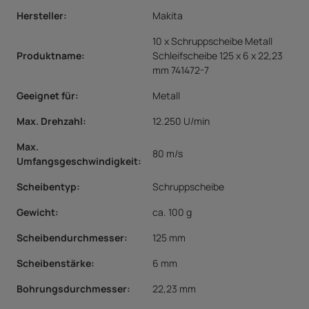
Hersteller:
Makita
10 x Schruppscheibe Metall
Produktname:
Schleifscheibe 125 x 6 x 22,23
mm 741472-7
Geeignet für:
Metall
Max. Drehzahl
:
12.250 U/min
Max.
80 m/s
Umfangsgeschwindigkeit
:
Scheibentyp
:
Schruppscheibe
Gewicht:
ca. 100 g
Scheibendurchmesser:
125 mm
Scheibenstärke
:
6 mm
Bohrungsdurchmesser
:
22,23 mm