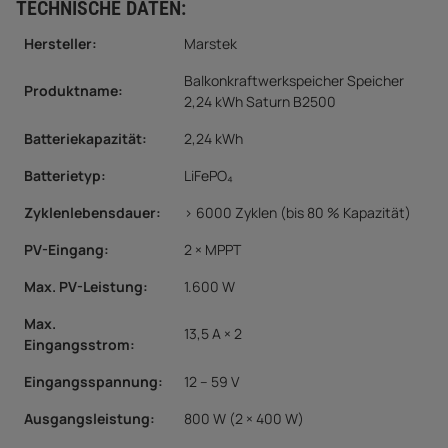
TECHNISCHE DATEN:
Hersteller:
Marstek
Balkonkraftwerkspeicher Speicher
Produktname:
2,24 kWh Saturn B2500
Batteriekapazität:
2,24 kWh
Batterietyp:
LiFePO₄
Zyklenlebensdauer:
> 6000 Zyklen (bis 80 % Kapazität)
PV-Eingang
:
2 × MPPT
Max. PV-Leistung:
1.600 W
Max.
13,5 A × 2
Eingangsstrom:
Eingangsspannung:
12 – 59 V
Ausgangsleistung:
800 W (2 × 400 W)