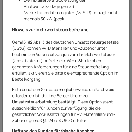
Die installierte Bruttoleistung der
Photovoltaikanlage gemäß
Marktstammdatenregister (MaStR) beträgt nicht
mehr als 30 kW (peak).
Hinweis zur Mehrwertsteuerbefreiung
Gemäß §12 Abs. 3 des deutschen Umsatzsteuergesetzes
(UStG) können PV-Materialien und -Zubehör unter
bestimmten Voraussetzungen von der Mehrwertsteuer
(Umsatzsteuer) befreit sein. Wenn Sie die oben
genannten Anforderungen für eine Steuerbefreiung
erfüllen, aktivieren Sie bitte die entsprechende Option im
Bestellvorgang.
Bitte beachten Sie, dass möglicherweise ein Nachweis
erforderlich ist, der Ihre Berechtigung zur
Umsatzsteuerbefreiung bestätigt. Diese Option steht
Marstek
ausschließlich für Kunden zur Verfügung, die die
gesetzlichen Voraussetzungen für PV-Materialien und -
Marstek Balkonkraftwerkspeicher
Zubehör gemäß §12 Abs. 3 UStG erfüllen.
Speicher 2,24 kWh Saturn B2500
Haftung des Kunden für falsche Angaben