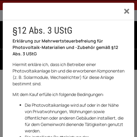
1% Rabatt bei Banküberweisung (Privatkunden)
Exklusiv a
0% USt. für Betreiber der Anlage gem. § 12 Abs. 3 UStG
0% USt. für Photovoltaik aktiviert
§12 Abs. 3 UStG
0
0 Produkte in der List
Erklärung zur Mehrwertsteuerbefreiung für
Photovoltaik-Materialien und -Zubehör gemäß §12
Abs. 3 UStG
SUCHEN
Hiermit erkläre ich, dass ich Betreiber einer
Photovoltaikanlage bin und die erworbenen Komponenten
(z. B. Solarmodule, Wechselrichter) für diese Anlage
Zurück
Marstek
bestimmt sind.
BESTSELLER
Mit dem Kauf erfülle ich folgende Bedingungen:
Die Photovoltaikanlage wird auf oder in der Nähe
von Privatwohnungen, Wohnungen sowie
öffentlichen oder anderen Gebäuden installiert, die
für dem Gemeinwohl dienende Tätigkeiten genutzt
werden.