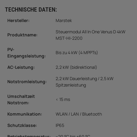
TECHNISCHE DATEN:
Hersteller:
Marstek
Steuermodul All In One Venus D 4kW
Produktname:
MST-HI-2200
PV-
Bis zu 4 kW (4 MPPTs)
Eingangsleistung:
AC-Leistung:
2,2 kW (bidirektional)
2,2 kW Dauerleistung / 2,5 kW
Notstromleistung:
Spitzenleistung
Umschaltzeit
< 15 ms
Notstrom:
Kommunikation:
WLAN / LAN / Bluetooth
Schutzklasse:
IP65
Betriebstemperatur:
−20 °C bis +60 °C