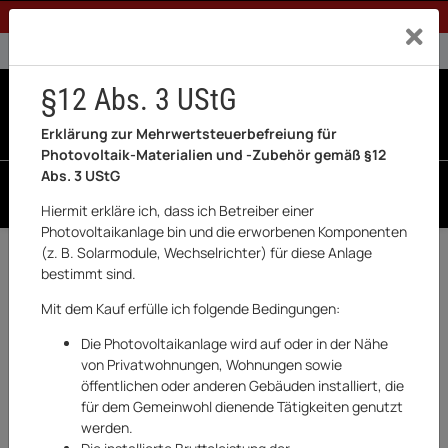
1% Rabatt bei Banküberweisung (Privatkunden)
Exklusiv a
0% USt. für Betreiber der Anlage gem. § 12 Abs. 3 UStG
0% USt. für Photovoltaik aktiviert
§12 Abs. 3 UStG
0
0 Produkte in der List
Erklärung zur Mehrwertsteuerbefreiung für
Photovoltaik-Materialien und -Zubehör gemäß §12
Abs. 3 UStG
SUCHEN
Hiermit erkläre ich, dass ich Betreiber einer
Photovoltaikanlage bin und die erworbenen Komponenten
(z. B. Solarmodule, Wechselrichter) für diese Anlage
Zurück
Marstek
bestimmt sind.
BESTSELLER
Mit dem Kauf erfülle ich folgende Bedingungen:
Die Photovoltaikanlage wird auf oder in der Nähe
von Privatwohnungen, Wohnungen sowie
öffentlichen oder anderen Gebäuden installiert, die
für dem Gemeinwohl dienende Tätigkeiten genutzt
werden.