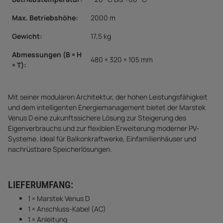
Max. Betriebshöhe:
2000 m
Gewicht:
17,5 kg
Abmessungen (B × H
480 × 320 × 105 mm
× T):
Mit seiner modularen Architektur, der hohen Leistungsfähigkeit
und dem intelligenten Energiemanagement bietet der Marstek
Venus D eine zukunftssichere Lösung zur Steigerung des
Eigenverbrauchs und zur flexiblen Erweiterung moderner PV-
Systeme. Ideal für Balkonkraftwerke, Einfamilienhäuser und
nachrüstbare Speicherlösungen.
LIEFERUMFANG:
1 × Marstek Venus D
1 × Anschluss-Kabel (AC)
1 × Anleitung