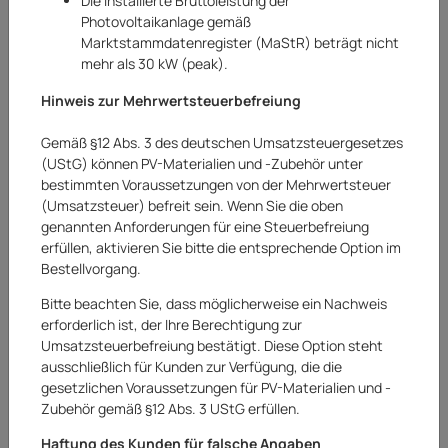
Die installierte Bruttoleistung der
Photovoltaikanlage gemäß
Marktstammdatenregister (MaStR) beträgt nicht
mehr als 30 kW (peak).
Hinweis zur Mehrwertsteuerbefreiung
Gemäß §12 Abs. 3 des deutschen Umsatzsteuergesetzes
(UStG) können PV-Materialien und -Zubehör unter
bestimmten Voraussetzungen von der Mehrwertsteuer
(Umsatzsteuer) befreit sein. Wenn Sie die oben
genannten Anforderungen für eine Steuerbefreiung
erfüllen, aktivieren Sie bitte die entsprechende Option im
Bestellvorgang.
Bitte beachten Sie, dass möglicherweise ein Nachweis
erforderlich ist, der Ihre Berechtigung zur
Umsatzsteuerbefreiung bestätigt. Diese Option steht
Marstek
ausschließlich für Kunden zur Verfügung, die die
gesetzlichen Voraussetzungen für PV-Materialien und -
Marstek Steuermodul All In One Venus D
Zubehör gemäß §12 Abs. 3 UStG erfüllen.
4kW MST-HI-2200
Haftung des Kunden für falsche Angaben