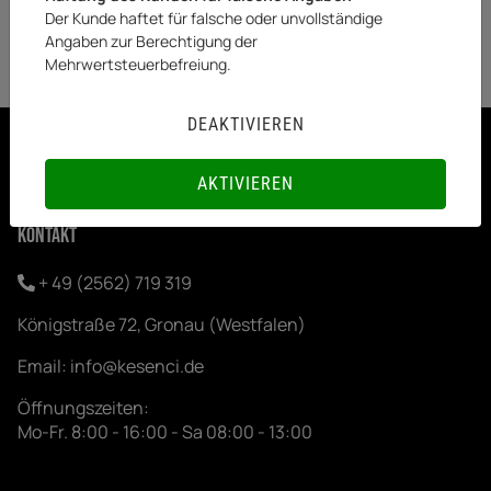
(DE - Ausland abweichend)
Der Kunde haftet für falsche oder unvollständige
Angaben zur Berechtigung der
Mehrwertsteuerbefreiung.
DEAKTIVIEREN
FOLGEN
AKTIVIEREN
Kontakt
+ 49 (2562) 719 319
Königstraße 72, Gronau (Westfalen)
Email:
info@kesenci.de
Öffnungszeiten:
Mo-Fr. 8:00 - 16:00 - Sa 08:00 - 13:00