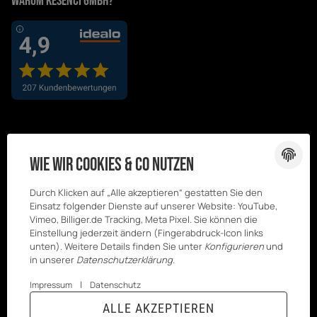
Warum Kesenci GmbH?
Wie wir Cookies & Co nutzen
Durch Klicken auf „Alle akzeptieren“ gestatten Sie den
Einsatz folgender Dienste auf unserer Website: YouTube,
Vimeo, Billiger.de Tracking, Meta Pixel. Sie können die
Einstellung jederzeit ändern (Fingerabdruck-Icon links
unten). Weitere Details finden Sie unter
Konfigurieren
und
in unserer
Datenschutzerklärung
.
|
Impressum
Datenschutz
© Kesenci
* Alle Preise inkl. gesetzlicher USt., zzgl.
ALLE AKZEPTIEREN
GmbH
Versand