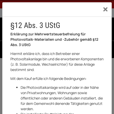
1% Rabatt bei Banküberweisung (Privatkunden)
Exklusiv a
0% USt. für Betreiber der Anlage gem. § 12 Abs. 3 UStG
0% USt. für Photovoltaik aktiviert
§12 Abs. 3 UStG
0
0 Produkte in der List
Erklärung zur Mehrwertsteuerbefreiung für
Photovoltaik-Materialien und -Zubehör gemäß §12
Abs. 3 UStG
SUCHEN
Hiermit erkläre ich, dass ich Betreiber einer
Photovoltaikanlage bin und die erworbenen Komponenten
Startseite
(z. B. Solarmodule, Wechselrichter) für diese Anlage
bestimmt sind.
PKM
Mit dem Kauf erfülle ich folgende Bedingungen:
Die Photovoltaikanlage wird auf oder in der Nähe
von Privatwohnungen, Wohnungen sowie
öffentlichen oder anderen Gebäuden installiert, die
für dem Gemeinwohl dienende Tätigkeiten genutzt
FILTER & SORT
werden.