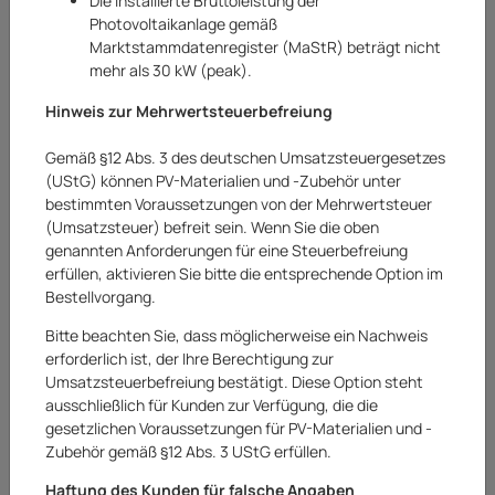
Die installierte Bruttoleistung der
Sortierung
1 Produkt(e) gefunden
Photovoltaikanlage gemäß
Marktstammdatenregister (MaStR) beträgt nicht
mehr als 30 kW (peak).
Hinweis zur Mehrwertsteuerbefreiung
AUF LAGER
Gemäß §12 Abs. 3 des deutschen Umsatzsteuergesetzes
(UStG) können PV-Materialien und -Zubehör unter
bestimmten Voraussetzungen von der Mehrwertsteuer
(Umsatzsteuer) befreit sein. Wenn Sie die oben
genannten Anforderungen für eine Steuerbefreiung
erfüllen, aktivieren Sie bitte die entsprechende Option im
Bestellvorgang.
PKM
Standgeschirrspüler
DW12A++7 EEK: E
Bitte beachten Sie, dass möglicherweise ein Nachweis
erforderlich ist, der Ihre Berechtigung zur
449,00 €
Umsatzsteuerbefreiung bestätigt. Diese Option steht
inkl. 19% USt.
ausschließlich für Kunden zur Verfügung, die die
Versandkostenfreie
Lieferung
gesetzlichen Voraussetzungen für PV-Materialien und -
Netto:
377,31
€
Zubehör gemäß §12 Abs. 3 UStG erfüllen.
Knapper Lagerbestand
Lieferzeit:
1 - 2 Werktage
Haftung des Kunden für falsche Angaben