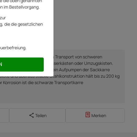
e die oben genannten
on im Bestellvorgang.
zur
, die die gesetzlichen
 ANFORDERN
euerbefreiung.
-3 von Pro-Bau-Tec dient dem Transport von schweren
eln wie beispielsweise Wasserkästen oder Umzugskisten.
N
nnensicheren PU-Reifen ist ein Aufpumpen der Sackkarre
eißte und überaus stabile Stahlkonstruktion hält bis zu 200 kg
 Korrosion ist die schwarze Transportkarre
Teilen
Merken