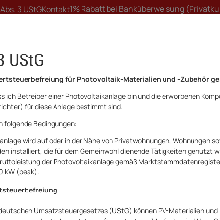
1% Rabatt bei Banküberweisung (Privatk
 Abs. 3 UStG
Kontakt
3 UStG
ertsteuerbefreiung für Photovoltaik-Materialien und -Zubehör ge
ass ich Betreiber einer Photovoltaikanlage bin und die erworbenen Komp
ichter) für diese Anlage bestimmt sind.
FTWERK
WALLBOX
UNTERKONSTRUKTION
HA
ch folgende Bedingungen:
kanlage wird auf oder in der Nähe von Privatwohnungen, Wohnungen sow
 Sackkarre mit PU-Reifen 1-2-3 Traglast bis 200 kg
n installiert, die für dem Gemeinwohl dienende Tätigkeiten genutzt 
e Bruttoleistung der Photovoltaikanlage gemäß Marktstammdatenregist
Pro-Bau-Tec Prof
30 kW (peak).
Reifen 1-2-3 Trag
tsteuerbefreiung
Art.Nr.:
20242041AR
 deutschen Umsatzsteuergesetzes (UStG) können PV-Materialien und 