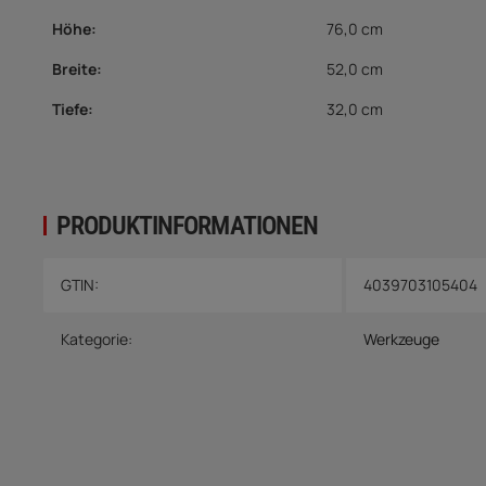
Höhe:
76,0 cm
Breite:
52,0 cm
Tiefe:
32,0 cm
PRODUKTINFORMATIONEN
Produkteigenschaft
Wert
GTIN:
4039703105404
Kategorie:
Werkzeuge