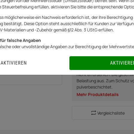
zungen von der Mehrwertsteuer (Umsatzsteuer) befreit sein. Wenn Si
Artikel zurzeit vergriffen
 Steuerbefreiung erfüllen, aktivieren Sie bitte die entsprechende Opti
ss möglicherweise ein Nachweis erforderlich ist, der Ihre Berechtigung 
Momentan nicht verfügbar
bestätigt. Diese Option steht ausschließlich für Kunden zur Verfügung
V-Materialien und -Zubehör gemäß §12 Abs. 3 UStG erfüllen.
BENACHRICHTIGUNG
für falsche Angaben
falsche oder unvollständige Angaben zur Berechtigung der Mehrwertst
Die Profi-Stapelkarre PU-1-2
Gegenständen und hohen Stap
EAKTIVIEREN
AKTIVIERE
Dank der kugelgelagerten, pa
nicht erforderlich. Die geschw
Belastung aus. Zum Schutz vor
pulverbeschichtet.
Mehr Produktdetails
Vergleichsliste