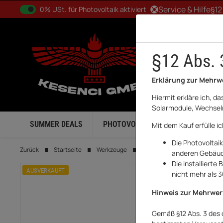
0% USt. für Betreiber der Anlage gem. § 12 Abs. 3 UStG
Service & Hilfe
§12
0% USt. für Photovoltaik aktiviert
§12 Abs. 
Erklärung zur Mehrw
Hiermit erkläre ich, d
Solarmodule, Wechselr
SUMMER DEALS
PHOTOVOLTAIK
BALKONKRA
Mit dem Kauf erfülle i
Die Photovoltai
Zurück
Startseite
Werkzeuge
Pro-Bau-Tec Profi-Stapelkarre
anderen Gebäude
Die installiert
AUSVERKAUFT
nicht mehr als 
Hinweis zur Mehrwer
Gemäß §12 Abs. 3 des