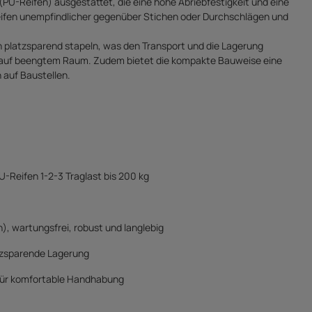
 (PU-Reifen) ausgestattet, die eine hohe Abriebfestigkeit und eine
-Reifen unempfindlicher gegenüber Stichen oder Durchschlägen und
ich platzsparend stapeln, was den Transport und die Lagerung
 auf beengtem Raum. Zudem bietet die kompakte Bauweise eine
 auf Baustellen.
U-Reifen 1-2-3 Traglast bis 200 kg
), wartungsfrei, robust und langlebig
atzsparende Lagerung
für komfortable Handhabung