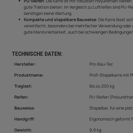
PU-Reifen
: Die Karre ist mit robusten Polyurethan-Reifen
gute Traktion bieten. Im Vergleich zu Luftreifen sind PU
benötigen keine Wartung.
Kompakte und stapelbare Bauweise
: Die Karre lässt s
vereinfacht, besonders bei mehrfacher Verwendung oder
gute Manövrierbarkeit, auch bei schwierigen Bedingungen
TECHNISCHE DATEN:
Hersteller:
Pro-Bau-Tec
Produktname:
Profi-Stapelkarre mit P
Traglast:
Bis zu 200 kg
Reifen:
PU-Reifen (Polyurethan
Bauweise:
Stapelbar, für eine pl
Handgriff:
Ergonomisch geformt 
Gewicht:
9,9 kg