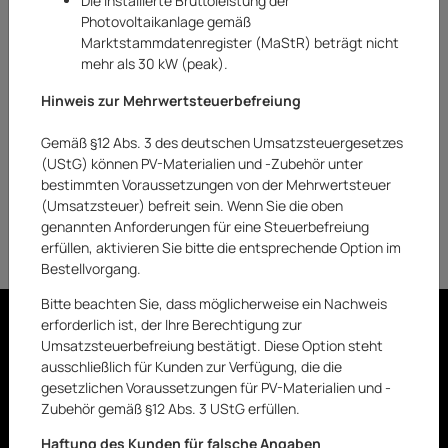
Die installierte Bruttoleistung der
Suchbegriff eingeben
Photovoltaikanlage gemäß
Marktstammdatenregister (MaStR) beträgt nicht
mehr als 30 kW (peak).
ERNEUT SUCHEN
Hinweis zur Mehrwertsteuerbefreiung
Gemäß §12 Abs. 3 des deutschen Umsatzsteuergesetzes
(UStG) können PV-Materialien und -Zubehör unter
bestimmten Voraussetzungen von der Mehrwertsteuer
QUADRO
(Umsatzsteuer) befreit sein. Wenn Sie die oben
genannten Anforderungen für eine Steuerbefreiung
erfüllen, aktivieren Sie bitte die entsprechende Option im
Bestellvorgang.
Bitte beachten Sie, dass möglicherweise ein Nachweis
FOLGEN
erforderlich ist, der Ihre Berechtigung zur
Umsatzsteuerbefreiung bestätigt. Diese Option steht
ausschließlich für Kunden zur Verfügung, die die
gesetzlichen Voraussetzungen für PV-Materialien und -
Kontakt
Zubehör gemäß §12 Abs. 3 UStG erfüllen.
Haftung des Kunden für falsche Angaben