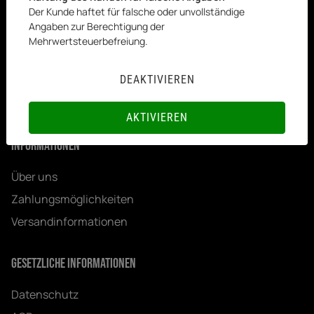
+ 49 (2562) 719 319
Der Kunde haftet für falsche oder unvollständige
Angaben zur Berechtigung der
Königstraße 72, Gronau (Westfalen)
Mehrwertsteuerbefreiung.
Email:
info@kesenci.de
DEAKTIVIEREN
Öffnungszeiten:
Mo-Fr. 8:00 - 16:00 - Sa 08:00 - 13:00
AKTIVIEREN
Informationen
Über uns
Zahlungsmöglichkeiten
Versandinformationen
Gesetzliche Informationen
Datenschutz