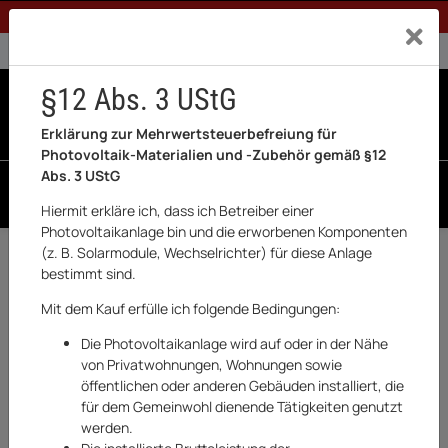
1% Rabatt bei Banküberweisung (Privatkunden)
Exklusiv a
0% USt. für Betreiber der Anlage gem. § 12 Abs. 3 UStG
0% USt. für Photovoltaik aktiviert
§12 Abs. 3 UStG
0
0 Produkte in der List
Erklärung zur Mehrwertsteuerbefreiung für
Photovoltaik-Materialien und -Zubehör gemäß §12
Abs. 3 UStG
SUCHEN
Hiermit erkläre ich, dass ich Betreiber einer
Photovoltaikanlage bin und die erworbenen Komponenten
Startseite
(z. B. Solarmodule, Wechselrichter) für diese Anlage
bestimmt sind.
Mit dem Kauf erfülle ich folgende Bedingungen:
x
Leider wurde zu Ihrem Suchbegriff
Die Photovoltaikanlage wird auf oder in der Nähe
nichts gefunden. Bitte geben Sie einen
von Privatwohnungen, Wohnungen sowie
anderen Suchbegriff ein.
öffentlichen oder anderen Gebäuden installiert, die
für dem Gemeinwohl dienende Tätigkeiten genutzt
werden.