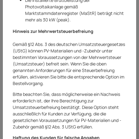
Die installierte Bruttoleistung der
Photovoltaikanlage gemäß
Marktstammdatenregister (MaStR) beträgt nicht
mehr als 30 kW (peak).
Hinweis zur Mehrwertsteuerbefreiung
Gemäß §12 Abs. 3 des deutschen Umsatzsteuergesetzes
(UStG) können PV-Materialien und -Zubehör unter
bestimmten Voraussetzungen von der Mehrwertsteuer
(Umsatzsteuer) befreit sein. Wenn Sie die oben
genannten Anforderungen für eine Steuerbefreiung
erfüllen, aktivieren Sie bitte die entsprechende Option im
Bestellvorgang.
Bitte beachten Sie, dass möglicherweise ein Nachweis
erforderlich ist, der Ihre Berechtigung zur
Umsatzsteuerbefreiung bestätigt. Diese Option steht
Smartwares
ausschließlich für Kunden zur Verfügung, die die
gesetzlichen Voraussetzungen für PV-Materialien und -
Smartwares 3-er Set Wifi APP Smarthome
Zubehör gemäß §12 Abs. 3 UStG erfüllen.
Funksteckdose Alexa smart Steuerung
Haftung des Kunden für falsche Angaben