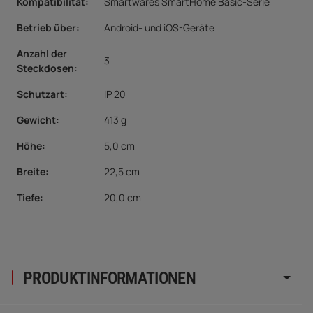
Kompatibilität:
Smartwares SmartHome Basic-Serie
Betrieb über
:
Android- und iOS-Geräte
Anzahl der
3
Steckdosen
:
Schutzart:
IP 20
Gewicht:
413 g
Höhe:
5,0 cm
Breite:
22,5 cm
Tiefe:
20,0 cm
PRODUKTINFORMATIONEN