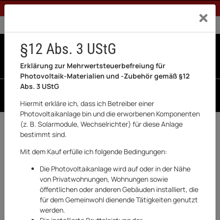
1% Rabatt bei Banküberweisung (Privatkunden)
Exklusiv a
0% USt. für Betreiber der Anlage gem. § 12 Abs. 3 UStG
0% USt. für Photovoltaik aktiviert
§12 Abs. 3 UStG
0
0 Produkte in der List
Erklärung zur Mehrwertsteuerbefreiung für
Photovoltaik-Materialien und -Zubehör gemäß §12
Abs. 3 UStG
SUCHEN
Hiermit erkläre ich, dass ich Betreiber einer
Photovoltaikanlage bin und die erworbenen Komponenten
(z. B. Solarmodule, Wechselrichter) für diese Anlage
Zurück
Haushaltswaren & Elektronik
bestimmt sind.
AUF LAGER
Mit dem Kauf erfülle ich folgende Bedingungen:
Die Photovoltaikanlage wird auf oder in der Nähe
von Privatwohnungen, Wohnungen sowie
öffentlichen oder anderen Gebäuden installiert, die
für dem Gemeinwohl dienende Tätigkeiten genutzt
werden.