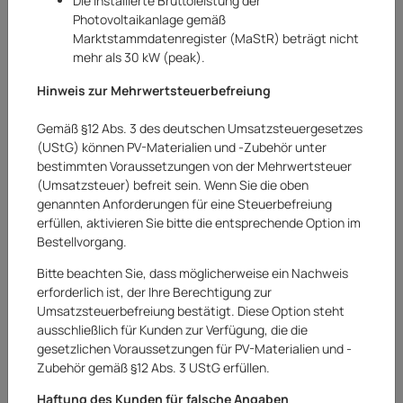
Die installierte Bruttoleistung der
Photovoltaikanlage gemäß
Marktstammdatenregister (MaStR) beträgt nicht
mehr als 30 kW (peak).
Hinweis zur Mehrwertsteuerbefreiung
Gemäß §12 Abs. 3 des deutschen Umsatzsteuergesetzes
(UStG) können PV-Materialien und -Zubehör unter
bestimmten Voraussetzungen von der Mehrwertsteuer
(Umsatzsteuer) befreit sein. Wenn Sie die oben
genannten Anforderungen für eine Steuerbefreiung
erfüllen, aktivieren Sie bitte die entsprechende Option im
Bestellvorgang.
Bitte beachten Sie, dass möglicherweise ein Nachweis
erforderlich ist, der Ihre Berechtigung zur
Umsatzsteuerbefreiung bestätigt. Diese Option steht
Smartwares
ausschließlich für Kunden zur Verfügung, die die
gesetzlichen Voraussetzungen für PV-Materialien und -
Smartwares Funksteckdose Funkschalter
Zubehör gemäß §12 Abs. 3 UStG erfüllen.
Steckdosenadapter schwarz SH4-99650
Haftung des Kunden für falsche Angaben