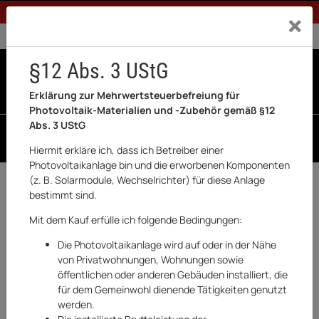
1% Rabatt bei Banküberweisung (Privatkunden)
Exklusiv a
0% USt. für Betreiber der Anlage gem. § 12 Abs. 3 UStG
0% USt. für Photovoltaik aktiviert
§12 Abs. 3 UStG
0
0 Produkte in der List
Erklärung zur Mehrwertsteuerbefreiung für
Photovoltaik-Materialien und -Zubehör gemäß §12
Abs. 3 UStG
SUCHEN
Hiermit erkläre ich, dass ich Betreiber einer
Photovoltaikanlage bin und die erworbenen Komponenten
(z. B. Solarmodule, Wechselrichter) für diese Anlage
Zurück
Haushaltswaren & Elektronik
bestimmt sind.
AUF LAGER
Mit dem Kauf erfülle ich folgende Bedingungen:
Die Photovoltaikanlage wird auf oder in der Nähe
von Privatwohnungen, Wohnungen sowie
öffentlichen oder anderen Gebäuden installiert, die
für dem Gemeinwohl dienende Tätigkeiten genutzt
werden.