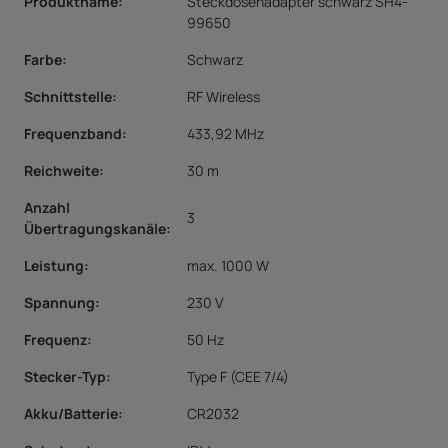
Produktname:
Steckdosenadapter schwarz SH4-
99650
Farbe:
Schwarz
Schnittstelle
:
RF Wireless
Frequenzband
:
433,92 MHz
Reichweite
:
30 m
Anzahl
3
Übertragungskanäle
:
Leistung
:
max. 1000 W
Spannung
:
230 V
Frequenz
:
50 Hz
Stecker-Typ
:
Type F (CEE 7/4)
Akku/Batterie
:
CR2032