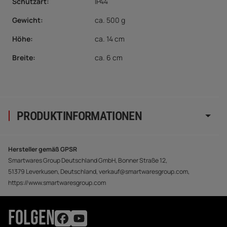
Schutzart
:
IP44
Gewicht:
ca. 500 g
Höhe:
ca. 14 cm
Breite:
ca. 6 cm
PRODUKTINFORMATIONEN
Hersteller gemäß GPSR
Smartwares Group Deutschland GmbH, Bonner Straße 12,
51379 Leverkusen, Deutschland, verkauf@smartwaresgroup.com,
https://www.smartwaresgroup.com
FOLGEN