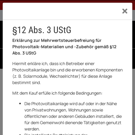
1% Rabatt bei Banküberweisung (Privatkunden)
Exklusiv a
0% USt. für Betreiber der Anlage gem. § 12 Abs. 3 UStG
0% USt. für Photovoltaik aktiviert
§12 Abs. 3 UStG
0
0 Produkte in der List
Erklärung zur Mehrwertsteuerbefreiung für
Photovoltaik-Materialien und -Zubehör gemäß §12
Abs. 3 UStG
SUCHEN
Hiermit erkläre ich, dass ich Betreiber einer
Photovoltaikanlage bin und die erworbenen Komponenten
(z. B. Solarmodule, Wechselrichter) für diese Anlage
Zurück
Haushaltswaren & Elektronik
bestimmt sind.
AUSVERKAUFT
Mit dem Kauf erfülle ich folgende Bedingungen:
Die Photovoltaikanlage wird auf oder in der Nähe
von Privatwohnungen, Wohnungen sowie
öffentlichen oder anderen Gebäuden installiert, die
für dem Gemeinwohl dienende Tätigkeiten genutzt
werden.