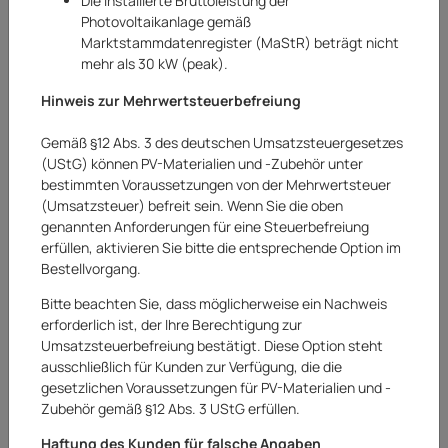
Die installierte Bruttoleistung der
Photovoltaikanlage gemäß
Marktstammdatenregister (MaStR) beträgt nicht
mehr als 30 kW (peak).
Hinweis zur Mehrwertsteuerbefreiung
Gemäß §12 Abs. 3 des deutschen Umsatzsteuergesetzes
(UStG) können PV-Materialien und -Zubehör unter
bestimmten Voraussetzungen von der Mehrwertsteuer
(Umsatzsteuer) befreit sein. Wenn Sie die oben
genannten Anforderungen für eine Steuerbefreiung
erfüllen, aktivieren Sie bitte die entsprechende Option im
Bestellvorgang.
Bitte beachten Sie, dass möglicherweise ein Nachweis
erforderlich ist, der Ihre Berechtigung zur
Umsatzsteuerbefreiung bestätigt. Diese Option steht
Shine
ausschließlich für Kunden zur Verfügung, die die
gesetzlichen Voraussetzungen für PV-Materialien und -
Sompex Shine LED Teelicht 4er Set
Zubehör gemäß §12 Abs. 3 UStG erfüllen.
Fernbedienung Multi LED Echtwachs
Haftung des Kunden für falsche Angaben