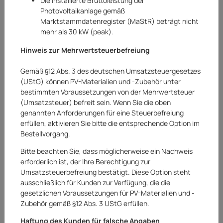
Die installierte Bruttoleistung der
Photovoltaikanlage gemäß
Marktstammdatenregister (MaStR) beträgt nicht
mehr als 30 kW (peak).
Hinweis zur Mehrwertsteuerbefreiung
Gemäß §12 Abs. 3 des deutschen Umsatzsteuergesetzes
(UStG) können PV-Materialien und -Zubehör unter
bestimmten Voraussetzungen von der Mehrwertsteuer
(Umsatzsteuer) befreit sein. Wenn Sie die oben
genannten Anforderungen für eine Steuerbefreiung
erfüllen, aktivieren Sie bitte die entsprechende Option im
Bestellvorgang.
Splash & Fun
Bitte beachten Sie, dass möglicherweise ein Nachweis
Splash & Fun Schwimmring Schwimmhilfe
erforderlich ist, der Ihre Berechtigung zur
Badering Schwimmreifen Glitter Ø 80 cm
Umsatzsteuerbefreiung bestätigt. Diese Option steht
ausschließlich für Kunden zur Verfügung, die die
Art.Nr.:
20262926AR
gesetzlichen Voraussetzungen für PV-Materialien und -
Zubehör gemäß §12 Abs. 3 UStG erfüllen.
2,90 €
Haftung des Kunden für falsche Angaben