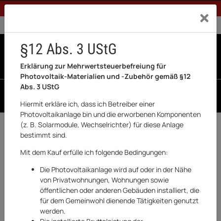
1% Rabatt bei Banküberweisung (Privatkunden)
Exklusiv a
0% USt. für Betreiber der Anlage gem. § 12 Abs. 3 UStG
0% USt. für Photovoltaik aktiviert
§12 Abs. 3 UStG
0
0 Produkte in der List
Erklärung zur Mehrwertsteuerbefreiung für
Photovoltaik-Materialien und -Zubehör gemäß §12
Abs. 3 UStG
SUCHEN
Hiermit erkläre ich, dass ich Betreiber einer
Photovoltaikanlage bin und die erworbenen Komponenten
(z. B. Solarmodule, Wechselrichter) für diese Anlage
Zurück
Garten & Outdoor
bestimmt sind.
AUF LAGER
Mit dem Kauf erfülle ich folgende Bedingungen:
Die Photovoltaikanlage wird auf oder in der Nähe
von Privatwohnungen, Wohnungen sowie
öffentlichen oder anderen Gebäuden installiert, die
für dem Gemeinwohl dienende Tätigkeiten genutzt
werden.