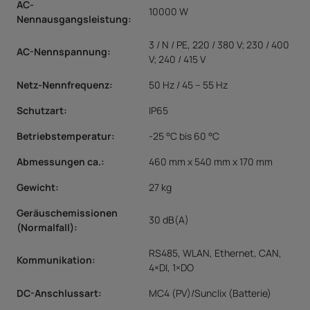
AC-
10000 W
Nennausgangsleistung:
3 / N / PE, 220 / 380 V; 230 / 400
AC-Nennspannung:
V; 240 / 415 V
Netz-Nennfrequenz:
50 Hz / 45 – 55 Hz
Schutzart:
IP65
Betriebstemperatur:
-25 °C bis 60 °C
Abmessungen ca.:
460 mm x 540 mm x 170 mm
Gewicht:
27 kg
Geräuschemissionen
30 dB(A)
(Normalfall):
RS485, WLAN, Ethernet, CAN,
Kommunikation:
4×DI, 1×DO
DC-Anschlussart:
MC4 (PV)/Sunclix (Batterie)