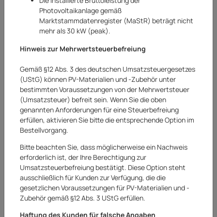
Die installierte Bruttoleistung der
Photovoltaikanlage gemäß
Marktstammdatenregister (MaStR) beträgt nicht
mehr als 30 kW (peak).
Hinweis zur Mehrwertsteuerbefreiung
Gemäß §12 Abs. 3 des deutschen Umsatzsteuergesetzes
(UStG) können PV-Materialien und -Zubehör unter
bestimmten Voraussetzungen von der Mehrwertsteuer
(Umsatzsteuer) befreit sein. Wenn Sie die oben
genannten Anforderungen für eine Steuerbefreiung
erfüllen, aktivieren Sie bitte die entsprechende Option im
Bestellvorgang.
Sungrow
Bitte beachten Sie, dass möglicherweise ein Nachweis
Sungrow Hybrid Wechselrichter 10 kW
erforderlich ist, der Ihre Berechtigung zur
Notstrom SH10.0RT
Umsatzsteuerbefreiung bestätigt. Diese Option steht
ausschließlich für Kunden zur Verfügung, die die
Art.Nr.:
20252287AR
gesetzlichen Voraussetzungen für PV-Materialien und -
Zubehör gemäß §12 Abs. 3 UStG erfüllen.
Artikel zurzeit vergriffen
Haftung des Kunden für falsche Angaben