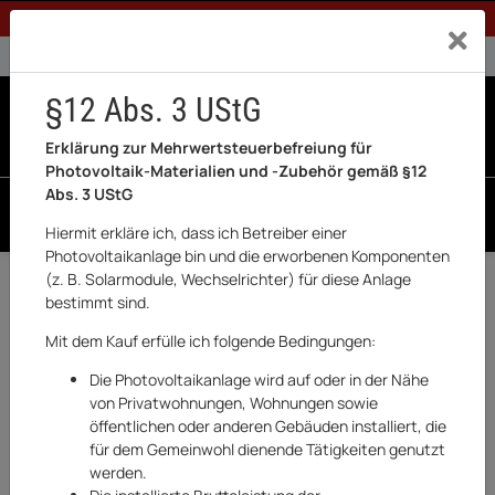
1% Rabatt bei Banküberweisung (Privatkunden)
Exklusiv a
0% USt. für Betreiber der Anlage gem. § 12 Abs. 3 UStG
0% USt. für Photovoltaik aktiviert
§12 Abs. 3 UStG
0
0 Produkte in der List
Erklärung zur Mehrwertsteuerbefreiung für
Photovoltaik-Materialien und -Zubehör gemäß §12
Abs. 3 UStG
SUCHEN
Hiermit erkläre ich, dass ich Betreiber einer
Photovoltaikanlage bin und die erworbenen Komponenten
(z. B. Solarmodule, Wechselrichter) für diese Anlage
Zurück
Sungrow
bestimmt sind.
AUSVERKAUFT
Mit dem Kauf erfülle ich folgende Bedingungen:
Die Photovoltaikanlage wird auf oder in der Nähe
von Privatwohnungen, Wohnungen sowie
öffentlichen oder anderen Gebäuden installiert, die
für dem Gemeinwohl dienende Tätigkeiten genutzt
werden.