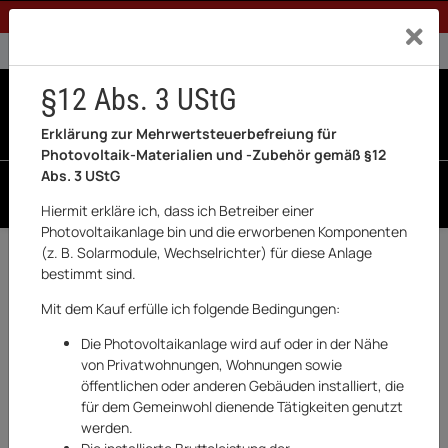
1% Rabatt bei Banküberweisung (Privatkunden)
Exklusiv a
0% USt. für Betreiber der Anlage gem. § 12 Abs. 3 UStG
0% USt. für Photovoltaik aktiviert
§12 Abs. 3 UStG
0
0 Produkte in der List
Erklärung zur Mehrwertsteuerbefreiung für
Photovoltaik-Materialien und -Zubehör gemäß §12
Abs. 3 UStG
SUCHEN
Hiermit erkläre ich, dass ich Betreiber einer
Photovoltaikanlage bin und die erworbenen Komponenten
(z. B. Solarmodule, Wechselrichter) für diese Anlage
Zurück
Sungrow
bestimmt sind.
BESTSELLER
Mit dem Kauf erfülle ich folgende Bedingungen:
Die Photovoltaikanlage wird auf oder in der Nähe
von Privatwohnungen, Wohnungen sowie
öffentlichen oder anderen Gebäuden installiert, die
für dem Gemeinwohl dienende Tätigkeiten genutzt
werden.