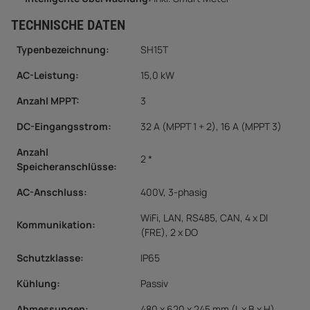
TECHNISCHE DATEN
Typenbezeichnung:
SH15T
AC-Leistung:
15,0 kW
Anzahl MPPT:
3
DC-Eingangsstrom:
32 A (MPPT 1 + 2), 16 A (MPPT 3)
Anzahl
2 *
Speicheranschlüsse:
AC-Anschluss:
400V, 3-phasig
WiFi, LAN, RS485, CAN, 4 x DI
Kommunikation:
(FRE), 2 x DO
Schutzklasse:
IP65
Kühlung:
Passiv
Abmessungen:
480 x 620 x 245 mm (L x B x H)