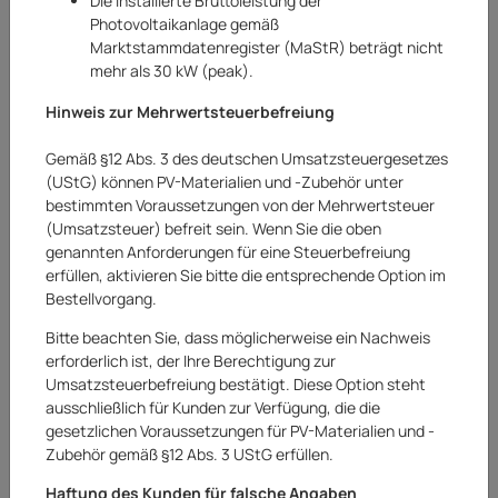
Die installierte Bruttoleistung der
Photovoltaikanlage gemäß
Marktstammdatenregister (MaStR) beträgt nicht
mehr als 30 kW (peak).
Hinweis zur Mehrwertsteuerbefreiung
Gemäß §12 Abs. 3 des deutschen Umsatzsteuergesetzes
(UStG) können PV-Materialien und -Zubehör unter
bestimmten Voraussetzungen von der Mehrwertsteuer
(Umsatzsteuer) befreit sein. Wenn Sie die oben
genannten Anforderungen für eine Steuerbefreiung
erfüllen, aktivieren Sie bitte die entsprechende Option im
Bestellvorgang.
Sungrow
Bitte beachten Sie, dass möglicherweise ein Nachweis
Sungrow Hybrid Wechselrichter 15kW
erforderlich ist, der Ihre Berechtigung zur
Notstrom SH15T
Umsatzsteuerbefreiung bestätigt. Diese Option steht
ausschließlich für Kunden zur Verfügung, die die
Art.Nr.:
20241872AR
gesetzlichen Voraussetzungen für PV-Materialien und -
Zubehör gemäß §12 Abs. 3 UStG erfüllen.
2.038,00 €
Haftung des Kunden für falsche Angaben