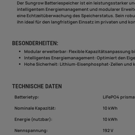
Der Sungrow Batteriespeicher ist ein leistungsstarker und
intelligentem Energiemanagement und modularer Erweite
eine Echtzeitüberwachung des Speicherstatus. Sein rob
ihn ideal für den langfristigen Einsatz im privaten und k
BESONDERHEITEN:
Modular erweiterbar: Flexible Kapazitätsanpassung b
Intelligentes Energiemanagement: Optimiert den Eig
Hohe Sicherheit: Lithium-Eisenphosphat-Zellen und k
TECHNISCHE DATEN
Batterietyp:
LiFePO4 prismat
Nominale Kapazität:
10 kWh
Energie (nutzbar):
10 kWh
Nennspannung:
192 V