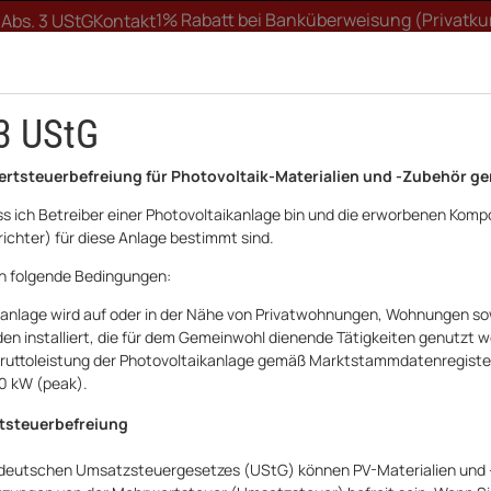
1% Rabatt bei Banküberweisung (Privatk
 Abs. 3 UStG
Kontakt
3 UStG
ertsteuerbefreiung für Photovoltaik-Materialien und -Zubehör ge
ass ich Betreiber einer Photovoltaikanlage bin und die erworbenen Komp
ichter) für diese Anlage bestimmt sind.
FTWERK
WALLBOX
UNTERKONSTRUKTION
HA
ch folgende Bedingungen:
kanlage wird auf oder in der Nähe von Privatwohnungen, Wohnungen sow
row
SBH Serie
Sungrow Steuermodul BMS SBH
n installiert, die für dem Gemeinwohl dienende Tätigkeiten genutzt 
e Bruttoleistung der Photovoltaikanlage gemäß Marktstammdatenregist
Sungrow
30 kW (peak).
Sungrow Steuer
tsteuerbefreiung
Art.Nr.:
20252267AR
 deutschen Umsatzsteuergesetzes (UStG) können PV-Materialien und 