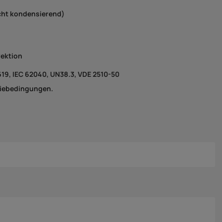
cht kondensierend)
vektion
619, IEC 62040, UN38.3, VDE 2510-50
tiebedingungen.