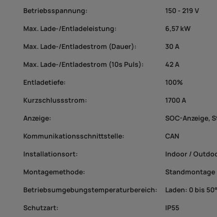
Betriebsspannung:
150 - 219 V
Max. Lade-/Entladeleistung:
6,57 kW
Max. Lade-/Entladestrom (Dauer):
30 A
Max. Lade-/Entladestrom (10s Puls):
42 A
Entladetiefe:
100%
Kurzschlussstrom:
1700 A
Anzeige:
SOC-Anzeige, S
Kommunikationsschnittstelle:
CAN
Installationsort:
Indoor / Outdo
Montagemethode:
Standmontage
Betriebsumgebungstemperaturbereich:
Laden: 0 bis 50
Schutzart:
IP55