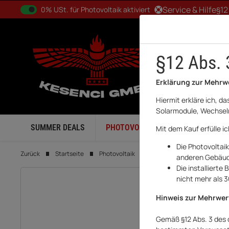
0% USt. für Betreiber der Anlage gem. § 12 Abs. 3 UStG
Service & Hilfe
§12
0% USt. für Photovoltaik aktiviert
§12 Abs. 
Erklärung zur Mehrw
Hiermit erkläre ich, d
Solarmodule, Wechselr
SUMMER DEALS
PHOTOVOLTAIK
BALKONKRA
Mit dem Kauf erfülle i
Die Photovoltai
Zurück
Startseite
Photovoltaik
Batteriespeicher
Sung
anderen Gebäude
Die installiert
nicht mehr als 
Hinweis zur Mehrwer
Gemäß §12 Abs. 3 des