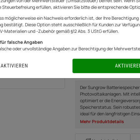
zungen von der Mehrwertsteuer (Umsatzsteuer) befreit sein. Wenn Si
559,00 €
 Steuerbefreiung erfüllen, aktivieren Sie bitte die entsprechende Opti
ss möglicherweise ein Nachweis erforderlich ist, der Ihre Berechtigung 
inkl.
0% USt.
für Betreiber der Anlage 
bestätigt. Diese Option steht ausschließlich für Kunden zur Verfügung
Netto:
559,00
€
V-Materialien und -Zubehör gemäß §12 Abs. 3 UStG erfüllen.
für falsche Angaben
falsche oder unvollständige Angaben zur Berechtigung der Mehrwertst
Sofort verfügbar
Lieferzeit:
1
EAKTIVIEREN
AKTIVIERE
0% USt. für Betreiber der 
0% USt. für Photovoltaik a
Der Sungrow Batteriespeicher i
Photovoltaikanlagen. Mit int
optimiert er die Energievers
Speicherstatus. Sein robuste
ideal für den langfristigen Ei
Mehr Produktdetails