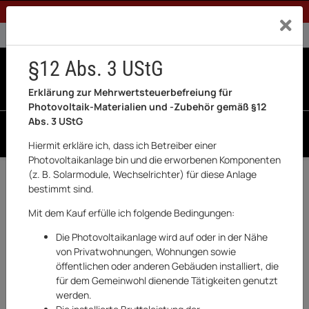
1% Rabatt bei Banküberweisung (Privatkunden)
Exklusiv a
0% USt. für Betreiber der Anlage gem. § 12 Abs. 3 UStG
0% USt. für Photovoltaik aktiviert
§12 Abs. 3 UStG
0
0 Produkte in der List
Erklärung zur Mehrwertsteuerbefreiung für
Photovoltaik-Materialien und -Zubehör gemäß §12
Abs. 3 UStG
SUCHEN
Hiermit erkläre ich, dass ich Betreiber einer
Photovoltaikanlage bin und die erworbenen Komponenten
(z. B. Solarmodule, Wechselrichter) für diese Anlage
Zurück
Haushaltswaren & Elektronik
bestimmt sind.
AUF LAGER
Mit dem Kauf erfülle ich folgende Bedingungen:
Die Photovoltaikanlage wird auf oder in der Nähe
von Privatwohnungen, Wohnungen sowie
öffentlichen oder anderen Gebäuden installiert, die
für dem Gemeinwohl dienende Tätigkeiten genutzt
werden.