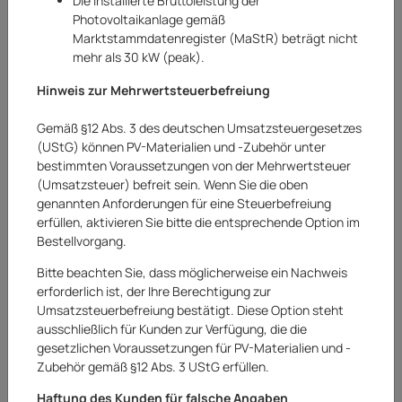
Die installierte Bruttoleistung der
Photovoltaikanlage gemäß
Marktstammdatenregister (MaStR) beträgt nicht
mehr als 30 kW (peak).
Hinweis zur Mehrwertsteuerbefreiung
Gemäß §12 Abs. 3 des deutschen Umsatzsteuergesetzes
(UStG) können PV-Materialien und -Zubehör unter
bestimmten Voraussetzungen von der Mehrwertsteuer
(Umsatzsteuer) befreit sein. Wenn Sie die oben
genannten Anforderungen für eine Steuerbefreiung
erfüllen, aktivieren Sie bitte die entsprechende Option im
Bestellvorgang.
Bitte beachten Sie, dass möglicherweise ein Nachweis
erforderlich ist, der Ihre Berechtigung zur
Umsatzsteuerbefreiung bestätigt. Diese Option steht
Tesa
ausschließlich für Kunden zur Verfügung, die die
gesetzlichen Voraussetzungen für PV-Materialien und -
Tesa Moll Standard Türdichtschiene
Zubehör gemäß §12 Abs. 3 UStG erfüllen.
Türdichtung weiß schwarz 100 x 3,7 cm 12
Haftung des Kunden für falsche Angaben