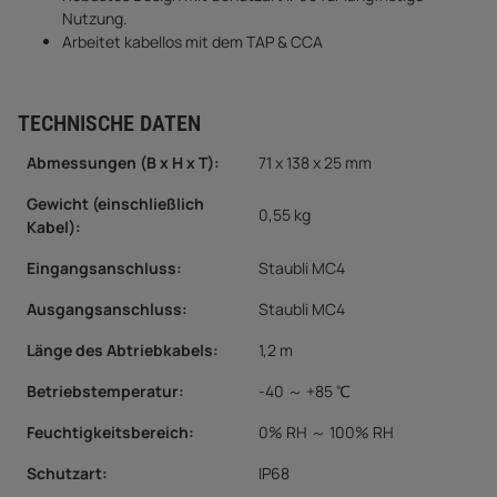
Nutzung.
Arbeitet kabellos mit dem TAP & CCA
TECHNISCHE DATEN
Abmessungen (B x H x T):
71 x 138 x 25 mm
Gewicht (einschließlich
0,55 kg
Kabel):
Eingangsanschluss:
Staubli MC4
Ausgangsanschluss:
Staubli MC4
Länge des Abtriebkabels:
1,2 m
Betriebstemperatur:
-40 ～ +85 ℃
Feuchtigkeitsbereich:
0% RH ～ 100% RH
Schutzart:
IP68