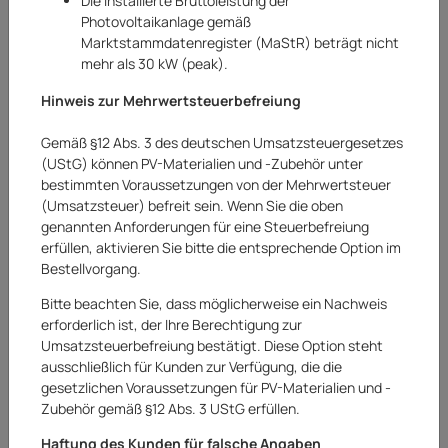
Die installierte Bruttoleistung der
Photovoltaikanlage gemäß
Marktstammdatenregister (MaStR) beträgt nicht
mehr als 30 kW (peak).
Hinweis zur Mehrwertsteuerbefreiung
Gemäß §12 Abs. 3 des deutschen Umsatzsteuergesetzes
(UStG) können PV-Materialien und -Zubehör unter
bestimmten Voraussetzungen von der Mehrwertsteuer
(Umsatzsteuer) befreit sein. Wenn Sie die oben
genannten Anforderungen für eine Steuerbefreiung
erfüllen, aktivieren Sie bitte die entsprechende Option im
Bestellvorgang.
Tigo
Bitte beachten Sie, dass möglicherweise ein Nachweis
Tigo Optimierer TS4-A-O
erforderlich ist, der Ihre Berechtigung zur
Umsatzsteuerbefreiung bestätigt. Diese Option steht
Art.Nr.:
20241818AR
ausschließlich für Kunden zur Verfügung, die die
gesetzlichen Voraussetzungen für PV-Materialien und -
33,50 €
Zubehör gemäß §12 Abs. 3 UStG erfüllen.
inkl.
0% USt.
für Betreiber der Anlage gem. § 12 Abs. 3 UStG
Versandkostenfreie
Haftung des Kunden für falsche Angaben