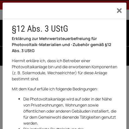
1% Rabatt bei Banküberweisung (Privatkunden)
Exklusiv a
0% USt. für Betreiber der Anlage gem. § 12 Abs. 3 UStG
0% USt. für Photovoltaik aktiviert
§12 Abs. 3 UStG
0
0 Produkte in der List
Erklärung zur Mehrwertsteuerbefreiung für
Photovoltaik-Materialien und -Zubehör gemäß §12
Abs. 3 UStG
SUCHEN
Hiermit erkläre ich, dass ich Betreiber einer
Photovoltaikanlage bin und die erworbenen Komponenten
(z. B. Solarmodule, Wechselrichter) für diese Anlage
Zurück
Optimierer
bestimmt sind.
TOP
Mit dem Kauf erfülle ich folgende Bedingungen:
Die Photovoltaikanlage wird auf oder in der Nähe
von Privatwohnungen, Wohnungen sowie
öffentlichen oder anderen Gebäuden installiert, die
für dem Gemeinwohl dienende Tätigkeiten genutzt
werden.