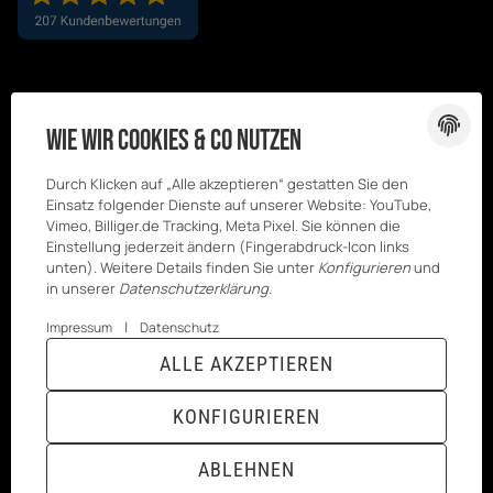
Wie wir Cookies & Co nutzen
Durch Klicken auf „Alle akzeptieren“ gestatten Sie den
Einsatz folgender Dienste auf unserer Website: YouTube,
Vimeo, Billiger.de Tracking, Meta Pixel. Sie können die
Einstellung jederzeit ändern (Fingerabdruck-Icon links
unten). Weitere Details finden Sie unter
Konfigurieren
und
in unserer
Datenschutzerklärung
.
|
Impressum
Datenschutz
© Kesenci
* Alle Preise inkl. gesetzlicher USt., zzgl.
ALLE AKZEPTIEREN
GmbH
Versand
Powered by
JTL-Shop
|
TECHNIK JTL-Shop Template
KONFIGURIEREN
VERTRAG WIDERRUFEN
ABLEHNEN