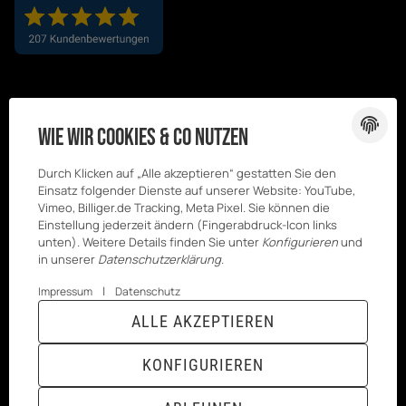
Wie wir Cookies & Co nutzen
Durch Klicken auf „Alle akzeptieren“ gestatten Sie den
Einsatz folgender Dienste auf unserer Website: YouTube,
Vimeo, Billiger.de Tracking, Meta Pixel. Sie können die
Einstellung jederzeit ändern (Fingerabdruck-Icon links
unten). Weitere Details finden Sie unter
Konfigurieren
und
in unserer
Datenschutzerklärung
.
|
Impressum
Datenschutz
© Kesenci
* Alle Preise inkl. gesetzlicher USt., zzgl.
ALLE AKZEPTIEREN
GmbH
Versand
Powered by
JTL-Shop
|
TECHNIK JTL-Shop Template
KONFIGURIEREN
VERTRAG WIDERRUFEN