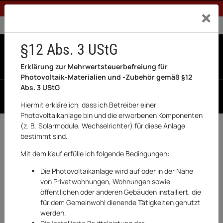
1% Rabatt bei Banküberweisung (Privatkunden)
Exklusiv a
0% USt. für Betreiber der Anlage gem. § 12 Abs. 3 UStG
0% USt. für Photovoltaik aktiviert
§12 Abs. 3 UStG
0
0 Produkte in der List
Erklärung zur Mehrwertsteuerbefreiung für
Photovoltaik-Materialien und -Zubehör gemäß §12
Abs. 3 UStG
SUCHEN
Hiermit erkläre ich, dass ich Betreiber einer
Photovoltaikanlage bin und die erworbenen Komponenten
(z. B. Solarmodule, Wechselrichter) für diese Anlage
Zurück
Haushaltswaren & Elektronik
bestimmt sind.
AUF LAGER
Mit dem Kauf erfülle ich folgende Bedingungen:
Die Photovoltaikanlage wird auf oder in der Nähe
von Privatwohnungen, Wohnungen sowie
öffentlichen oder anderen Gebäuden installiert, die
für dem Gemeinwohl dienende Tätigkeiten genutzt
werden.