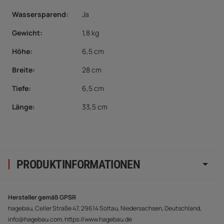
Wassersparend:
Ja
Gewicht:
1,8 kg
Höhe:
6,5 cm
Breite:
28 cm
Tiefe:
6,5 cm
Länge:
33,5 cm
PRODUKTINFORMATIONEN
Hersteller gemäß GPSR
hagebau, Celler Straße 47, 29614 Soltau, Niedersachsen, Deutschland,
info@hagebau.com, https://www.hagebau.de