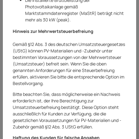
Die installierte Bruttoleistung der
Photovoltaikanlage gemäß
Marktstammdatenregister (MaStR) beträgt nicht
mehr als 30 kW (peak).
Hinweis zur Mehrwertsteuerbefreiung
Gemäß §12 Abs. 3 des deutschen Umsatzsteuergesetzes
(UStG) können PV-Materialien und -Zubehör unter
bestimmten Voraussetzungen von der Mehrwertsteuer
(Umsatzsteuer) befreit sein. Wenn Sie die oben
genannten Anforderungen für eine Steuerbefreiung
erfüllen, aktivieren Sie bitte die entsprechende Option im
Bestellvorgang.
WELLWATER
Bitte beachten Sie, dass möglicherweise ein Nachweis
WELLWATER Einhebelmischer
erforderlich ist, der Ihre Berechtigung zur
Einhandmische Einhebelarmatur
Umsatzsteuerbefreiung bestätigt. Diese Option steht
ausschließlich für Kunden zur Verfügung, die die
Hebelmischer 280 mm
gesetzlichen Voraussetzungen für PV-Materialien und -
Art.Nr.:
20263096AR
Zubehör gemäß §12 Abs. 3 UStG erfüllen.
Haftung des Kunden für falsche Angaben