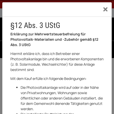
1% Rabatt bei Banküberweisung (Privatkunden)
Exklusiv a
0% USt. für Betreiber der Anlage gem. § 12 Abs. 3 UStG
0% USt. für Photovoltaik aktiviert
§12 Abs. 3 UStG
0
0 Produkte in der List
Erklärung zur Mehrwertsteuerbefreiung für
Photovoltaik-Materialien und -Zubehör gemäß §12
Abs. 3 UStG
SUCHEN
Hiermit erkläre ich, dass ich Betreiber einer
Photovoltaikanlage bin und die erworbenen Komponenten
(z. B. Solarmodule, Wechselrichter) für diese Anlage
Zurück
Haushaltswaren & Elektronik
bestimmt sind.
AUF LAGER
Mit dem Kauf erfülle ich folgende Bedingungen:
Die Photovoltaikanlage wird auf oder in der Nähe
von Privatwohnungen, Wohnungen sowie
öffentlichen oder anderen Gebäuden installiert, die
für dem Gemeinwohl dienende Tätigkeiten genutzt
werden.