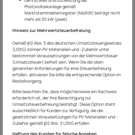
Die installierte Bruttoleistung der
Photovoltaikanlage gemäß
Marktstammdatenregister (MaStR) beträgt nicht
mehr als 30 kW (peak).
Hinweis zur Mehrwertsteuerbefreiung
Gemäß §12 Abs. 3 des deutschen Umsatzsteuergesetzes
(UStG) können PV-Materialien und -Zubehör unter
bestimmten Voraussetzungen von der Mehrwertsteuer
(Umsatzsteuer) befreit sein. Wenn Sie die oben
genannten Anforderungen für eine Steuerbefreiung
erfüllen, aktivieren Sie bitte die entsprechende Option im
Bestellvorgang.
Weihnachtskerze Christbaumkerze Kerze
Weihnachtsdeko Dekoration Deko grün
Bitte beachten Sie, dass möglicherweise ein Nachweis
erforderlich ist, der Ihre Berechtigung zur
LED
Umsatzsteuerbefreiung bestätigt. Diese Option steht
ausschließlich für Kunden zur Verfügung, die die
Art.Nr.:
20252638AR
gesetzlichen Voraussetzungen für PV-Materialien und -
Zubehör gemäß §12 Abs. 3 UStG erfüllen.
15,90 €
Haftung des Kunden für falsche Angaben