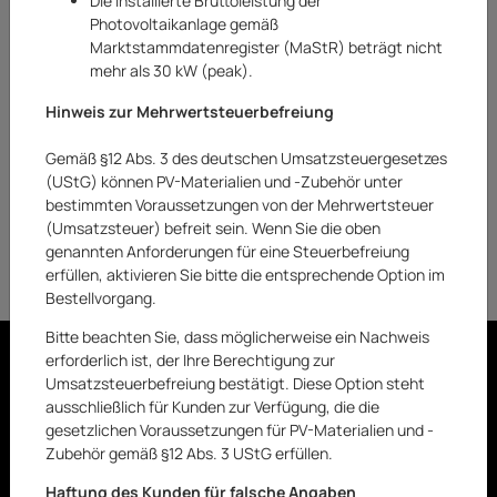
Die installierte Bruttoleistung der
Suchbegriff eingeben
Photovoltaikanlage gemäß
Marktstammdatenregister (MaStR) beträgt nicht
mehr als 30 kW (peak).
ERNEUT SUCHEN
Hinweis zur Mehrwertsteuerbefreiung
Gemäß §12 Abs. 3 des deutschen Umsatzsteuergesetzes
(UStG) können PV-Materialien und -Zubehör unter
bestimmten Voraussetzungen von der Mehrwertsteuer
WORX
(Umsatzsteuer) befreit sein. Wenn Sie die oben
genannten Anforderungen für eine Steuerbefreiung
erfüllen, aktivieren Sie bitte die entsprechende Option im
Bestellvorgang.
Bitte beachten Sie, dass möglicherweise ein Nachweis
FOLGEN
erforderlich ist, der Ihre Berechtigung zur
Umsatzsteuerbefreiung bestätigt. Diese Option steht
ausschließlich für Kunden zur Verfügung, die die
gesetzlichen Voraussetzungen für PV-Materialien und -
Kontakt
Zubehör gemäß §12 Abs. 3 UStG erfüllen.
Haftung des Kunden für falsche Angaben