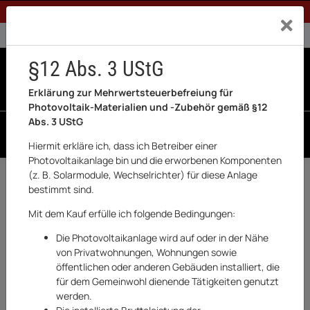
1% Rabatt bei Banküberweisung (Privatkunden)
Exklusiv a
0% USt. für Betreiber der Anlage gem. § 12 Abs. 3 UStG
0% USt. für Photovoltaik aktiviert
§12 Abs. 3 UStG
0
0 Produkte in der List
Erklärung zur Mehrwertsteuerbefreiung für
Photovoltaik-Materialien und -Zubehör gemäß §12
Abs. 3 UStG
SUCHEN
Hiermit erkläre ich, dass ich Betreiber einer
Photovoltaikanlage bin und die erworbenen Komponenten
Startseite
(z. B. Solarmodule, Wechselrichter) für diese Anlage
bestimmt sind.
Mit dem Kauf erfülle ich folgende Bedingungen:
x
Leider wurde zu Ihrem Suchbegriff
Die Photovoltaikanlage wird auf oder in der Nähe
nichts gefunden. Bitte geben Sie einen
von Privatwohnungen, Wohnungen sowie
anderen Suchbegriff ein.
öffentlichen oder anderen Gebäuden installiert, die
für dem Gemeinwohl dienende Tätigkeiten genutzt
werden.