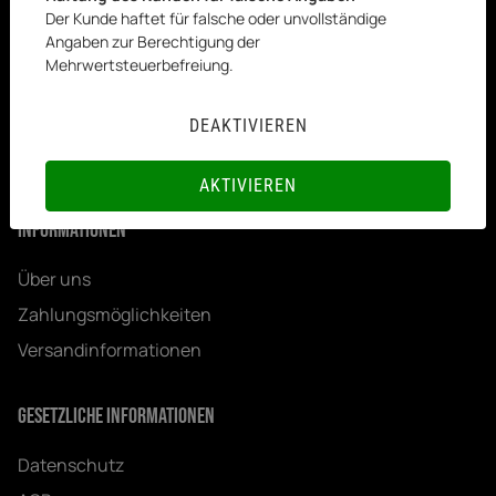
+ 49 (2562) 719 319
Der Kunde haftet für falsche oder unvollständige
Angaben zur Berechtigung der
Königstraße 72, Gronau (Westfalen)
Mehrwertsteuerbefreiung.
Email:
info@kesenci.de
DEAKTIVIEREN
Öffnungszeiten:
Mo-Fr. 8:00 - 16:00 - Sa 08:00 - 13:00
AKTIVIEREN
Informationen
Über uns
Zahlungsmöglichkeiten
Versandinformationen
Gesetzliche Informationen
Datenschutz