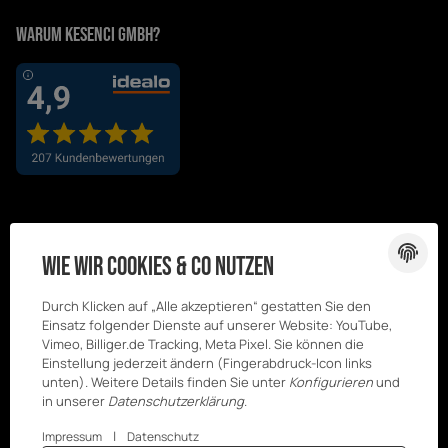
Warum Kesenci GmbH?
Wie wir Cookies & Co nutzen
Durch Klicken auf „Alle akzeptieren“ gestatten Sie den
Einsatz folgender Dienste auf unserer Website: YouTube,
Vimeo, Billiger.de Tracking, Meta Pixel. Sie können die
Einstellung jederzeit ändern (Fingerabdruck-Icon links
unten). Weitere Details finden Sie unter
Konfigurieren
und
in unserer
Datenschutzerklärung
.
|
Impressum
Datenschutz