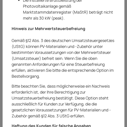
Die installierte Bruttoleistung der
Photovoltaikanlage gemäß
Marktstammdatenregister (MaStR) beträgt nicht
mehr als 30 kW (peak).
Hinweis zur Mehrwertsteuerbefreiung
Gemäß §12 Abs. 3 des deutschen Umsatzsteuergesetzes
(UStG) können PV-Materialien und -Zubehör unter
bestimmten Voraussetzungen von der Mehrwertsteuer
(Umsatzsteuer) befreit sein. Wenn Sie die oben
genannten Anforderungen für eine Steuerbefreiung
erfüllen, aktivieren Sie bitte die entsprechende Option im
Bestellvorgang.
Bitte beachten Sie, dass möglicherweise ein Nachweis
erforderlich ist, der Ihre Berechtigung zur
Umsatzsteuerbefreiung bestätigt. Diese Option steht
Aquanova
ausschließlich für Kunden zur Verfügung, die die
gesetzlichen Voraussetzungen für PV-Materialien und -
Aquanova Wandablage Wandregal Ablage
Zubehör gemäß §12 Abs. 3 UStG erfüllen.
Regal Baderegal schwarz Cyra
Haftung des Kunden für falsche Angaben