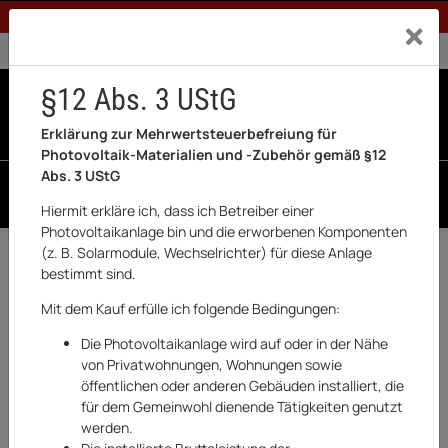
1% Rabatt bei Banküberweisung (Privatkunden)
Exklusiv a
0% USt. für Betreiber der Anlage gem. § 12 Abs. 3 UStG
0% USt. für Photovoltaik aktiviert
§12 Abs. 3 UStG
0
0 Produkte in der List
Erklärung zur Mehrwertsteuerbefreiung für
Photovoltaik-Materialien und -Zubehör gemäß §12
Abs. 3 UStG
SUCHEN
Hiermit erkläre ich, dass ich Betreiber einer
Photovoltaikanlage bin und die erworbenen Komponenten
(z. B. Solarmodule, Wechselrichter) für diese Anlage
Zurück
Haushaltswaren & Elektronik
bestimmt sind.
AUF LAGER
Mit dem Kauf erfülle ich folgende Bedingungen:
Die Photovoltaikanlage wird auf oder in der Nähe
von Privatwohnungen, Wohnungen sowie
öffentlichen oder anderen Gebäuden installiert, die
für dem Gemeinwohl dienende Tätigkeiten genutzt
werden.