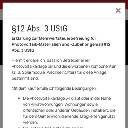
1% Rabatt bei Banküberweisung (Privatkunden)
Exklusiv a
0% USt. für Betreiber der Anlage gem. § 12 Abs. 3 UStG
0% USt. für Photovoltaik aktiviert
§12 Abs. 3 UStG
0
0 Produkte in der List
Erklärung zur Mehrwertsteuerbefreiung für
Photovoltaik-Materialien und -Zubehör gemäß §12
Abs. 3 UStG
SUCHEN
Hiermit erkläre ich, dass ich Betreiber einer
Photovoltaikanlage bin und die erworbenen Komponenten
(z. B. Solarmodule, Wechselrichter) für diese Anlage
Zurück
Garten & Outdoor
bestimmt sind.
AUSVERKAUFT
Mit dem Kauf erfülle ich folgende Bedingungen:
Die Photovoltaikanlage wird auf oder in der Nähe
von Privatwohnungen, Wohnungen sowie
öffentlichen oder anderen Gebäuden installiert, die
für dem Gemeinwohl dienende Tätigkeiten genutzt
werden.