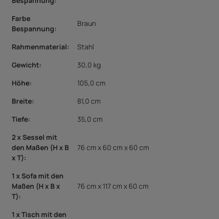
Bespannung
:
Farbe
Braun
Bespannung
:
Rahmenmaterial
:
Stahl
Gewicht:
30,0 kg
Höhe:
105,0 cm
Breite:
81,0 cm
Tiefe:
35,0 cm
2 x Sessel mit
den Maßen (H x B
76 cm x 60 cm x 60 cm
x T)
:
1 x Sofa mit den
Maßen (H x B x
76 cm x 117 cm x 60 cm
T)
:
1 x Tisch mit den