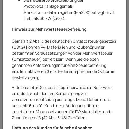
Die installierte Bruttoleistung der
Photovoltaikanlage gemäß
Marktstammdatenregister (MaStR) beträgt nicht
mehr als 30 kW (peak).
Hinweis zur Mehrwertsteuerbefreiung
Gemäß §12 Abs. 3 des deutschen Umsatzsteuergesetzes
(UStG) können PV-Materialien und -Zubehör unter
bestimmten Voraussetzungen von der Mehrwertsteuer
(Umsatzsteuer) befreit sein. Wenn Sie die oben
genannten Anforderungen für eine Steuerbefreiung
erfüllen, aktivieren Sie bitte die entsprechende Option im
Bestellvorgang.
Bitte beachten Sie, dass möglicherweise ein Nachweis
erforderlich ist, der Ihre Berechtigung zur
Umsatzsteuerbefreiung bestätigt. Diese Option steht
Gartenmöbel-Set Terrassenmöbel-Set
ausschließlich für Kunden zur Verfügung, die die
Sitzgarnitur Canera 4-teilig Polyrattan
gesetzlichen Voraussetzungen für PV-Materialien und -
Zubehör gemäß §12 Abs. 3 UStG erfüllen.
Braun
Haftung des Kunden für falsche Angaben