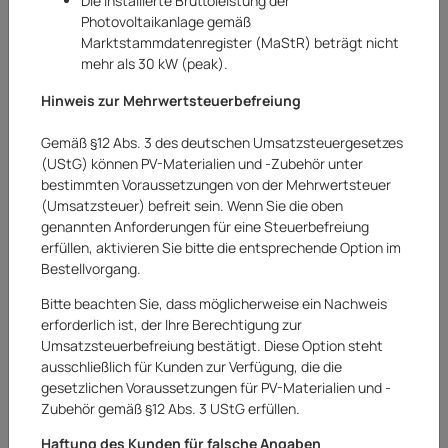
Die installierte Bruttoleistung der
Photovoltaikanlage gemäß
Marktstammdatenregister (MaStR) beträgt nicht
mehr als 30 kW (peak).
Hinweis zur Mehrwertsteuerbefreiung
Gemäß §12 Abs. 3 des deutschen Umsatzsteuergesetzes
(UStG) können PV-Materialien und -Zubehör unter
bestimmten Voraussetzungen von der Mehrwertsteuer
(Umsatzsteuer) befreit sein. Wenn Sie die oben
genannten Anforderungen für eine Steuerbefreiung
erfüllen, aktivieren Sie bitte die entsprechende Option im
Bestellvorgang.
Huawei
Bitte beachten Sie, dass möglicherweise ein Nachweis
Huawei Speicherpaket Batteriespeicher
erforderlich ist, der Ihre Berechtigung zur
10kWh LUNA2000 10-S1
Umsatzsteuerbefreiung bestätigt. Diese Option steht
ausschließlich für Kunden zur Verfügung, die die
Art.Nr.:
20262736AR
gesetzlichen Voraussetzungen für PV-Materialien und -
Zubehör gemäß §12 Abs. 3 UStG erfüllen.
4.099,00 €
Haftung des Kunden für falsche Angaben