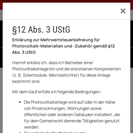
1% Rabatt bei Banküberweisung (Privatkunden)
Exklusiv a
0% USt. für Betreiber der Anlage gem. § 12 Abs. 3 UStG
0% USt. für Photovoltaik aktiviert
§12 Abs. 3 UStG
0
0 Produkte in der List
Erklärung zur Mehrwertsteuerbefreiung für
Photovoltaik-Materialien und -Zubehör gemäß §12
Abs. 3 UStG
SUCHEN
Hiermit erkläre ich, dass ich Betreiber einer
Photovoltaikanlage bin und die erworbenen Komponenten
(z. B. Solarmodule, Wechselrichter) für diese Anlage
Zurück
S1 Serie
bestimmt sind.
BESTSELLER
Mit dem Kauf erfülle ich folgende Bedingungen:
Die Photovoltaikanlage wird auf oder in der Nähe
von Privatwohnungen, Wohnungen sowie
öffentlichen oder anderen Gebäuden installiert, die
für dem Gemeinwohl dienende Tätigkeiten genutzt
werden.