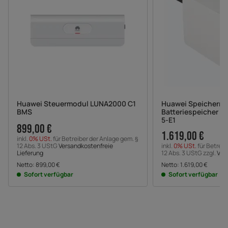
Huawei Steuermodul LUNA2000 C1
Huawei Speicherm
BMS
Batteriespeicher 
5-E1
899,00 €
1.619,00 €
inkl.
0% USt.
für Betreiber der Anlage gem. §
12 Abs. 3 UStG
Versandkostenfreie
inkl.
0% USt.
für Betreib
Lieferung
12 Abs. 3 UStG zzgl.
Ver
Netto:
899,00
€
Netto:
1.619,00
€
Sofort verfügbar
Sofort verfügbar