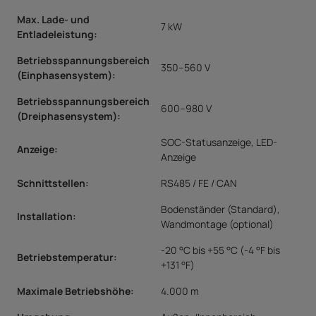
Max. Lade- und
7 kW
Entladeleistung
:
Betriebsspannungsbereich
350–560 V
(Einphasensystem)
:
Betriebsspannungsbereich
600–980 V
(Dreiphasensystem)
:
SOC-Statusanzeige, LED-
Anzeige
:
Anzeige
Schnittstellen
:
RS485 / FE / CAN
Bodenständer (Standard),
Installation
:
Wandmontage (optional)
-20 °C bis +55 °C (-4 °F bis
Betriebstemperatur
:
+131 °F)
Maximale Betriebshöhe
:
4.000 m