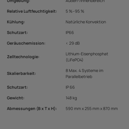
Umgebung
:
Außen-/Innenbereich
Relative Luftfeuchtigkeit
:
5 %–95 %
Kühlung
:
Natürliche Konvektion
Schutzart
:
IP66
Geräuschemission
:
< 29 dB
Lithium-Eisenphosphat
Zelltechnologie
:
(LiFePO4)
8 Max. 4 Systeme im
Skalierbarkeit
:
Parallelbetrieb
Schutzart:
IP 66
Gewicht:
148 kg
Abmessungen
(B x T x H)
:
590 mm x 255 mm x 870 mm