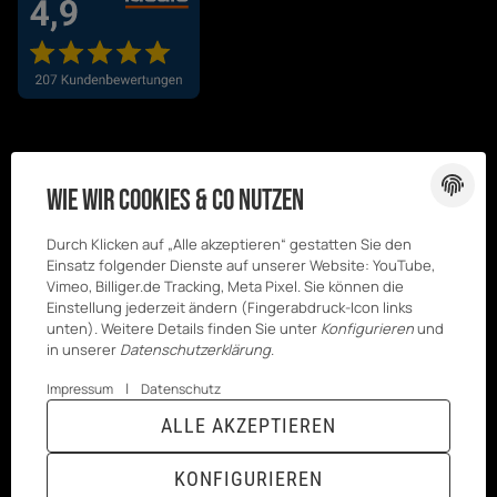
Wie wir Cookies & Co nutzen
Durch Klicken auf „Alle akzeptieren“ gestatten Sie den
Einsatz folgender Dienste auf unserer Website: YouTube,
Vimeo, Billiger.de Tracking, Meta Pixel. Sie können die
Einstellung jederzeit ändern (Fingerabdruck-Icon links
unten). Weitere Details finden Sie unter
Konfigurieren
und
in unserer
Datenschutzerklärung
.
|
Impressum
Datenschutz
© Kesenci
* Alle Preise inkl. gesetzlicher USt., zzgl.
ALLE AKZEPTIEREN
GmbH
Versand
Powered by
JTL-Shop
|
TECHNIK JTL-Shop Template
KONFIGURIEREN
VERTRAG WIDERRUFEN