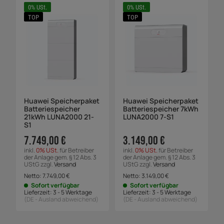
0% USt.
0% USt.
TOP
TOP
Huawei Speicherpaket
Huawei Speicherpaket
Batteriespeicher
Batteriespeicher 7kWh
21kWh LUNA2000 21-
LUNA2000 7-S1
S1
7.749,00 €
3.149,00 €
inkl.
0% USt.
für Betreiber
inkl.
0% USt.
für Betreiber
der Anlage gem. § 12 Abs. 3
der Anlage gem. § 12 Abs. 3
UStG zzgl.
Versand
UStG zzgl.
Versand
Netto:
7.749,00
€
Netto:
3.149,00
€
Sofort verfügbar
Sofort verfügbar
Lieferzeit:
3 - 5 Werktage
Lieferzeit:
3 - 5 Werktage
(DE - Ausland abweichend)
(DE - Ausland abweichend)