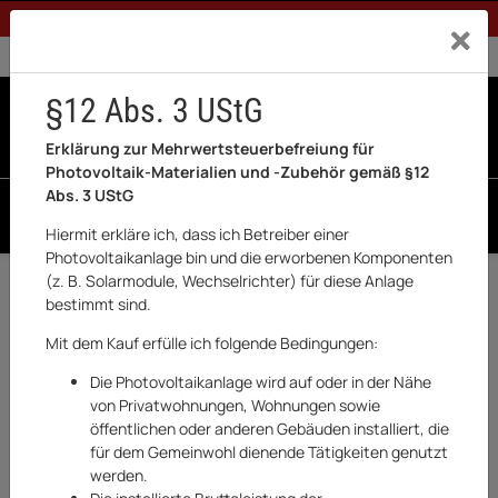
1% Rabatt bei Banküberweisung (Privatkunden)
Exklusiv a
0% USt. für Betreiber der Anlage gem. § 12 Abs. 3 UStG
0% USt. für Photovoltaik aktiviert
§12 Abs. 3 UStG
0
0 Produkte in der List
Erklärung zur Mehrwertsteuerbefreiung für
Photovoltaik-Materialien und -Zubehör gemäß §12
Abs. 3 UStG
SUCHEN
Hiermit erkläre ich, dass ich Betreiber einer
Photovoltaikanlage bin und die erworbenen Komponenten
Huawei
(z. B. Solarmodule, Wechselrichter) für diese Anlage
bestimmt sind.
S1 SERIE
Mit dem Kauf erfülle ich folgende Bedingungen:
Die Photovoltaikanlage wird auf oder in der Nähe
von Privatwohnungen, Wohnungen sowie
öffentlichen oder anderen Gebäuden installiert, die
für dem Gemeinwohl dienende Tätigkeiten genutzt
FILTER & SORT
werden.