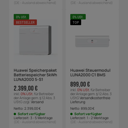
(DE - Ausland abweichend)
(DE - Ausland abweichend)
0% USt.
0% USt.
BESTSELLER
TOP
Huawei Speicherpaket
Huawei Steuermodul
Batteriespeicher 5kWh
LUNA2000 C1 BMS
LUNA2000 5-S1
899,00 €
2.399,00 €
inkl.
0% USt.
für Betreiber
inkl.
0% USt.
für Betreiber
der Anlage gem. § 12 Abs. 3
der Anlage gem. § 12 Abs. 3
UStG
Versandkostenfreie
UStG zzgl.
Versand
Lieferung
Netto:
2.399,00
€
Netto:
899,00
€
Sofort verfügbar
Sofort verfügbar
Lieferzeit:
3 - 5 Werktage
Lieferzeit:
1 - 2 Werktage
(DE - Ausland abweichend)
(DE - Ausland abweichend)