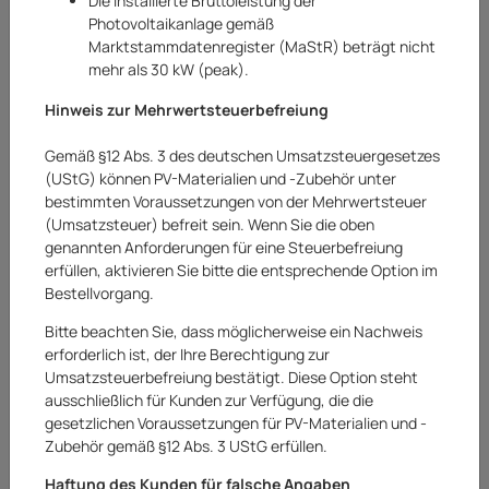
Die installierte Bruttoleistung der
Sortierung
12 Produkt(e) gefunden
Photovoltaikanlage gemäß
Marktstammdatenregister (MaStR) beträgt nicht
mehr als 30 kW (peak).
Hinweis zur Mehrwertsteuerbefreiung
0% USt.
0% USt.
BESTSELLER
Gemäß §12 Abs. 3 des deutschen Umsatzsteuergesetzes
(UStG) können PV-Materialien und -Zubehör unter
bestimmten Voraussetzungen von der Mehrwertsteuer
(Umsatzsteuer) befreit sein. Wenn Sie die oben
genannten Anforderungen für eine Steuerbefreiung
erfüllen, aktivieren Sie bitte die entsprechende Option im
Bestellvorgang.
Huawei
Huawei Speicherpaket
Bitte beachten Sie, dass möglicherweise ein Nachweis
Speichermodul
Batteriespeicher
Batteriespeicher 5kWh
10kWh LUNA2000 10-
erforderlich ist, der Ihre Berechtigung zur
LUNA2000 5-E1
S1
Umsatzsteuerbefreiung bestätigt. Diese Option steht
1.619,00 €
4.099,00 €
ausschließlich für Kunden zur Verfügung, die die
gesetzlichen Voraussetzungen für PV-Materialien und -
inkl.
0% USt.
für Betreiber
inkl.
0% USt.
für Betreiber
der Anlage gem. § 12 Abs. 3
der Anlage gem. § 12 Abs. 3
Zubehör gemäß §12 Abs. 3 UStG erfüllen.
UStG zzgl.
Versand
UStG zzgl.
Versand
Netto:
1.619,00
€
Netto:
4.099,00
€
Haftung des Kunden für falsche Angaben