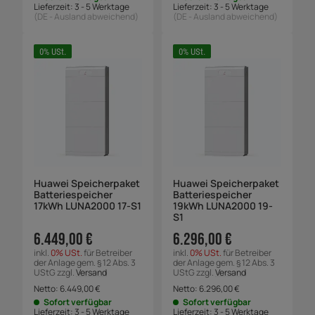
Lieferzeit:
3 - 5 Werktage
Lieferzeit:
3 - 5 Werktage
(DE - Ausland abweichend)
(DE - Ausland abweichend)
0% USt.
0% USt.
Huawei Speicherpaket
Huawei Speicherpaket
Batteriespeicher
Batteriespeicher
17kWh LUNA2000 17-S1
19kWh LUNA2000 19-
S1
6.449,00 €
6.296,00 €
inkl.
0% USt.
für Betreiber
inkl.
0% USt.
für Betreiber
der Anlage gem. § 12 Abs. 3
der Anlage gem. § 12 Abs. 3
UStG zzgl.
Versand
UStG zzgl.
Versand
Netto:
6.449,00
€
Netto:
6.296,00
€
Sofort verfügbar
Sofort verfügbar
Lieferzeit:
3 - 5 Werktage
Lieferzeit:
3 - 5 Werktage