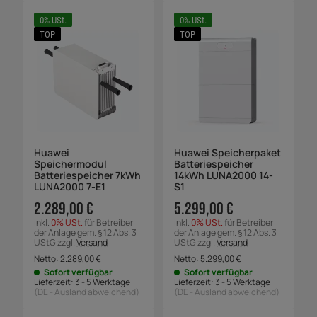
0% USt.
0% USt.
TOP
TOP
Huawei
Huawei Speicherpaket
Speichermodul
Batteriespeicher
Batteriespeicher 7kWh
14kWh LUNA2000 14-
LUNA2000 7-E1
S1
2.289,00 €
5.299,00 €
inkl.
0% USt.
für Betreiber
inkl.
0% USt.
für Betreiber
der Anlage gem. § 12 Abs. 3
der Anlage gem. § 12 Abs. 3
UStG zzgl.
Versand
UStG zzgl.
Versand
Netto:
2.289,00
€
Netto:
5.299,00
€
Sofort verfügbar
Sofort verfügbar
Lieferzeit:
3 - 5 Werktage
Lieferzeit:
3 - 5 Werktage
(DE - Ausland abweichend)
(DE - Ausland abweichend)