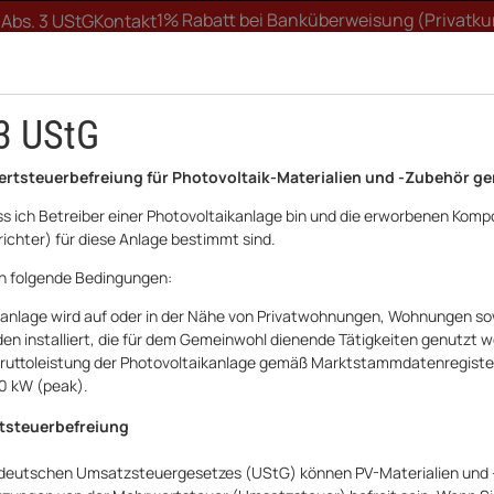
1% Rabatt bei Banküberweisung (Privatk
 Abs. 3 UStG
Kontakt
3 UStG
ertsteuerbefreiung für Photovoltaik-Materialien und -Zubehör ge
ass ich Betreiber einer Photovoltaikanlage bin und die erworbenen Komp
ichter) für diese Anlage bestimmt sind.
FTWERK
WALLBOX
UNTERKONSTRUKTION
HA
ch folgende Bedingungen:
kanlage wird auf oder in der Nähe von Privatwohnungen, Wohnungen sow
ei
S1 Serie
Huawei Speicherpaket Batteriespeicher 17kWh LUNA2000 17-
n installiert, die für dem Gemeinwohl dienende Tätigkeiten genutzt 
e Bruttoleistung der Photovoltaikanlage gemäß Marktstammdatenregist
Huawei
30 kW (peak).
Huawei Speicher
tsteuerbefreiung
LUNA2000 17-S1
 deutschen Umsatzsteuergesetzes (UStG) können PV-Materialien und 