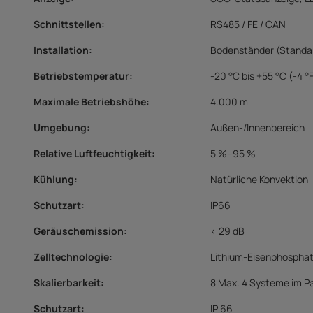
Schnittstellen
:
RS485 / FE / CAN
Installation
:
Bodenständer (Standa
Betriebstemperatur
:
-20 °C bis +55 °C (-4 °F
Maximale Betriebshöhe
:
4.000 m
Umgebung
:
Außen-/Innenbereich
Relative Luftfeuchtigkeit
:
5 %–95 %
Kühlung
:
Natürliche Konvektion
Schutzart
:
IP66
Geräuschemission
:
< 29 dB
Zelltechnologie
:
Lithium-Eisenphosphat
Skalierbarkeit
:
8 Max. 4 Systeme im Pa
Schutzart:
IP 66