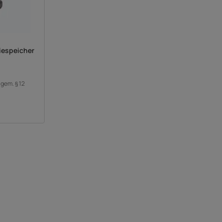
iespeicher
 gem. § 12