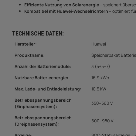
Effiziente Nutzung von Solarenergie
– speichert übers
Kompatibel mit Huawei-Wechselrichtern
– optimiert f
TECHNISCHE DATEN:
Hersteller:
Huawei
Produktname:
Speicherpaket Batteri
Anzahl der Batteriemodule
:
3 (5+5+7)
Nutzbare Batterieenergie
:
16,9 kWh
Max. Lade- und Entladeleistung
:
10,5 kW
Betriebsspannungsbereich
350–560 V
(Einphasensystem)
:
Betriebsspannungsbereich
600–980 V
(Dreiphasensystem)
:
Anzeige
:
SOC-Statusanzeige, L