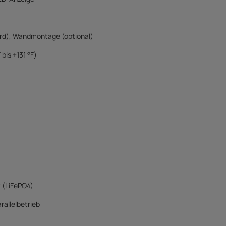
rd), Wandmontage (optional)
 bis +131 °F)
 (LiFePO4)
rallelbetrieb