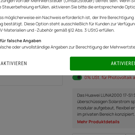
zungen von der Mehrwertsteuer (Umsatzsteuer) befreit sein. Wenn Si
Art.Nr.:
20262739AR
 Steuerbefreiung erfüllen, aktivieren Sie bitte die entsprechende Opti
6.449,00 €
ss möglicherweise ein Nachweis erforderlich ist, der Ihre Berechtigung 
bestätigt. Diese Option steht ausschließlich für Kunden zur Verfügung
inkl.
0% USt.
für Betreiber der Anlage 
V-Materialien und -Zubehör gemäß §12 Abs. 3 UStG erfüllen.
Netto:
6.449,00
€
für falsche Angaben
falsche oder unvollständige Angaben zur Berechtigung der Mehrwertst
EAKTIVIEREN
AKTIVIERE
Sofort verfügbar
Lieferzeit:
3
0% USt. für Betreiber der 
0% USt. für Photovoltaik a
Das Huawei LUNA2000 17-S1 Spe
überschüssigen Solarstrom spei
modular aufgebaut, flexibel er
im privaten Bereich konzipiert
Mehr Produktdetails