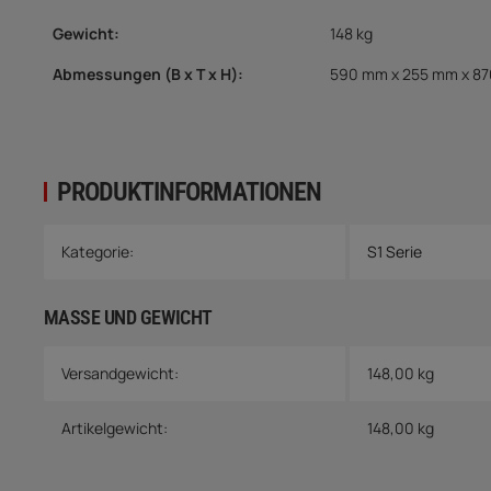
Gewicht:
148 kg
Abmessungen
(B x T x H)
:
590 mm x 255 mm x 8
PRODUKTINFORMATIONEN
Produkteigenschaft
Wert
Kategorie:
S1 Serie
MASSE UND GEWICHT
Versandgewicht:
148,00 kg
Artikelgewicht:
148,00
kg