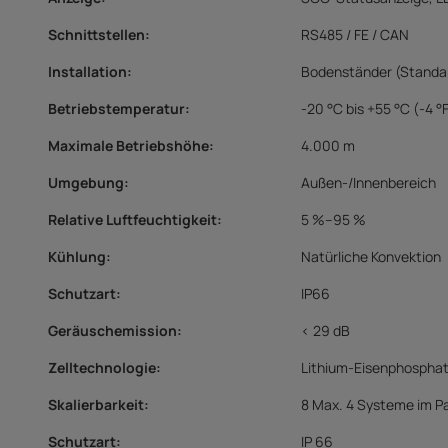
Schnittstellen
:
RS485 / FE / CAN
Installation
:
Bodenständer (Standa
Betriebstemperatur
:
-20 °C bis +55 °C (-4 °F
Maximale Betriebshöhe
:
4.000 m
Umgebung
:
Außen-/Innenbereich
Relative Luftfeuchtigkeit
:
5 %–95 %
Kühlung
:
Natürliche Konvektion
Schutzart
:
IP66
Geräuschemission
:
< 29 dB
Zelltechnologie
:
Lithium-Eisenphosphat
Skalierbarkeit
:
8 Max. 4 Systeme im Pa
Schutzart:
IP 66