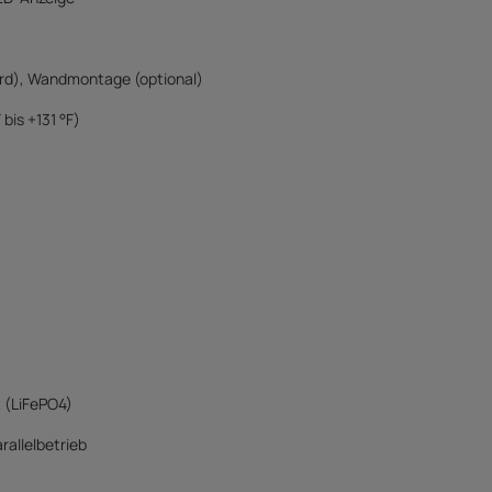
rd), Wandmontage (optional)
 bis +131 °F)
 (LiFePO4)
rallelbetrieb