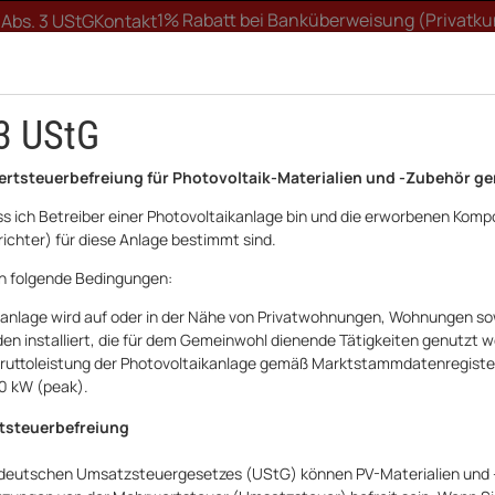
1% Rabatt bei Banküberweisung (Privatk
 Abs. 3 UStG
Kontakt
3 UStG
ertsteuerbefreiung für Photovoltaik-Materialien und -Zubehör ge
ass ich Betreiber einer Photovoltaikanlage bin und die erworbenen Komp
ichter) für diese Anlage bestimmt sind.
FTWERK
WALLBOX
UNTERKONSTRUKTION
HA
ch folgende Bedingungen:
kanlage wird auf oder in der Nähe von Privatwohnungen, Wohnungen sow
ei
S1 Serie
Huawei Speicherpaket Batteriespeicher 12kWh LUNA2000 12-
n installiert, die für dem Gemeinwohl dienende Tätigkeiten genutzt 
e Bruttoleistung der Photovoltaikanlage gemäß Marktstammdatenregist
Huawei
30 kW (peak).
Huawei Speicher
tsteuerbefreiung
LUNA2000 12-S1
 deutschen Umsatzsteuergesetzes (UStG) können PV-Materialien und 