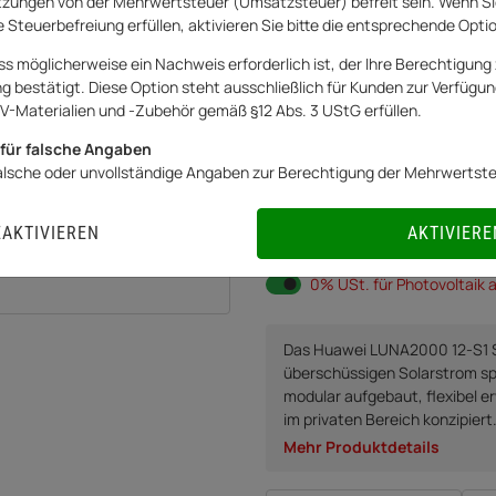
zungen von der Mehrwertsteuer (Umsatzsteuer) befreit sein. Wenn Si
Art.Nr.:
20262737AR
 Steuerbefreiung erfüllen, aktivieren Sie bitte die entsprechende Opti
4.799,00 €
ss möglicherweise ein Nachweis erforderlich ist, der Ihre Berechtigung 
bestätigt. Diese Option steht ausschließlich für Kunden zur Verfügung
inkl.
0% USt.
für Betreiber der Anlage 
V-Materialien und -Zubehör gemäß §12 Abs. 3 UStG erfüllen.
Netto:
4.799,00
€
für falsche Angaben
falsche oder unvollständige Angaben zur Berechtigung der Mehrwertst
EAKTIVIEREN
AKTIVIERE
Sofort verfügbar
Lieferzeit:
3
0% USt. für Betreiber der 
0% USt. für Photovoltaik a
Das Huawei LUNA2000 12-S1 Spe
überschüssigen Solarstrom spei
modular aufgebaut, flexibel er
im privaten Bereich konzipiert
Mehr Produktdetails