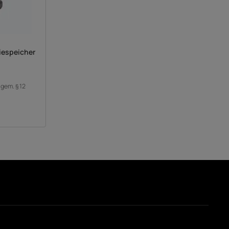
iespeicher
 gem. § 12