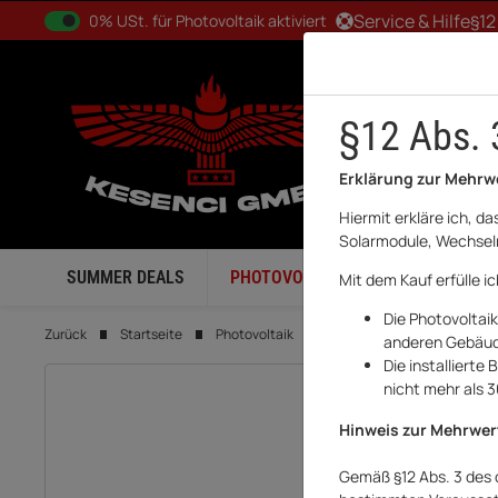
0% USt. für Betreiber der Anlage gem. § 12 Abs. 3 UStG
Service & Hilfe
§12
0% USt. für Photovoltaik aktiviert
§12 Abs. 
Erklärung zur Mehrw
Hiermit erkläre ich, d
Solarmodule, Wechselr
SUMMER DEALS
PHOTOVOLTAIK
BALKONKRA
Mit dem Kauf erfülle i
Die Photovoltai
Zurück
Startseite
Photovoltaik
Batteriespeicher
Huaw
anderen Gebäude
Die installiert
nicht mehr als 
Hinweis zur Mehrwer
Gemäß §12 Abs. 3 des