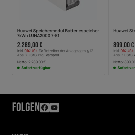
Huawei Speichermodul Batteriespeicher
Huawei St
7kWh LUNA2000 7-E1
2.289,00 €
899,00 €
inkl.
0% USt.
für Betreiber der Anlage gem. § 12
inkl.
0% USt.
Abs. 3 UStG zzgl.
Versand
Abs. 3 UStG
Netto:
2.289,00
€
Netto:
899,0
Sofort verfügbar
Sofort ve
FOLGEN