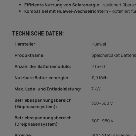
Effiziente Nutzung von Solarenergie
– speichert übers
Kompatibel mit Huawei-Wechselrichtern
– optimiert f
TECHNISCHE DATEN:
Hersteller:
Huawei
Produktname:
Speicherpaket Batteri
Anzahl der Batteriemodule
:
2 (5+7)
Nutzbare Batterieenergie
:
11,9 kWh
Max. Lade- und Entladeleistung
:
7 kW
Betriebsspannungsbereich
350–560 V
(Einphasensystem)
:
Betriebsspannungsbereich
600–980 V
(Dreiphasensystem)
:
Anzeige
:
SOC-Statusanzeige, L