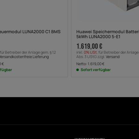
euermodul LUNA2000 C1 BMS
Huawei Speichermodul Batter
5kWh LUNA2000 5-E1
1.619,00 €
für Betreiber der Anlage gem. § 12
inkl.
0% USt.
für Betreiber der Anlage
Versandkostenfreie Lieferung
Abs. 3 UStG zzgl.
Versand
0
€
Netto:
1.619,00
€
rfügbar
Sofort verfügbar